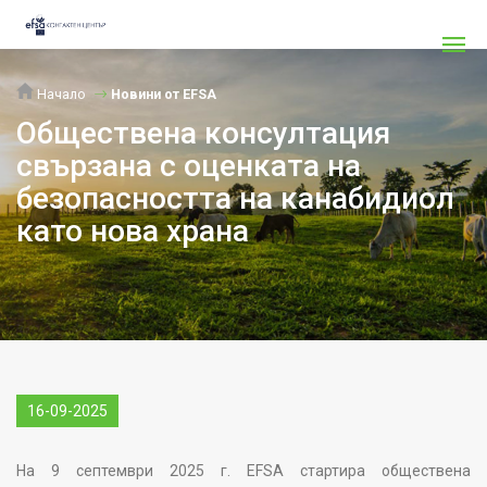
Начало
Новини от EFSA
Обществена консултация
свързана с оценката на
безопасността на канабидиол
като нова храна
16-09-2025
На 9 септември 2025 г. EFSA стартира обществена