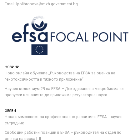
Email: lpolihronova@mzh.government.bg
НОВИНИ
Ново онлайн обучение „Ръководства на ЕFSA за оценка на
генотоксичността и тяхното приложение“
Научен колоквиум 29 на EFSA – Декодиране на микробиома: от
пропуски в знанията до приложима регулаторна наука
ОБЯВИ
Нова възможност за професионално развитие в EFSA - научен
сътрудник
Свободни работни позиции в EFSA – ръководител на отдел по
оценка на риска I, II