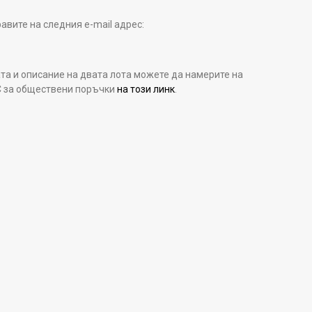
авите на следния e-mail адрес:
та и описание на двата лота можете да намерите на
С за обществени поръчки
на този линк
.