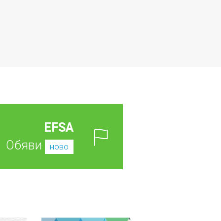
EFSA
Обяви
ново