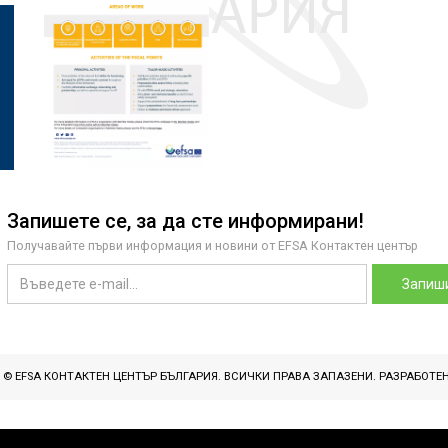
Запишете се, за да сте информирани!
Получавайте първи информация и новини от EFSA Контактен център
Запиши
T © EFSA КОНТАКТЕН ЦЕНТЪР БЪЛГАРИЯ. ВСИЧКИ ПРАВА ЗАПАЗЕНИ. РАЗРАБОТЕ