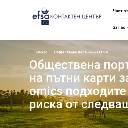
Част о
За нас
Начало
Обществени поръчки на EFSA
Обществена поръ
на пътни карти з
omics подходите
риска от следва