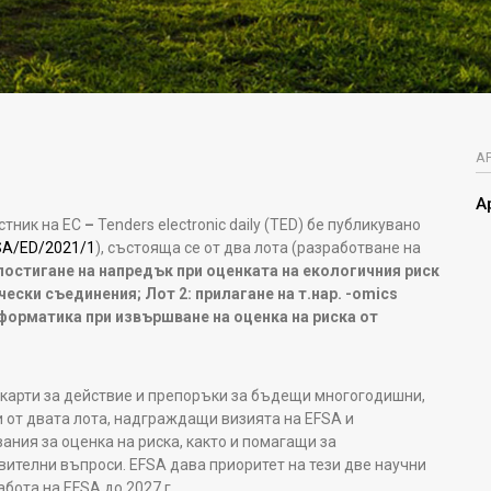
А
А
тник на ЕС
–
Tenders electronic daily (TED) бе публикувано
SA/ED/2021/1
), състояща се от два лота (разработване на
: постигане на напредък при оценката на екологичния риск
ески съединения; Лот 2: прилагане на т.нар. -omics
нформатика при извършване на оценка на риска от
 карти за действие и препоръки за бъдещи многогодишни,
 от двата лота, надграждащи визията на EFSA и
ния за оценка на риска, както и помагащи за
ителни въпроси. EFSA дава приоритет на тези две научни
абота на EFSA до 2027 г.