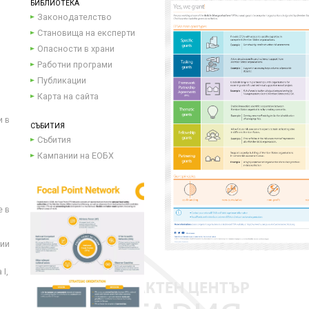
БИБЛИОТЕКА
Законодателство
Становища на експерти
Опасности в храни
Работни програми
Публикации
Карта на сайта
и в
СЪБИТИЯ
Събития
Кампании на ЕОБХ
е в
ции
I,