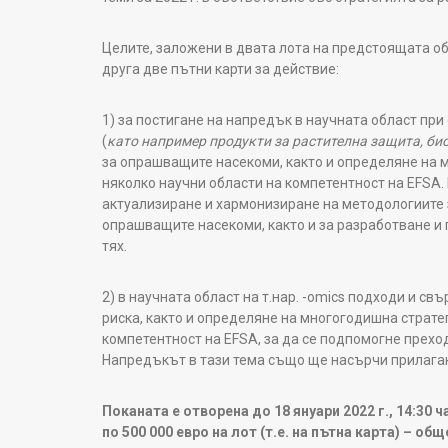
Целите, заложени в двата лота на предстоящата о
друга две пътни карти за действие:
1) за постигане на напредък в научната област пр
(
като например продукти за растителна защита, би
за опрашващите насекоми, както и определяне на 
няколко научни области на компетентност на EFSA.
актуализиране и хармонизиране на методологиите 
опрашващите насекоми, както и за разработване и 
тях.
2) в научната област на т.нар. -omics подходи и с
риска, както и определяне на многогодишна стратег
компетентност на EFSA, за да се подпомогне прехо
Напредъкът в тази тема също ще насърчи прилаган
Поканата е отворена до 18 януари 2022 г., 14:30
по 500 000 евро на лот (т.е. на пътна карта) – общ