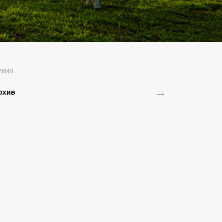
РХИВ
рхив