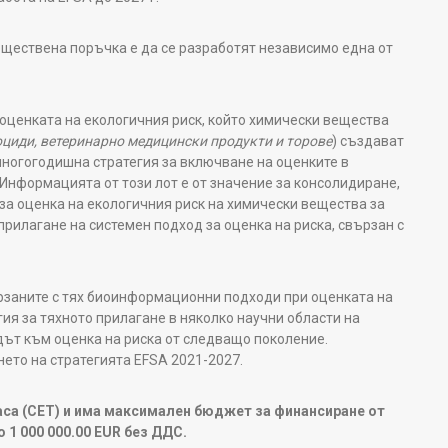
бществена поръчка е да се разработят независимо една от
и оценката на екологичния риск, който химически вещества
оциди, ветеринарно медицински продукти и торове
) създават
многогодишна стратегия за включване на оценките в
 Информацията от този лот е от значение за консолидиране,
за оценка на екологичния риск на химически вещества за
прилагане на системен подход за оценка на риска, свързан с
вързаните с тях биоинформационни подходи при оценката на
ия за тяхното прилагане в няколко научни области на
дът към оценка на риска от следващо поколение.
ето на стратегията EFSA 2021-2027.
 часа (CET) и има максимален бюджет за финансиране от
о
1 000 000.00 EUR
без ДДС.