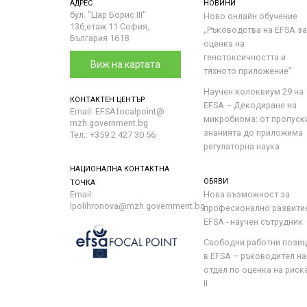
АДРЕС
НОВИНИ
бул. "Цар Борис III"
Ново онлайн обучение
136,етаж 11 София,
„Ръководства на ЕFSA за
България 1618
оценка на
генотоксичността и
Виж на картата
тяхното приложение“
Научен колоквиум 29 на
КОНТАКТЕН ЦЕНТЪР
EFSA – Декодиране на
Email: EFSAfocalpoint@
микробиома: от пропуск
mzh.government.bg
знанията до приложима
Тел.: +359 2 427 30 56
регулаторна наука
НАЦИОНАЛНА КОНТАКТНА
ОБЯВИ
ТОЧКА
Email:
Нова възможност за
lpolihronova@mzh.government.bg
професионално развити
EFSA - научен сътрудник
Свободни работни пози
в EFSA – ръководител на
отдел по оценка на риска 
II