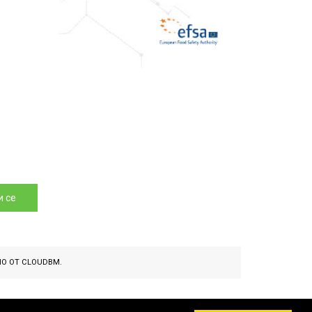
 се
НО ОТ
CLOUDBM
.