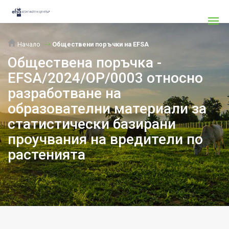
Начало
Обществени поръчки на EFSA
Обществена поръчка -
EFSA/2024/OP/0003 относно
разработване на
образователни материали за
статистически базирани
проучвания на вредители по
растенията