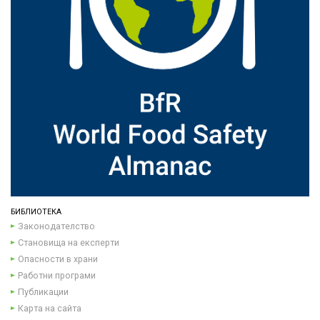
БИБЛИОТЕКА
Законодателство
Становища на експерти
Опасности в храни
Работни програми
Публикации
Карта на сайта