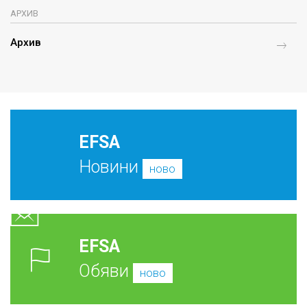
АРХИВ
Архив
EFSA
Новини
ново
EFSA
Обяви
ново