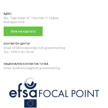
АДРЕС
бул. "Цар Борис III" 136,етаж 11 София,
България 1618
Виж на картата
КОНТАКТЕН ЦЕНТЪР
Email: EFSAfocalpoint@ mzh.government.bg
Тел.: +359 2 427 30 56
НАЦИОНАЛНА КОНТАКТНА ТОЧКА
Email: lpolihronova@mzh.government.bg