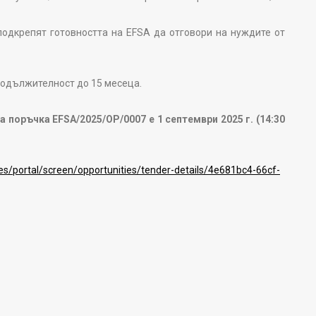
 подкрепят готовността на EFSA да отговори на нуждите от
родължителност до 15 месеца.
 поръчка EFSA/2025/OP/0007 е 1 септември 2025 г. (14:30
ies/portal/screen/opportunities/tender-details/4e681bc4-66cf-