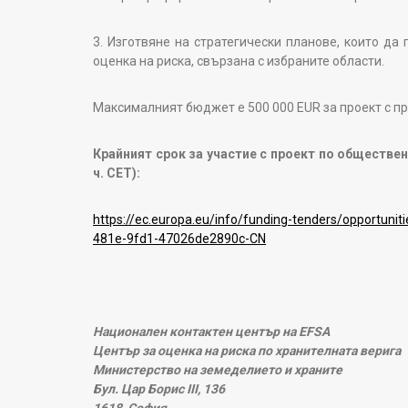
3. Изготвяне на стратегически планове, които да
оценка на риска, свързана с избраните области.
Максималният бюджет е 500 000 EUR за проект с п
Крайният срок за участие с проект по обществена
ч. CET):
https://ec.europa.eu/info/funding-tenders/opportunit
481e-9fd1-47026de2890c-CN
Национален контактен център на EFSA
Център за оценка на риска по хранителната верига
Министерство на земеделието и храните
Бул. Цар Борис III, 136