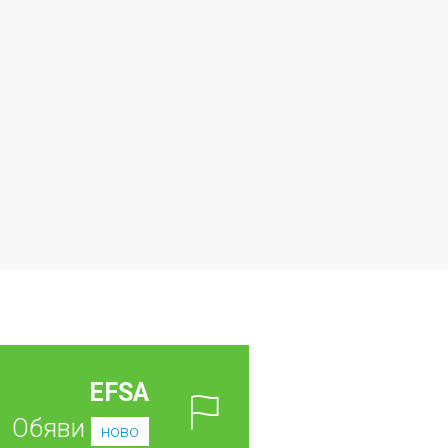
EFSA
Обяви
ново