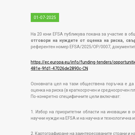
01-07-2025
На 20 юни EFSA публикува покана за участие в о
отговори на нуждите от оценка на риска, свъ
референтен номер EFSA/2025/OP/0007, документите
https://ec.europa.eu/info/funding-tenders/opportunit
481e-9fd1-47026de2890c-CN
Основната цел на тази обществена поръчка е да
оценка на риска (в краткосрочен и средносрочен пл
По-конкретно специфичните цели включват:
1. Избор на приоритетни области на иновации в о
научни нужди на EFSA и на научна и технологична
2. Картографиране на заинтересованите страни и н