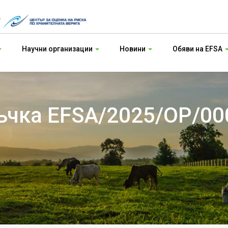
т
Научни организации
Новини
Обяви на EFSA
чка EFSA/2025/OP/000