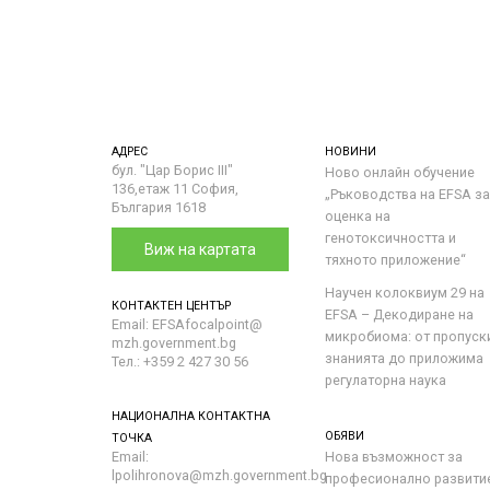
АДРЕС
НОВИНИ
бул. "Цар Борис III"
Ново онлайн обучение
136,етаж 11 София,
„Ръководства на ЕFSA за
България 1618
оценка на
генотоксичността и
Виж на картата
тяхното приложение“
Научен колоквиум 29 на
КОНТАКТЕН ЦЕНТЪР
EFSA – Декодиране на
Email: EFSAfocalpoint@
микробиома: от пропуск
mzh.government.bg
знанията до приложима
Тел.: +359 2 427 30 56
регулаторна наука
НАЦИОНАЛНА КОНТАКТНА
ОБЯВИ
ТОЧКА
Email:
Нова възможност за
lpolihronova@mzh.government.bg
професионално развити