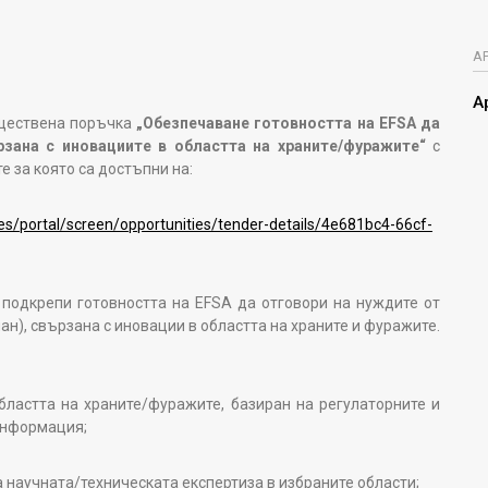
А
А
бществена поръчка
„Обезпечаване готовността на EFSA да
рзана с иновациите в областта на храните/фуражите“
с
 за която са достъпни на:
ies/portal/screen/opportunities/tender-details/4e681bc4-66cf-
 подкрепи готовността на
EFSA
да отговори на нуждите от
ан), свързана с иновации в областта на храните и фуражите.
бластта на храните/фуражите, базиран на регулаторните и
 информация;
а научната/техническата експертиза в избраните области;