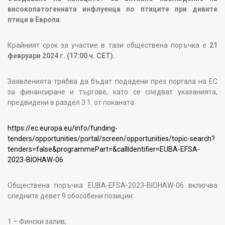
високопатогенната инфлуенца по птиците при дивите
птици в Европа
.
Крайният срок за участие в тази обществена поръчка е
21
февруари 2024 г. (17:00 ч. CET).
Заявленията трябва да бъдат подадени през портала на ЕС
за финансиране и търгове, като се следват указанията,
предвидени в раздел 3.1. от поканата:
https://ec.europa.eu/info/funding-
tenders/opportunities/portal/screen/opportunities/topic-search?
tenders=false&programmePart=&callIdentifier=EUBA-EFSA-
2023-BIOHAW-06
Обществена поръчка EUBA-EFSA-2023-BIOHAW-06 включва
следните девет 9 обособени позиции:
1 – Фински залив;