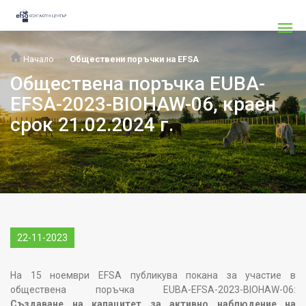
Начало
Обществени поръчки на EFSA
Обществена поръчка EUBA-
EFSA-2023-BIOHAW-06, краен
срок 21.02.2024 г.
22-11-2023
На 15 ноември EFSA публикува покана за участие в
обществена поръчка EUBA-EFSA-2023-BIOHAW-06:
Създаване на капацитет за активно наблюдение на