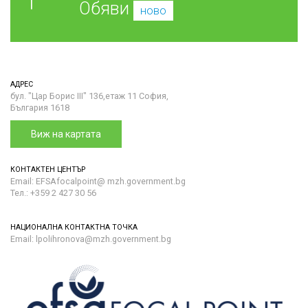
Обяви
ново
АДРЕС
бул. "Цар Борис III" 136,етаж 11 София,
България 1618
Виж на картата
КОНТАКТЕН ЦЕНТЪР
Email: EFSAfocalpoint@ mzh.government.bg
Тел.: +359 2 427 30 56
НАЦИОНАЛНА КОНТАКТНА ТОЧКА
Email: lpolihronova@mzh.government.bg