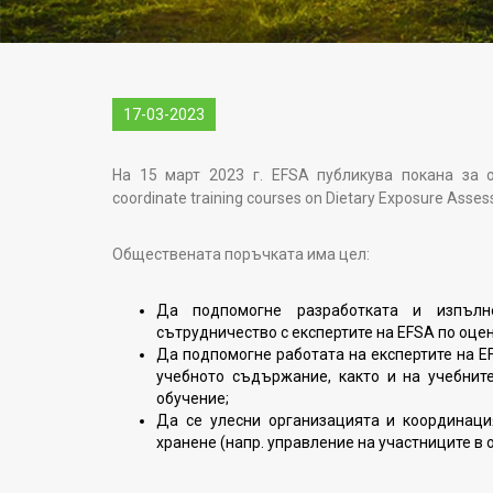
17-03-2023
На 15 март 2023 г. EFSA публикува покана за 
coordinate training courses on Dietary Exposure Asse
Обществената поръчката има цел:
Да подпомогне разработката и изпълн
сътрудничество с експертите на EFSA по оцен
Да подпомогне работата на експертите на E
учебното съдържание, както и на учебнит
обучение;
Да се улесни организацията и координаци
хранене (напр. управление на участниците в 