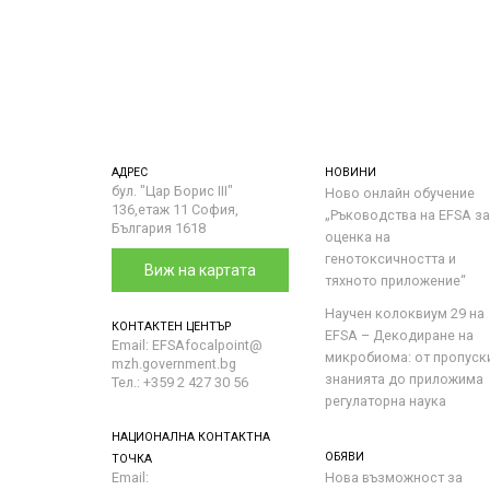
АДРЕС
НОВИНИ
бул. "Цар Борис III"
Ново онлайн обучение
136,етаж 11 София,
„Ръководства на ЕFSA за
България 1618
оценка на
генотоксичността и
Виж на картата
тяхното приложение“
Научен колоквиум 29 на
КОНТАКТЕН ЦЕНТЪР
EFSA – Декодиране на
Email: EFSAfocalpoint@
микробиома: от пропуск
mzh.government.bg
знанията до приложима
Тел.: +359 2 427 30 56
регулаторна наука
НАЦИОНАЛНА КОНТАКТНА
ОБЯВИ
ТОЧКА
Email:
Нова възможност за