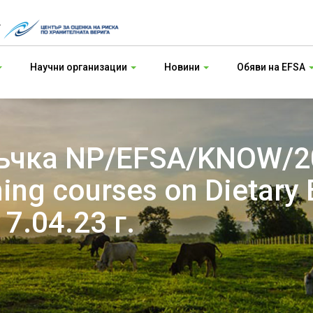
т
Научни организации
Новини
Обяви на EFSA
чка NP/EFSA/KNOW/20
ning courses on Dietary
7.04.23 г.