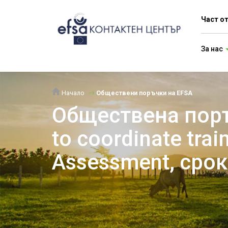
Част о
За нас
Начало
Обществени поръчки на EFSA
Обществена поръ
to coordinate trai
Assessment, срок 