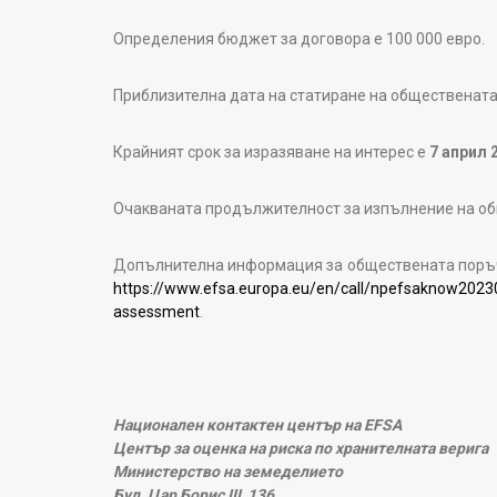
Определения бюджет за договора е 100 000 евро.
Приблизителна дата на статиране на обществената 
Крайният срок за изразяване на интерес е
7 април 2
Очакваната продължителност за изпълнение на об
Допълнителна информация за обществената поръчк
https://www.efsa.europa.eu/en/call/npefsaknow202303
assessment
.
Национален контактен център на EFSA
Център за оценка на риска по хранителната верига
Министерство на земеделието
Бул. Цар Борис III, 136