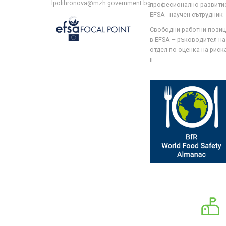
lpolihronova@mzh.government.bg
професионално развити
EFSA - научен сътрудник
Свободни работни пози
в EFSA – ръководител на
отдел по оценка на риска 
II