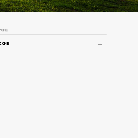
РХИВ
рхив