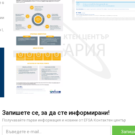
е в
ции
I,
Запишете се, за да сте информирани!
Получавайте първи информация и новини от EFSA Контактен център
Запиши