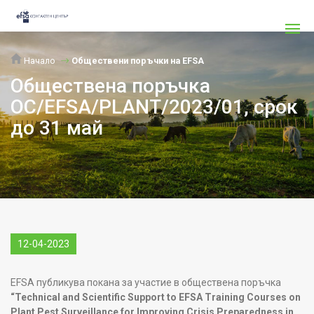
Начало
Обществени поръчки на EFSA
Обществена поръчка
OC/EFSA/PLANT/2023/01, срок
до 31 май
12-04-2023
EFSA публикува покана за участие в обществена поръчка
“Technical and Scientific Support to EFSA Training Courses on
Plant Pest Surveillance for Improving Crisis Preparedness in