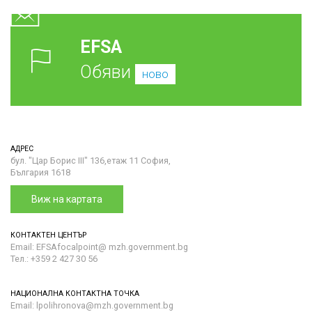
EFSA
Обяви
ново
АДРЕС
бул. "Цар Борис III" 136,етаж 11 София,
България 1618
Виж на картата
КОНТАКТЕН ЦЕНТЪР
Email: EFSAfocalpoint@ mzh.government.bg
Тел.: +359 2 427 30 56
НАЦИОНАЛНА КОНТАКТНА ТОЧКА
Email: lpolihronova@mzh.government.bg