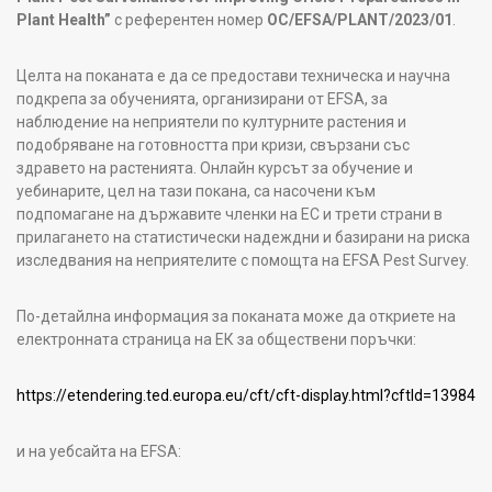
Plant Health”
с референтен номер
OC/EFSA/PLANT/2023/01
.
Целта на поканата е да се предостави техническа и научна
подкрепа за обученията, организирани от EFSA, за
наблюдение на неприятели по културните растения и
подобряване на готовността при кризи, свързани със
здравето на растенията. Онлайн курсът за обучение и
уебинарите, цел на тази покана, са насочени към
подпомагане на държавите членки на ЕС и трети страни в
прилагането на статистически надеждни и базирани на риска
изследвания на неприятелите с помощта на EFSA Pest Survey.
По-детайлна информация за поканата може да откриете на
електронната страница на ЕК за обществени поръчки:
https://etendering.ted.europa.eu/cft/cft-display.html?cftId=13984
и на уебсайта на EFSA: