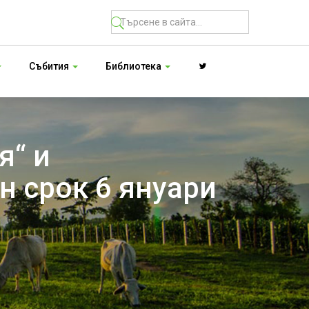
Събития
Библиотека
я“ и
н срок 6 януари