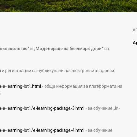
А
А
 токсикология“
и
„Моделиране на бенчмарк дози“
са
и регистрации са публикувани на електронните адреси:
-e-learning-lot1.html
- обща информация за платформата на
;
-e-learning-lot1/e-learning-package-3.html
- за обучение „In-
-e-learning-lot1/e-learning-package-4.html
- за обучение