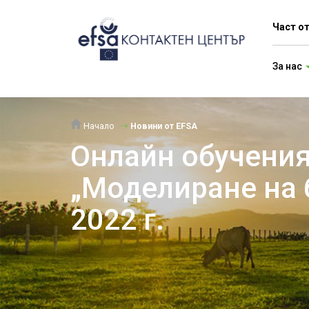
Част о
За нас
Начало
Новини от EFSA
Онлайн обучения 
„Моделиране на 
2022 г.