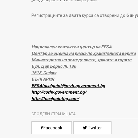
Регистрациите за двата курса са отворени до
6 яну
Национален контактен център на EFSA
Център за оценка на риска по хранителната верига
Министерство на земеделието, храните и горите
Бул. Цар Борис III, 136
1618, София
БЪЛГАРИЯ
EFSAfocalpoint@mzh.government.bg
http://corhv.government.bg/
http://focalpointbg.com/
СПОДЕЛИ СТРАНИЦАТА
Facebook
Twitter