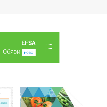
EFSA
Обяви
ново