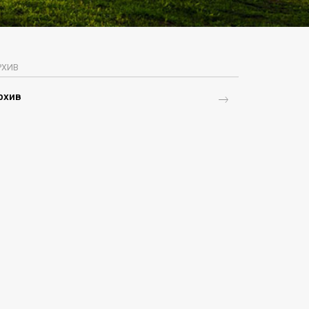
РХИВ
рхив