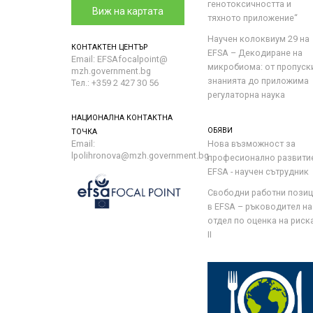
генотоксичността и
Виж на картата
тяхното приложение“
Научен колоквиум 29 на
КОНТАКТЕН ЦЕНТЪР
EFSA – Декодиране на
Email: EFSAfocalpoint@
микробиома: от пропуск
mzh.government.bg
знанията до приложима
Тел.: +359 2 427 30 56
регулаторна наука
НАЦИОНАЛНА КОНТАКТНА
ОБЯВИ
ТОЧКА
Email:
Нова възможност за
lpolihronova@mzh.government.bg
професионално развити
EFSA - научен сътрудник
Свободни работни пози
в EFSA – ръководител на
отдел по оценка на риска 
II