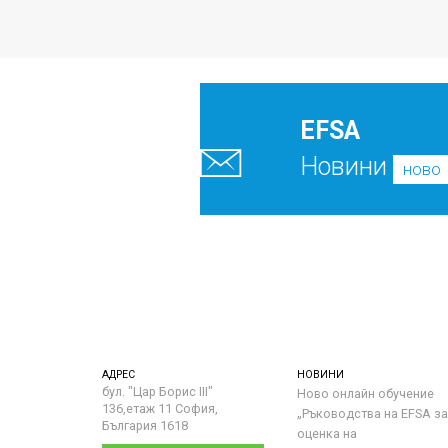
EFSA
Новини
ново
АДРЕС
НОВИНИ
бул. "Цар Борис III"
Ново онлайн обучение
136,етаж 11 София,
„Ръководства на ЕFSA за
България 1618
оценка на