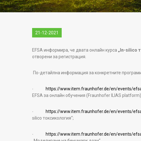
21-12-2021
EFSA информира, че двата онлайн курса
„In-silico
отворени за регистрация.
По-детайлна информация за конкретните програми 
∙
https://www.item.fraunhofer.de/en/events/efsa
EFSA за онлайн обучения (Fraunhofer ILIAS platform)
∙
https://www.item.fraunhofer.de/en/events/efsa
silico токсикология“;
∙
https://www.item.fraunhofer.de/en/events/efsa
„Моделиране на бенчмарк дози“.