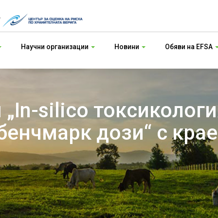
т
Научни организации
Новини
Обяви на EFSA
„In-silico токсикологи
бенчмарк дози“ с крае