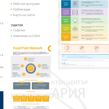
Работни програми
Публикации
Карта на сайта
и в
СЪБИТИЯ
Събития
Кампании на ЕОБХ
е в
ции
I,