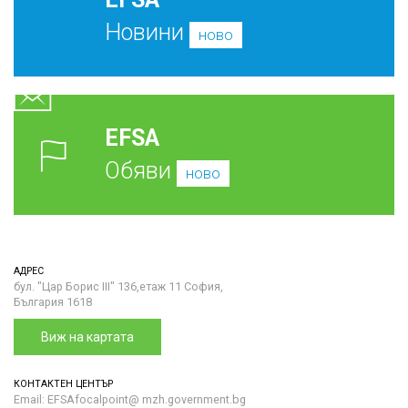
Новини
ново
EFSA
Обяви
ново
АДРЕС
бул. "Цар Борис III" 136,етаж 11 София,
България 1618
Виж на картата
КОНТАКТЕН ЦЕНТЪР
Email: EFSAfocalpoint@ mzh.government.bg