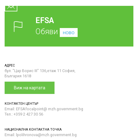
EFSA
Обяви
ново
АДРЕС
бул. "Цар Борис III" 136,етаж 11 София,
България 1618
Виж на картата
КОНТАКТЕН ЦЕНТЪР
Email: EFSAfocalpoint@ mzh.government.bg
Тел.: +359 2 427 30 56
НАЦИОНАЛНА КОНТАКТНА ТОЧКА
Email: lpolihronova@mzh.government.bg