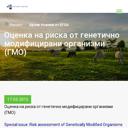
Начало
Архив Новини от EFSA
Оценка на риска от генетично
модифицирани организми
(ГМО)
17-03-2015
Оценка на риска от генетично модифицирани организми
(ГМО)
Special issue: Risk assessment of Genetically Modified Organisms