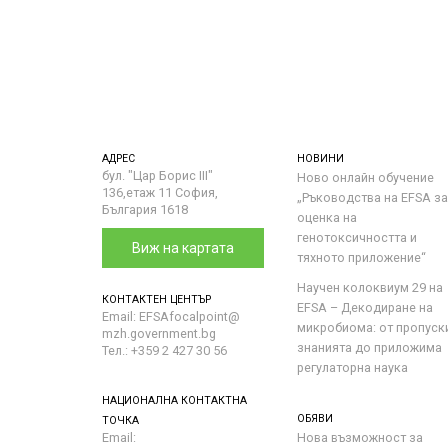
АДРЕС
НОВИНИ
бул. "Цар Борис III"
Ново онлайн обучение
136,етаж 11 София,
„Ръководства на ЕFSA за
България 1618
оценка на
генотоксичността и
Виж на картата
тяхното приложение“
Научен колоквиум 29 на
КОНТАКТЕН ЦЕНТЪР
EFSA – Декодиране на
Email: EFSAfocalpoint@
микробиома: от пропуск
mzh.government.bg
знанията до приложима
Тел.: +359 2 427 30 56
регулаторна наука
НАЦИОНАЛНА КОНТАКТНА
ОБЯВИ
ТОЧКА
Email:
Нова възможност за