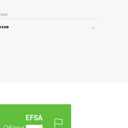
РХИВ
рхив
EFSA