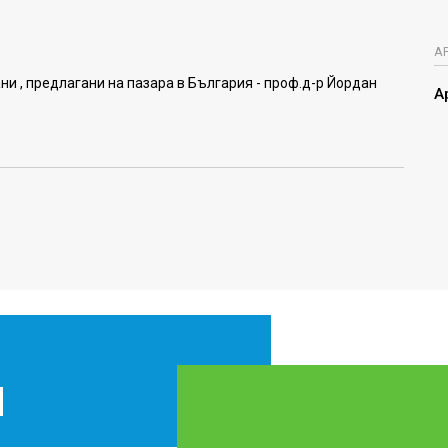
А
ни , предлагани на пазара в България - проф.д-р Йордан
А