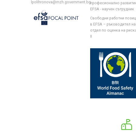
lpolihronova@mzh.government.bg
професионално развити
EFSA - научен сътрудник
Свободни работни пози
в EFSA – ръководител на
отдел по оценка на риска 
II