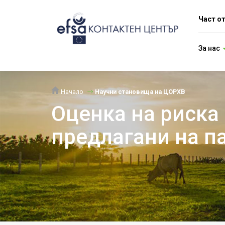
Част о
За нас
Начало
Научни становища на ЦОРХВ
Оценка на риска
предлагани на п