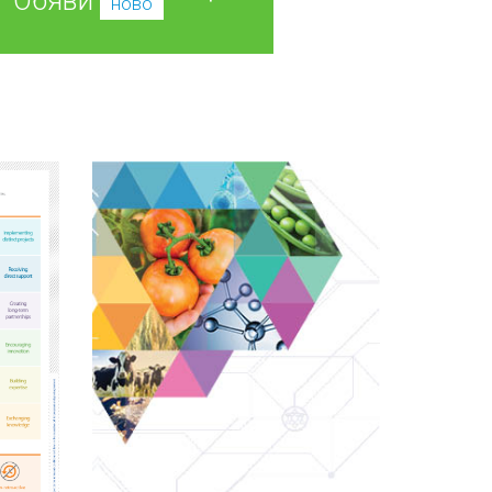
Обяви
ново