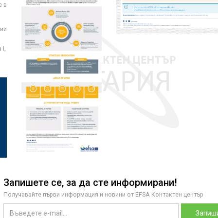
е в
ции
I,
Запишете се, за да сте информирани!
Получавайте първи информация и новини от EFSA Контактен център
Запиши