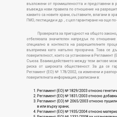
възложени от промишлеността и представени в ра
въвежда нови правила по отношение на разрешите
каквито са новите храни, съставките, влагани в хр
ГМО, пестициди и др. , с цел гарантиране на още
Проверката за пригодност на общото законодате
отбелязалa значителен напредък по отношение 
специално в контекста на разрешителните проце
възприема като напълно прозрачна. Това се дъ
поверителност, които са установени в Регламент (
Съюза. Взаимодействието между тези актове мож
риска от широката общественост. За да се га
Регламент (ЕО) № 178/2002, са изменени и разпор
поверителната информация, разписани в:
Регламент (ЕО) № 1829/2003 относно генети
Регламент (ЕО) № 1831/2003 относно добавки
Регламент (ЕО) № 2065/2003 относно пушилн
в или върху храни;
Регламент (ЕО) № 1935/2004 относно материа
Регламент (ЕО) № 1331/2008 за установяван