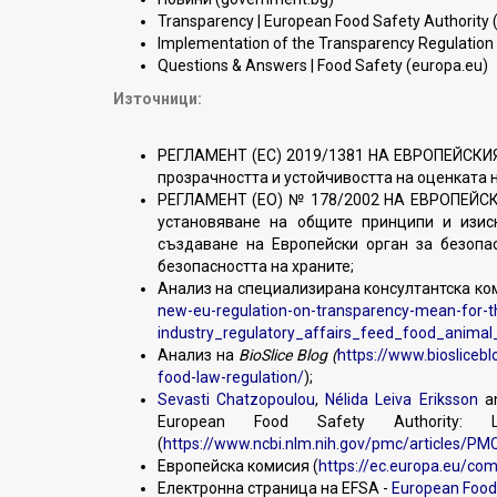
Transparency | European Food Safety Authority 
Implementation of the Transparency Regulation 
Questions & Answers | Food Safety (europa.eu)
Източници:
РЕГЛАМЕНТ (ЕС) 2019/1381 НА ЕВРОПЕЙСКИЯ
прозрачността и устойчивостта на оценката н
РЕГЛАМЕНТ (ЕО) № 178/2002 НА ЕВРОПЕЙСК
установяване на общите принципи и изиск
създаване на Европейски орган за безопа
безопасността на храните;
Анализ на специализирана консултантска ко
new-eu-regulation-on-transparency-mean-for-t
industry_regulatory_affairs_feed_food_anima
Анализ на
BioSlice Blog (
https://www.biosliceb
food-law-regulation/
);
Sevasti Chatzopoulou
,
Nélida Leiva Eriksson
an
European Food Safety Authority:
(
https://www.ncbi.nlm.nih.gov/pmc/articles/P
Европейска комисия (
https://ec.europa.eu/co
Електронна страница на EFSA -
European Food 