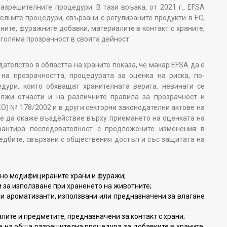
зрешителните процедури. В тази връзка, от 2021 г., EFSA
лните процедури, свързани с регулираните продукти в ЕС,
аните, фуражните добавки, материалите в контакт с храните,
 по-голяма прозрачност в своята дейност.
лство в областта на храните показа, че макар EFSA да е
на прозрачността, процедурата за оценка на риска, по-
дури, които обхващат хранителната верига, невинаги се
лжи отчасти и на различните правила за прозрачност и
ЕО) № 178/2002 и в други секторни законодателни актове на
е да окаже въздействие върху приемането на оценката на
рантира последователност с предложените изменения в
едбите, свързани с обществения достъп и със защитата на
чно модифицираните храни и фуражи;
 за използване при храненето на животните;
и ароматизанти, използвани или предназначени за влагане
лите и предметите, предназначени за контакт с храни;
е на обща разрешителна процедура за добавките в храните,