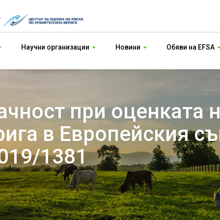
т
Научни организации
Новини
Обяви на EFSA
чност при оценката н
рига в Европейския съ
2019/1381