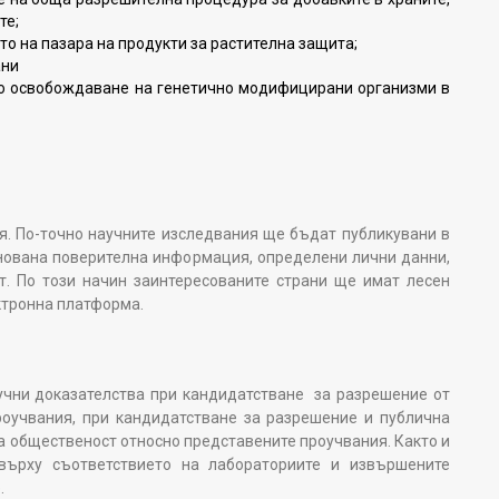
те;
то на пазара на продукти за растителна защита;
ани
о освобождаване на генетично модифицирани организми в
. По-точно научните изследвания ще бъдат публикувани в
нована поверителна информация, определени лични данни,
т. По този начин заинтересованите страни ще имат лесен
ктронна платформа.
учни доказателства при кандидатстване за разрешение от
проучвания, при кандидатстване за разрешение и публична
а общественост относно представените проучвания. Както и
върху съответствието на лабораториите и извършените
.