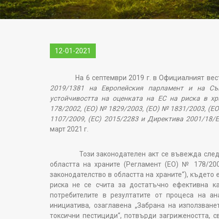
12-01-2021
На 6 септември 2019 г. в Официалният вестн
2019/1381 на Европейския парламент и на Съ
устойчивостта на оценката на ЕС на риска в хр
178/2002, (ЕО) № 1829/2003, (ЕО) № 1831/2003, (Е
1107/2009, (ЕС) 2015/2283 и Директива 2001/18/Е
март 2021 г.
Този законодателен акт се въвежда след про
областта на храните (Регламент (ЕО) № 178/2002
законодателство в областта на храните“), където
риска не се счита за достатъчно ефективна к
потребителите в резултатите от процеса на ан
инициатива, озаглавена „Забрана на използване
токсични пестициди“, потвърди загрижеността, с