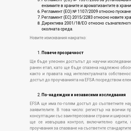
ензимите в храните и ароматизантите в храни
Регламент (ЕО) № 1107/2009 относно пускане
Регламент (ЕС) 2015/2283 относно новите хр
Директива 2001/18/ЕО относно съзнателнот
околната среда.
Новите изисквания накратко:
Повече прозрачност
Ще бъде улеснен достъпът до научни изследвания
ранен етап, като ще бъде спазена надлежно обос
както и правата над интелектуалната собственос
достъп до проучванията на EFSA посредством еле
По-надеждни и независими изследвания
EFSA ще има по-голям достъп до съответните на
заявителите. В това число: регистър на всички 
консултации със заинтересовани страни и широкат
ще се извършва контрол, включително одити, 
проучвания за спазване на съответнте стандартите