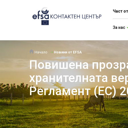
Част о
За нас
Начало
Новини от EFSA
Повишена прозра
хранителната ве
Регламент (ЕС) 