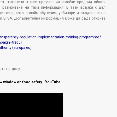
та, включена в тези проучвания, имайки предвид общия
о разкриване на тази информация. В тази връзка с цел
иативи, като онлайн обучения, уебинари и създаване на
en EFSA. Допълнителна информация може да бъде открита
ransparency-regulation-implementation-training-programme?
paign=trec01
,
thority (europa.eu)
.
ото по-долу:
ew window on food safety - YouTube