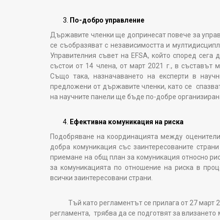
По-добро управление
Държавите членки ще допринесат повече за управ
се съобразяват с независимостта и мултидисципли
Управителния съвет на EFSA, който според сега 
състои от 14 члена, от март 2021 г., в съставът
Също така, назначаването на експерти в науч
предложени от държавите членки, като се спазват
на научните панели ще бъде по-добре организиран
Ефективна комуникация на риска
Подобряване на координацията между оценителите
добра комуникация със заинтересованите страни
приемане на общ план за комуникация относно рис
за комуникацията по отношение на риска в проц
всички заинтересовани страни.
Тъй като регламентът се прилага от 27 март 2021
регламента, трябва да се подготвят за влизането 