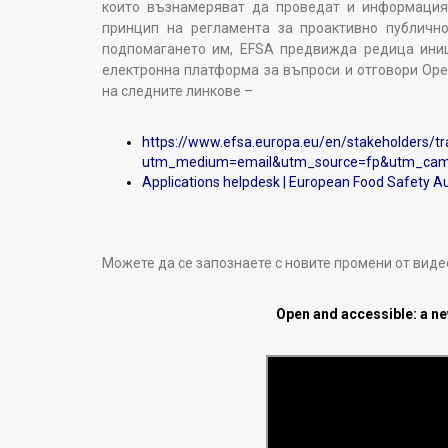
които възнамеряват да проведат и информация
принцип на регламента за проактивно публичн
подпомагането им, EFSA предвижда редица иниц
електронна платформа за въпроси и отговори Op
на следните линкове –
https://www.efsa.europa.eu/en/stakeholders/t
utm_medium=email&utm_source=fp&utm_cam
Applications helpdesk | European Food Safety Au
Можете да се запознаете с новите промени от виде
Open and accessible: a n