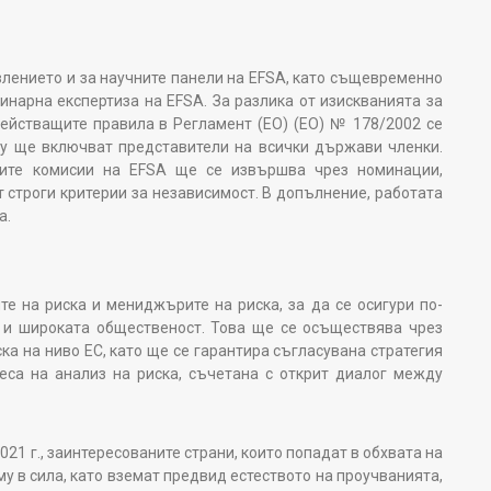
лението и за научните панели на EFSA, като същевременно
нарна експертиза на EFSA. За разлика от изискванията за
действащите правила в Регламент (ЕО) (ЕО) № 178/2002 се
 му ще включват представители на всички държави членки.
ните комисии на EFSA ще се извършва чрез номинации,
 строги критерии за независимост. В допълнение, работата
а.
 на риска и мениджърите на риска, за да се осигури по-
 и широката общественост. Това ще се осъществява чрез
ка на ниво ЕС, като ще се гарантира съгласувана стратегия
еса на анализ на риска, съчетана с открит диалог между
 г., заинтересованите страни, които попадат в обхвата на
му в сила, като вземат предвид естеството на проучванията,