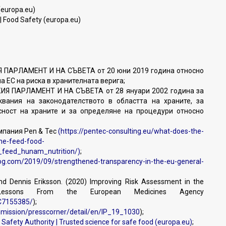
(europa.eu)
| Food Safety (europa.eu)
 ПАРЛАМЕНТ И НА СЪВЕТА от 20 юни 2019 година относно
а ЕС на риска в хранителната верига;
ИЯ ПАРЛАМЕНТ И НА СЪВЕТА от 28 януари 2002 година за
вания на законодателството в областта на храните, за
сност на храните и за определяне на процедури относно
мпания Pen & Tec
(
https://pentec-consulting.eu/what-does-the-
he-feed-food-
l_feed_hunam_nutrition/
)
;
log.com/2019/09/strengthened-transparency-in-the-eu-general-
d Dennis Eriksson. (2020) Improving Risk Assessment in the
 Lessons From the European Medicines Agency
MC7155385/
);
mmission/presscorner/detail/en/IP_19_1030
);
Safety Authority | Trusted science for safe food (europa.eu)
;