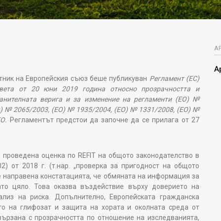
А
А
ик на Европейския съюз беше публикуван
Регламент (ЕС)
вета от 20 юни 2019 година относно прозрачността и
анителната верига и за изменение на регламенти (ЕО) №
О) № 2065/2003, (ЕО) № 1935/2004, (ЕО) № 1331/2008, (ЕО) №
О.
Регламентът предстои да започне да се прилага от 27
ведена оценка по REFIT на общото законодателство в
) от 2018 г. (т.нар. „проверка за пригодност на общото
 е направена констатацията, че обмяната на информация за
ато цяло. Това оказва въздействие върху доверието на
ализ на риска. Допълнително, Европейската гражданска
то на глифозат и защита на хората и околната среда от
вързана с прозрачността по отношение на изследванията,