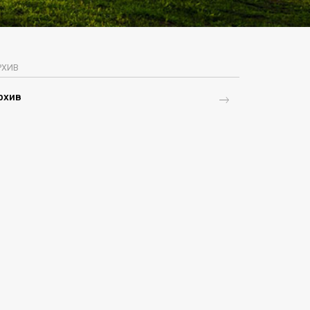
РХИВ
рхив