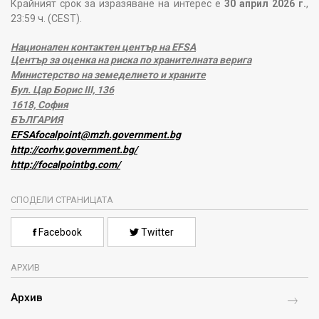
Крайният срок за изразяване на интерес е
30 април 2026 г.
,
23:59 ч. (CEST).
Национален контактен център на EFSA
Център за оценка на риска по хранителната верига
Министерство на земеделието и храните
Бул. Цар Борис III, 136
1618, София
БЪЛГАРИЯ
EFSAfocalpoint@mzh.government.bg
http://corhv.government.bg/
http://focalpointbg.com/
СПОДЕЛИ СТРАНИЦАТА
Facebook
Twitter
АРХИВ
Архив