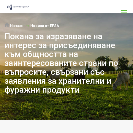
Начало
Новини от EFSA
Покана за изразяване на
интерес за присъединяване
към общността на
заинтересованите страни по
въпросите, свързани със
заявления за хранителни и
фуражни продукти