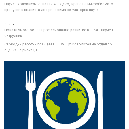
Научен колоквиум 29 на EFSA – Декодиране на микробиома: от
пропуски в знанията до приложима регулаторна наука
ОБЯВИ
Нова възможност за професионално развитие в EFSA - научен
сътрудник
Свободни работни позиции в EFSA – ръководител на отдел по
оценка на риска I, II