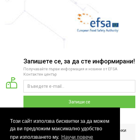
Запишете се, за да сте информирани!
Получавайте първи информация и новини от EFSA
Контактен център
Запиши се
Този сайт използва бисквитки за да можем
да ви предложим максимално удобство
2026 COPYRIGHT © EFSA КОНТАКТЕН ЦЕНТЪР БЪЛГАРИЯ. ВСИЧКИ
ПРАВА ЗАПАЗЕНИ. РАЗРАБОТЕНО ОТ
CLOUDBM
.
при използването му.
Научи повече