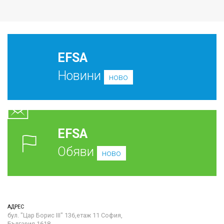
EFSA
Новини
ново
EFSA
Обяви
ново
АДРЕС
бул. "Цар Борис III" 136,етаж 11 София,
България 1618