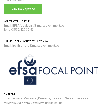
Виж на картата
КОНТАКТЕН ЦЕНТЪР
Email: EFSAfocalpoint@ mzh.government.bg
Тел.: +359 2 427 30 56
НАЦИОНАЛНА КОНТАКТНА ТОЧКА
Email: lpolihronova@mzh.government.bg
НОВИНИ
Ново онлайн обучение „Ръководства на ЕFSA за оценка на
генотоксичността и тяхното приложение“