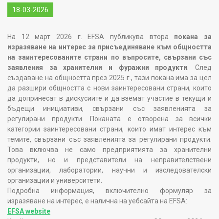
18-03-2026
На 12 март 2026 г. EFSA публикува втора
покана за
изразяване на интерес за присъединяване към общността
на заинтересованите страни по въпросите, свързани със
заявления за хранителни и фуражни продукти
. След
създаване на общността през 2025 г., тази покана има за цел
да разшири общността с нови заинтересовани страни, които
да допринесат в дискусиите и да вземат участие в текущи и
бъдещи инициативи, свързани със заявленията за
регулирани продукти. Поканата е отворена за всички
категории заинтересовани страни, които имат интерес към
темите, свързани със заявленията за регулирани продукти.
Това включва не само предприятията за хранителни
продукти, но и представители на неправителствени
организации, лаборатории, научни и изследователски
организации и университети.
Подробна информация, включително формуляр за
изразяване на интерес, е налична на уебсайта на EFSA:
EFSA website