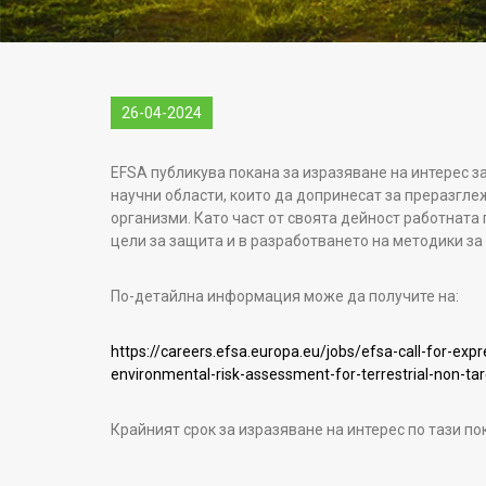
26-04-2024
EFSA публикува покана за изразяване на интерес за
научни области, които да допринесат за преразгл
организми. Като част от своята дейност работната
цели за защита и в разработването на методики за 
По-детайлна информация може да получите на:
https://careers.efsa.europa.eu/jobs/efsa-call-for-expr
environmental-risk-assessment-for-terrestrial-non-t
Крайният срок за изразяване на интерес по тази по