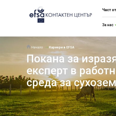
Част о
За нас
Начало
Кариери в EFSA
Покана за изразя
експерт в работн
среда за сухозе