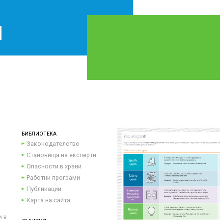
БИБЛИОТЕКА
Законодателство
Становища на експерти
Опасности в храни
Работни програми
Публикации
Карта на сайта
и в