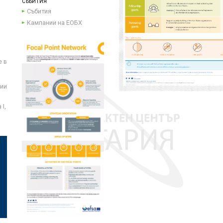
СЪБИТИЯ
Събития
Кампании на ЕОБХ
е в
ции
I,