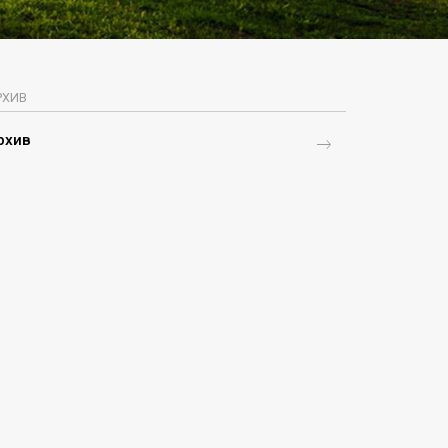
РХИВ
рхив