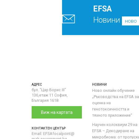
EFSA
Новини
ново
АДРЕС
НОВИНИ
бул. "Цар Борис III"
Ново онлайн обучение
136,етаж 11 София,
„Ръководства на ЕFSA за
България 1618
оценка на
генотоксичността и
Виж на картата
тяхното приложение“
Научен колоквиум 29 на
КОНТАКТЕН ЦЕНТЪР
EFSA – Декодиране на
Email: EFSAfocalpoint@
микробиома: от пропуск
mzh.government.bg