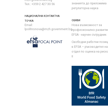
знанията до приложима
Тел.: +359 2 427 30 56
регулаторна наука
НАЦИОНАЛНА КОНТАКТНА
ОБЯВИ
ТОЧКА
Email:
Нова възможност за
lpolihronova@mzh.government.bg
професионално развити
EFSA - научен сътрудник
Свободни работни пози
в EFSA – ръководител на
отдел по оценка на риска 
II