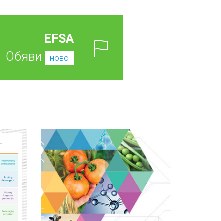
EFSA
Обяви
ново