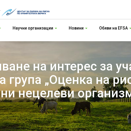
т
Научни организации
Новини
Обяви на EFSA
ване на интерес за уч
а група „Оценка на ри
мни нецелеви организ