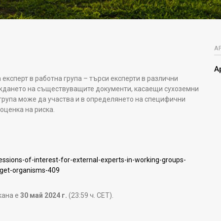
А
А
 експерт в работна група – търси експерти в различни
еждането на съществуващите документи, касаещи сухоземни
 група може да участва и в определянето на специфични
оценка на риска.
essions-of-interest-for-external-experts-in-working-groups-
arget-organisms-409
кана е
30 май 2024 г.
(23:59 ч. CET).