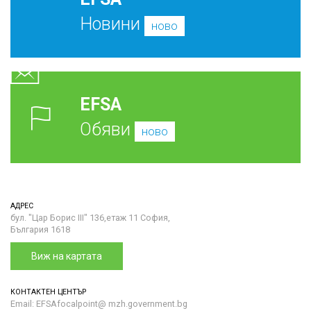
Новини
ново
EFSA
Обяви
ново
АДРЕС
бул. "Цар Борис III" 136,етаж 11 София,
България 1618
Виж на картата
КОНТАКТЕН ЦЕНТЪР
Email: EFSAfocalpoint@ mzh.government.bg