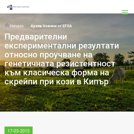
Начало
Архив Новини от EFSA
Предварителни
експериментални резултати
относно проучване на
генетичната резистентност
към класическа форма на
скрейпи при кози в Кипър
17-03-2015