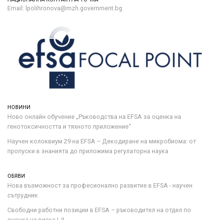
Email: lpolihronova@mzh.government.bg
НОВИНИ
Ново онлайн обучение „Ръководства на ЕFSA за оценка на
генотоксичността и тяхното приложение“
Научен колоквиум 29 на EFSA – Декодиране на микробиома: от
пропуски в знанията до приложима регулаторна наука
ОБЯВИ
Нова възможност за професионално развитие в EFSA - научен
сътрудник
Свободни работни позиции в EFSA – ръководител на отдел по
оценка на риска I, II