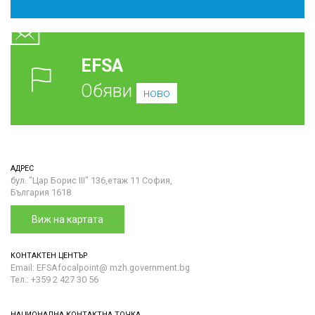
EFSA
Обяви
ново
АДРЕС
бул. "Цар Борис III" 136,етаж 11 София,
България 1618
Виж на картата
КОНТАКТЕН ЦЕНТЪР
Email: EFSAfocalpoint@ mzh.government.bg
Тел.: +359 2 427 30 56
НАЦИОНАЛНА КОНТАКТНА ТОЧКА