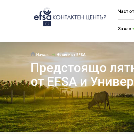
Част о
За нас
Начало
Новини от EFSA
Предстоящо лятн
от EFSA и Униве