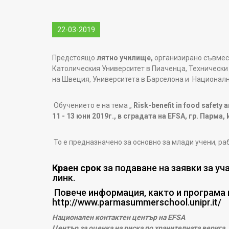
22-03-2019
Предстоящо
лятно училище,
организирано съвмест
Католическия Университет в Пиаченца, Технически
на Швеция, Университета в Барселона и Националн
Обучението е на тема „
Risk-benefit in food safety a
11 - 13 юни 2019г., в сградата на
EFSA,
гр. Парма, 
То е предназначено за основно за млади учени, раб
Краен срок
за подаване на заявки за уч
линк.
Повече информация, както и програма 
http://www.parmasummerschool.unipr.it/
Национален контактен център на
EFSA
Център за оценка на риска по хранителната верига