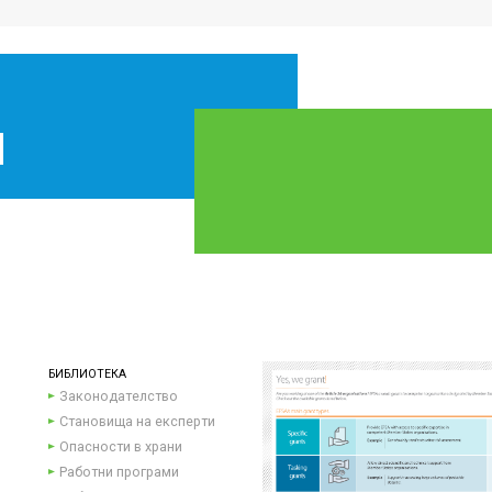
БИБЛИОТЕКА
Законодателство
Становища на експерти
Опасности в храни
Работни програми