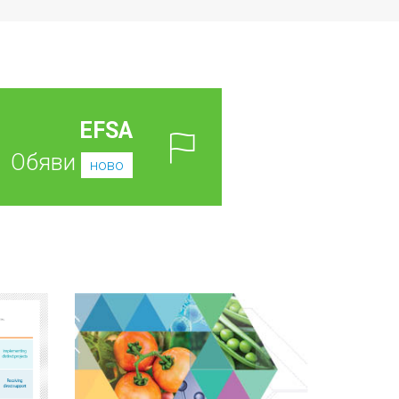
EFSA
Обяви
ново