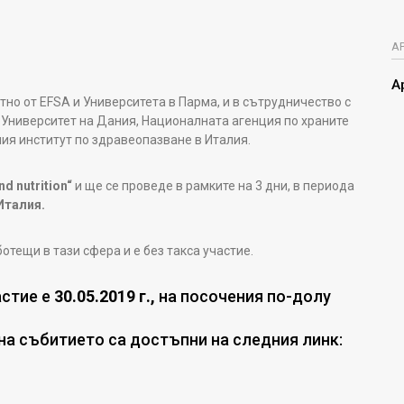
А
А
но от EFSA и Университета в Парма, и в сътрудничество с
 Университет на Дания, Националната агенция по храните
ия институт по здравеопазване в Италия.
nd nutrition“
и ще се проведе в рамките на 3 дни, в периода
Италия.
отещи в тази сфера и е без такса участие.
астие е
30.05.2019 г.,
на посочения по-долу
на събитието са достъпни на следния линк: