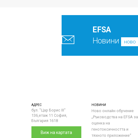
EFSA
Новини
ново
АДРЕС
НОВИНИ
бул. "Цар Борис III"
Ново онлайн обучение
136,етаж 11 София,
„Ръководства на ЕFSA за
България 1618
оценка на
генотоксичността и
Виж на картата
тяхното приложение“