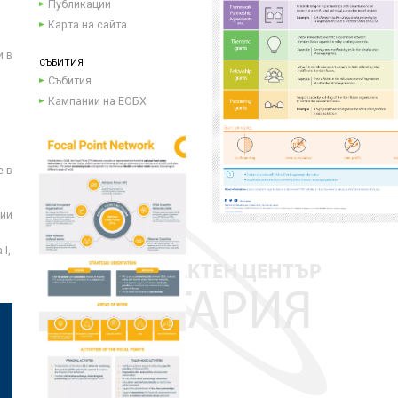
Публикации
Карта на сайта
и в
СЪБИТИЯ
Събития
Кампании на ЕОБХ
е в
ции
I,