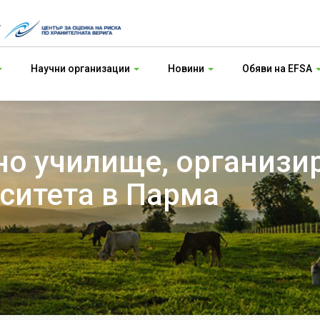
т
Научни организации
Новини
Обяви на EFSA
о училище, организи
рситета в Парма