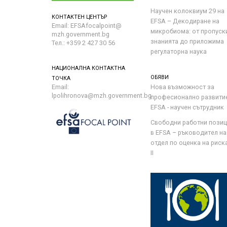
Научен колоквиум 29 на
КОНТАКТЕН ЦЕНТЪР
EFSA – Декодиране на
Email: EFSAfocalpoint@
микробиома: от пропуск
mzh.government.bg
знанията до приложима
Тел.: +359 2 427 30 56
регулаторна наука
НАЦИОНАЛНА КОНТАКТНА
ОБЯВИ
ТОЧКА
Email:
Нова възможност за
lpolihronova@mzh.government.bg
професионално развити
EFSA - научен сътрудник
Свободни работни пози
в EFSA – ръководител на
отдел по оценка на риска 
II