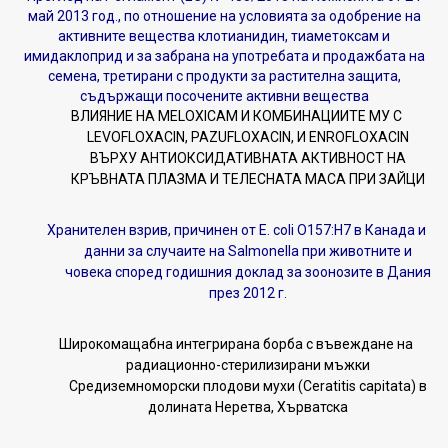
май 2013 год., по отношение на условията за одобрение на
активните вещества клотианидин, тиаметоксам и
имидаклоприд и за забрана на употребата и продажбата на
семена, третирани с продукти за растителна защита,
съдържащи посочените активни вещества
ВЛИЯНИЕ НА MELOXICAM И КОМБИНАЦИИТЕ МУ С
LEVOFLOXACIN, PAZUFLOXACIN, И ENROFLOXACIN
ВЪРХУ АНТИОКСИДАТИВНАТА АКТИВНОСТ НА
КРЪВНАТА ПЛАЗМА И ТЕЛЕСНАТА МАСА ПРИ ЗАЙЦИ
Хранителен взрив, причинен от E. coli O157:H7 в Канада и
данни за случаите на Salmonella при животните и
човека според годишния доклад за зоонозите в Дания
през 2012 г.
Широкомащабна интегрирана борба с въвеждане на
радиационно-стерилизирани мъжки
Средиземноморски плодови мухи (Ceratitis capitata) в
долината Неретва, Хърватска