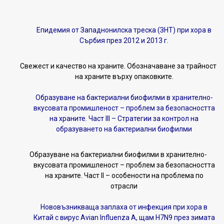
Епидемия от Западнонилска треска (ЗНТ) при хора в
Сърбия през 2012 и 2013 г.
Свежест и качество на храните. Обозначаване за трайност
на храните върху опаковките.
Образуване на бактериални биофилми в хранително-
вкусовата промишленост – проблем за безопасността
на храните. Част III – Стратегии за контрол на
образуването на бактериални биофилми
Образуване на бактериални биофилми в хранително-
вкусовата промишленост – проблем за безопасността
на храните. Част II – особености на проблема по
отрасли
Нововъзникваща заплаха от инфекция при хора в
Китай с вирус Avian Influenzа A, щам H7N9 през зимата