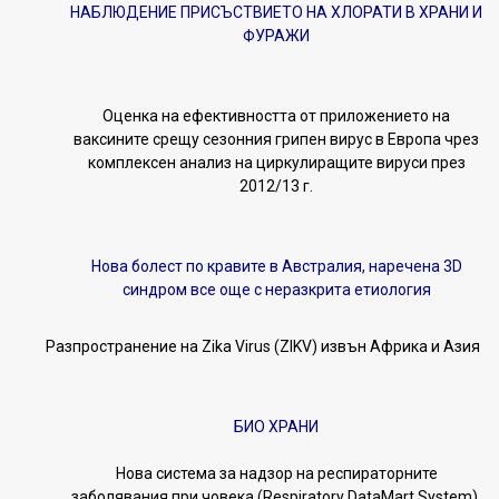
НАБЛЮДЕНИЕ ПРИСЪСТВИЕТО НА ХЛОРАТИ В ХРАНИ И
ФУРАЖИ
Оценка на ефективността от приложението на
ваксините срещу сезонния грипен вирус в Европа чрез
комплексен анализ на циркулиращите вируси през
2012/13 г.
Нова болест пo кравите в Австралия, наречена 3D
синдром все още с неразкрита етиология
Разпространение на Zika Virus (ZIKV) извън Африка и Азия
БИО ХРАНИ
Нова система за надзор на респираторните
заболявания при човека (Respiratory DataMart System),