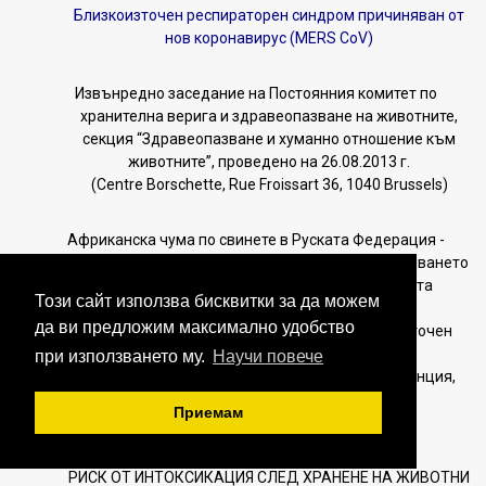
Близкоизточен респираторен синдром причиняван от
нов коронавирус (MERS CoV)
Извънредно заседание на Постоянния комитет по
хранителна верига и здравеопазване на животните,
секция “Здравеопазване и хуманно отношение към
животните”, проведено на 26.08.2013 г.
(Centre Borschette, Rue Froissart 36, 1040 Brussels)
Африканска чума по свинете в Руската Федерация -
рискови фактори за разпространение на заболяването
в други страни от Европа и извън континента
Този сайт използва бисквитки за да можем
да ви предложим максимално удобство
Проучване върху вносен случай на Близкоизточен
респираторен
при използването му.
Научи повече
синдром (коронавирус-MERS-COV) във Флоренция,
Италия, май-юни 2013
Приемам
РИСК ОТ ИНТОКСИКАЦИЯ СЛЕД ХРАНЕНЕ НА ЖИВОТНИ