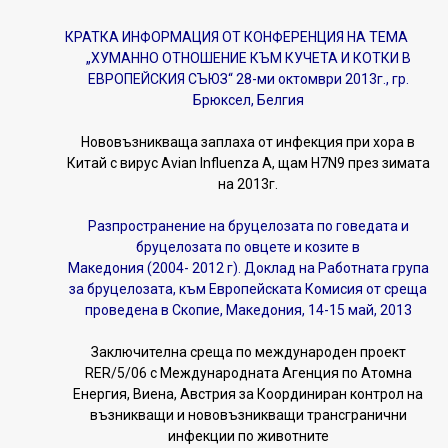
КРАТКА ИНФОРМАЦИЯ ОТ КОНФЕРЕНЦИЯ НА ТЕМА
„ХУМАННО ОТНОШЕНИЕ КЪМ КУЧЕТА И КОТКИ В
ЕВРОПЕЙСКИЯ СЪЮЗ“ 28-ми октомври 2013г., гр.
Брюксел, Белгия
Нововъзникваща заплаха от инфекция при хора в
Китай с вирус Avian Influenzа A, щам H7N9 през зимата
на 2013г.
Разпространение на бруцелозата по говедата и
бруцелозата по овцете и козите в
Македония (2004- 2012 г). Доклад на Работната група
за бруцелозата, към Европейската Комисия от среща
проведена в Скопие, Македония, 14-15 май, 2013
Заключителна среща по международен проект
RER/5/06 с Международната Агенция по Атомна
Енергия, Виена, Австрия за Координиран контрол на
възникващи и нововъзникващи трансгранични
инфекции по животните