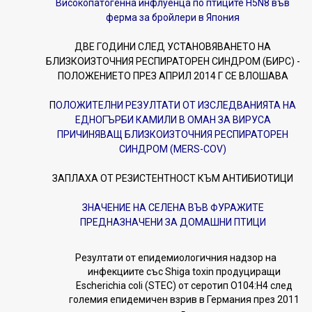
Високопатогенна инфлуенца по птиците H5N8 във
ферма за бройлери в Япония
ДВЕ ГОДИНИ СЛЕД УСТАНОВЯВАНЕТО НА
БЛИЗКОИЗТОЧНИЯ РЕСПИРАТОРЕН СИНДРОМ (БИРС) -
ПОЛОЖЕНИЕТО ПРЕЗ АПРИЛ 2014 Г СЕ ВЛОШАВА
П
ОЛОЖИТЕЛНИ РЕЗУЛТАТИ ОТ ИЗСЛЕДВАНИЯТА НА
ЕДНОГЪРБИ КАМИЛИ В ОМАН ЗА ВИРУСА
ПРИЧИНЯВАЩ БЛИЗКОИЗТОЧНИЯ РЕСПИРАТОРЕН
СИНДРОМ (MERS-COV)
ЗАПЛАХА ОТ РЕЗИСТЕНТНОСТ КЪМ АНТИБИОТИЦИ
ЗНАЧЕНИЕ НА СЕЛЕНА ВЪВ ФУРАЖИТЕ
ПРЕДНАЗНАЧЕНИ ЗА ДОМАШНИ ПТИЦИ
Резултати от епидемиологичния надзор на
инфекциите със Shiga toxin продуциращи
Escherichia coli (STEC) от серотип O104:H4 след
големия епидемичен взрив в Германия през 2011