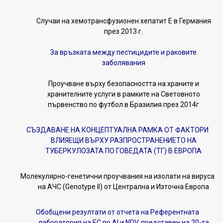
Случаи на хемотрансфузионен хепатит Е в Германия
през 2013 г.
За връзката между пестицидите и раковите
заболявания
Проучване върху безопасността на храните и
хранителните услуги в рамките на Световното
първенство по футбол в Бразилия през 2014г
СЪЗДАВАНЕ НА КОНЦЕПТУАЛНА РАМКА ОТ ФАКТОРИ
ВЛИЯЕЩИ ВЪРХУ РАЗПРОСТРАНЕНИЕТО НА
ТУБЕРКУЛОЗАТА ПО ГОВЕДАТА (ТГ) В ЕВРОПА
Молекулярно-генетични проучвания на изолати на вируса
на АЧС (Genotype II) от Централна и Източна Европа
Обобщени резултати от отчета на Референтната
лаборатория на ЕС по AI и NDV, представен на 20-та