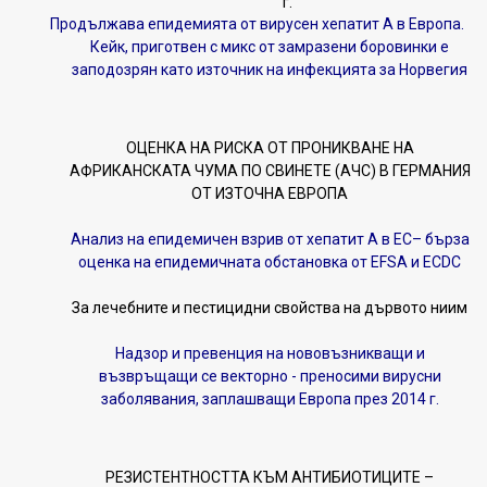
г.
Продължава епидемията от вирусен хепатит А в Европа.
Кейк, приготвен с микс от замразени боровинки е
заподозрян като източник на инфекцията за Норвегия
ОЦЕНКА НА РИСКА ОТ ПРОНИКВАНЕ НА
АФРИКАНСКАТА ЧУМА ПО СВИНЕТЕ (АЧС) В ГЕРМАНИЯ
ОТ ИЗТОЧНА ЕВРОПА
Анализ на епидемичен взрив от хепатит А в ЕС– бърза
оценка на епидемичната обстановка от EFSA и ECDC
За лечебните и пестицидни свойства на дървото ниим
Надзор и превенция на нововъзникващи и
възвръщащи се векторно - преносими вирусни
заболявания, заплашващи Европа през 2014 г.
РЕЗИСТЕНТНОСТТА КЪМ АНТИБИОТИЦИТЕ –