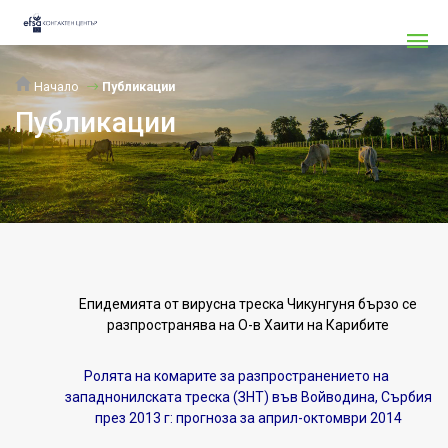
Начало
Публикации
Публикации
Епидемията от вирусна треска Чикунгуня бързо се
разпространява на О-в Хаити на Карибите
Ролята на комарите за разпространението на
западнонилската треска (ЗНТ) във Войводина, Сърбия
през 2013 г: прогноза за април-октомври 2014