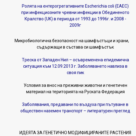
Ролята на ентерогрегативните Escherichia coli (EAEC)
при инфекциозните чревни инфекции в Обединеното
Кралство (UK) в периода от 1993 до 1996г. и 2008 -
2009г
Микробиологична безопасност на шамфъстъци и храни,
съдържащи в състава си шамфъстък
Tреска от Западен Нил – осъвременена епидемична
ситуация към 12.09.2013 г. Заболяването навлиза в
своя пик
Условия за внос на преживни животни и генетичен
материал на територията на Руската Федерация
Заболявания, предавани по въздуха при пътуване в
обществен наземен транспорт – литературен преглед
ИДЕЯТА ЗА ГЕНЕТИЧНО МОДИФИЦИРАНИТЕ РАСТЕНИЯ