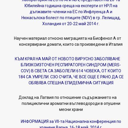
Юбилейна годишна среща на експерти от НРЛ на
дъпжавите-членки на ЕС по Инфлуенца А и
Нюкасълска болест по птиците (NDV) в гр. Лелищад,
Холандия от 20-22 май 2014 г.
Научен материал относно миграцията на Бисфенол А от
консервирани домати, които са произведени в Италия
КЪМ КРАЯ НА МАЙ ОТ НОВОТО ВИРУСНО ЗАБОЛЯВАНЕ
БЛИЗКОИЗТОЧЕН РЕСПИРАТОРЕН СИНДРОМ (MERS-
COV) В СВЕТА СА ЗАБОЛЕЛИ 614 ЧОВЕКА, ОТ КОИТО
184 СА УМРЕЛИ. СЗО СЧИТА, ЧЕ ВСЕ ОЩЕ Е РАНО ДА СЕ
ОБЯВЯВА СПЕШНА ЕПИДЕМИЧНА СИТУАЦИЯ
Доклад на Латвия по отношение съдържанието на
полициклични ароматни въглеводороди в опушени
месни храни
ИНФОРМАЦИЯ за VII-та Национална конференция по
хранене Варна, 16-18 май, 2014 г.