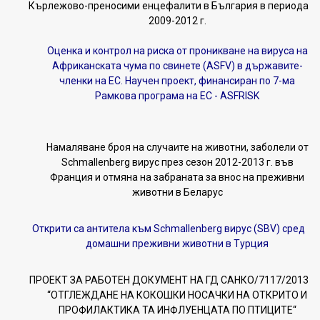
Кърлежово-преносими енцефалити в България в периода
2009-2012 г.
Оценка и контрол на риска от проникване на вируса на
Африканската чума по свинете (ASFV) в държавите-
членки на ЕС. Научен проект, финансиран по 7-ма
Рамкова програма на ЕС - ASFRISK
Намаляване броя на случаите на животни, заболели от
Schmallenberg вирус през сезон 2012-2013 г. във
Франция и отмяна на забраната за внос на преживни
животни в Беларус
Открити са антитела към Schmallenberg вирус (SBV) сред
домашни преживни животни в Турция
ПРОЕКТ ЗА РАБОТЕН ДОКУМЕНТ НА ГД САНКО/7117/2013
“ОТГЛЕЖДАНЕ НА КОКОШКИ НОСАЧКИ НА ОТКРИТО И
ПРОФИЛАКТИКА ТА ИНФЛУЕНЦАТА ПО ПТИЦИТЕ“