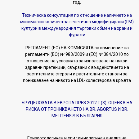
год.
Техническа консултация по отношение наличието на
минимални количества генетично модифицирани (ГМ)
култури в международния търговки обмен на храни и
фуражи
РЕГЛАМЕНТ (ЕС) НА КОМИСИЯТА за изменение на
регламенти (ЕО) № 983/2009 и (ЕС) № 384/2010 по
отношение на условията за използване на някои
здравни претенции, свързани с въздействието на
растителните стероли и растителните станоли за
понижаване на нивото на LDL-холестерола в кръвта
БРУЦЕЛОЗАТА В ЕВРОПА ПРЕЗ 2012 Г (3). ОЦЕНКА НА
РИСКА ОТ ПРОНИКВАНЕТО НА BR. ABORTUS И BR.
MELITENSIS В БЪЛГАРИЯ
Епизоотологичен и епидемиологичен анализ на