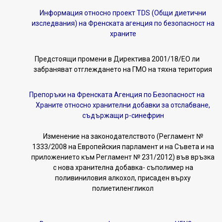
Информация относно проект TDS (Общи диетични
изследвания) на Френската агенция по безопасност на
храните
Предстоящи промени в Директива 2001/18/ЕО
ли
забраняват отглеждането на ГМО на тяхна територия
Препоръки на Френската Агенция по Безопасност на
Храните относно хранителни добавки за отслабване,
съдържащи р-синефрин
Изменение на законодателството (Регламент №
1333/2008 на Европейския парламент и на Съвета и на
приложението към Регламент № 231/2012) във връзка
с нова хранителна добавка- съполимер на
поливиниловия алкохол, присаден върху
полиетиленгликол