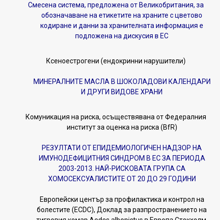
Смесена система, предложена от Великобритания, за
обозначаване на етикетите на храните с цветово
кодиране и данни за хранителната информация е
подложена на дискусия в ЕС
Ксеноестрогени (ендокринни нарушители)
МИНЕРАЛНИТЕ МАСЛА В ШОКОЛАДОВИ КАЛЕНДАРИ
И ДРУГИ ВИДОВЕ ХРАНИ
Комуникация на риска, осъществявана от Федералния
институт за оценка на рискa (BfR)
РЕЗУЛТАТИ ОТ ЕПИДЕМИОЛОГИЧЕН НАДЗОР НА
ИМУНОДЕФИЦИТНИЯ СИНДРОМ В ЕС ЗА ПЕРИОДА
2003-2013. НАЙ-РИСКОВАТА ГРУПА СА
ХОМОСЕКСУАЛИСТИТЕ ОТ 20 ДО 29 ГОДИНИ
Европейски център за профилактика и контрол на
болестите (ECDC), Доклад за разпространението на
тигровия комар Aedes albopictus в Европа Стокхолм,