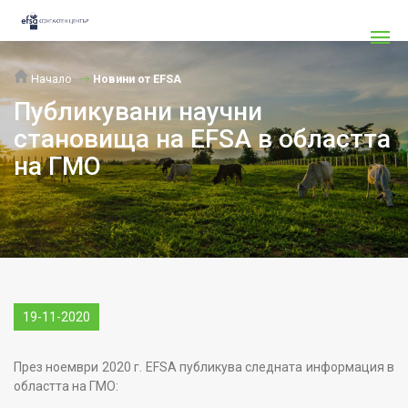
Начало
Новини от EFSA
Публикувани научни
становища на EFSA в областта
на ГМО
19-11-2020
През ноември 2020 г. EFSA публикува следната информация в
областта на ГМО: