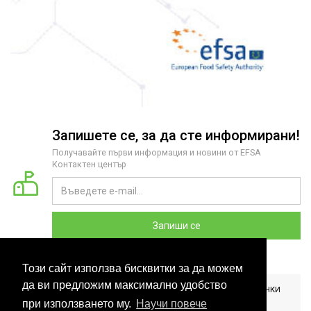
Запишете се, за да сте информирани!
Получавайте първи информация и новини от EFSA
Контактен център
Запиши се
Този сайт използва бисквитки за да можем
да ви предложим максимално удобство
2026 COPYRIGHT © EFSA КОНТАКТЕН ЦЕНТЪР БЪЛГАРИЯ. ВСИЧКИ
ПРАВА ЗАПАЗЕНИ. РАЗРАБОТЕНО ОТ
CLOUDBM
.
при използването му.
Научи повече