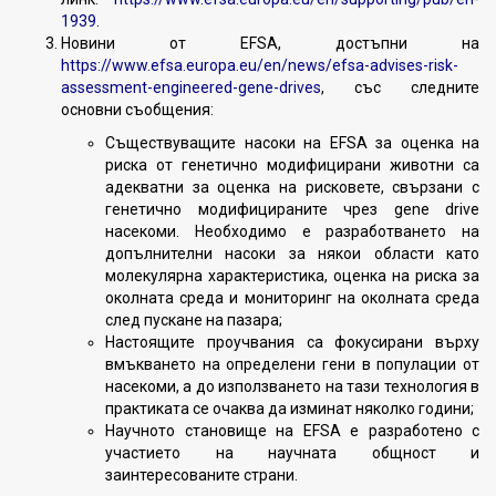
1939
.
Новини от EFSA, достъпни на
https://www.efsa.europa.eu/en/news/efsa-advises-risk-
assessment-engineered-gene-drives
, със следните
основни съобщения:
Съществуващите насоки на EFSA за оценка на
риска от генетично модифицирани животни са
адекватни за оценка на рисковете, свързани с
генетично модифицираните чрез gene drive
насекоми. Необходимо е разработването на
допълнителни насоки за някои области като
молекулярна характеристика, оценка на риска за
околната среда и мониторинг на околната среда
след пускане на пазара;
Настоящите проучвания са фокусирани върху
вмъкването на определени гени в популации от
насекоми, а до използването на тази технология в
практиката се очаква да изминат няколко години;
Научното становище на EFSA е разработено с
участието на научната общност и
заинтересованите страни.