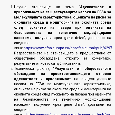
Научно становище на тема “
Адекватност и
приложимост на съществуващите насоки на EFSA за
молекулярната характеристика, оценката на риска за
околната среда и мониторинга на околната среда
след пускането на пазара при оценката на
безопасността на генетично модифицирани
насекоми, получени чрез gene drive”
, достъпно на
следния
линк:
https://www.efsa.europa.eu/en/efsajournal/pub/6297
.
Разработването на становището е предшествано от
обществено обсъждане, открито за коментари,
резултатите от което са публикувани в:
Технически доклад “
Резултати от общественото
обсъждане на проектостановището относно
адекватност и приложимост
на съществуващите
насоки на EFSA за молекулярната характеристика,
оценката на риска за околната среда и мониторинга на
околната среда след пускането на пазара при оценката
на безопасността на генетично модифицирани
насекоми, получени чрез gene drive”, достъпен на
следния
линк:
https://www.efsa.europa.eu/en/supporting/pub/en-