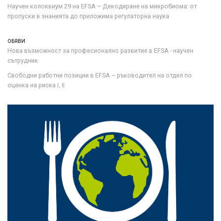
Научен колоквиум 29 на EFSA – Декодиране на микробиома: от
пропуски в знанията до приложима регулаторна наука
ОБЯВИ
Нова възможност за професионално развитие в EFSA - научен
сътрудник
Свободни работни позиции в EFSA – ръководител на отдел по
оценка на риска I, II