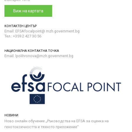
Виж на картата
КОНТАКТЕН ЦЕНТЪР
Email: EFSAfocalpoint@ mzh.government.bg
Тел.: +359 2 427 30 56
НАЦИОНАЛНА КОНТАКТНА ТОЧКА
Email: lpolihronova@mzh.government.bg
НОВИНИ
Ново онлайн обучение „Ръководства на ЕFSA за оценка на
генотоксичността и тяхното приложение“