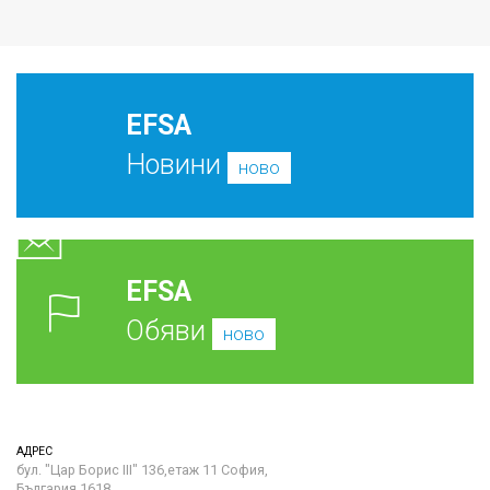
EFSA
Новини
ново
EFSA
Обяви
ново
АДРЕС
бул. "Цар Борис III" 136,етаж 11 София,
България 1618