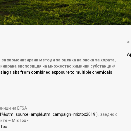
А
А
за хармонизирани методи за оценка на риска за хората,
бинирана експозиция на множество химични субстанции/
ing risks from combined exposure to multiple chemicals
аници на EFSA
5634?&utm_source=ampl&utm_campaign=mixtox2019
) , заедно с
ните –
MixTox -
xTox
.