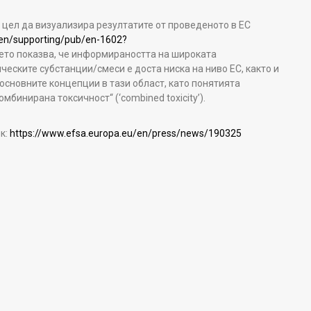
 цел да визуализира резултатите от проведеното в ЕС
/en/supporting/pub/en-1602?
оето показва, че информираността на широката
еските субстанции/смеси е доста ниска на ниво ЕС, както и
основните концепции в тази област, като понятията
мбинирана токсичност“ (‘combined toxicity’).
к:
https://www.efsa.europa.eu/en/press/news/190325