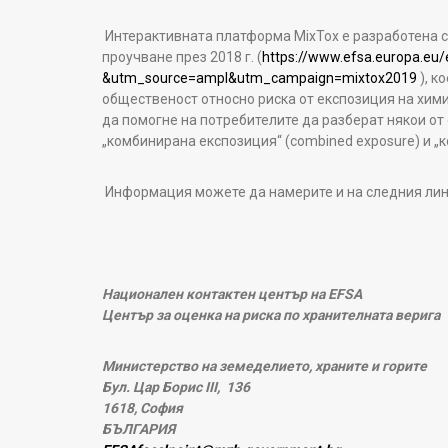
Интерактивната платформа MixTox е разработена с
проучване през 2018 г. (
https://www.efsa.europa.eu
&utm_source=ampl&utm_campaign=mixtox2019
), к
общественост относно риска от експозиция на химич
да помогне на потребителите да разберат някои от 
„комбинирана експозиция“ (combined exposure) и „ко
Информация можете да намерите и на следния лин
Национален контактен център на
EFSA
Център за оценка на риска по хранителната верига
Министерство на земеделието, храните и горите
Бул. Цар Борис
III
,
136
1618,
София
БЪЛГАРИЯ