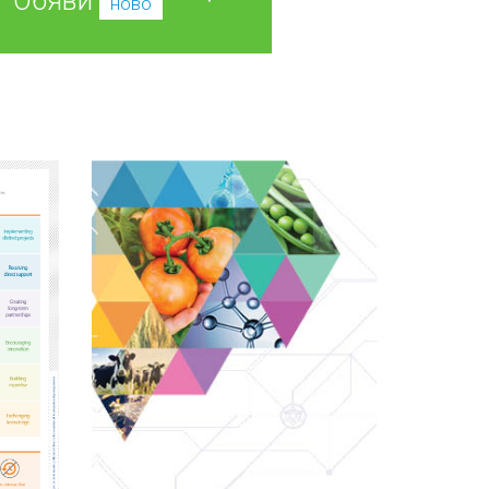
Обяви
ново