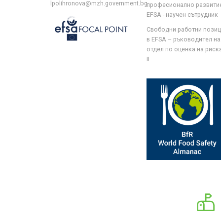
lpolihronova@mzh.government.bg
професионално развити
EFSA - научен сътрудник
Свободни работни пози
в EFSA – ръководител на
отдел по оценка на риска 
II