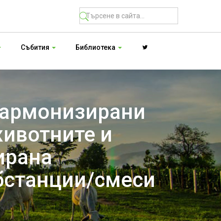
Събития
Библиотека
 хармонизирани
животните и
ирана
бстанции/смеси