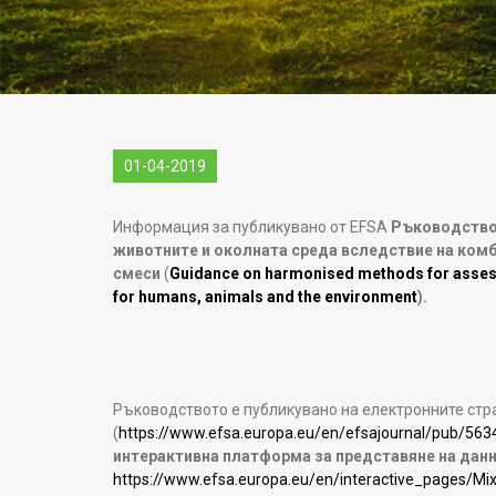
01-04-2019
Информация за публикувано от EFSA
Ръководство 
животните и околната среда вследствие на ком
смеси
(
Guidance on harmonised methods for assess
for humans, animals and the environment
).
Ръководството е публикувано на електронните стр
(
https://www.efsa.europa.eu/en/efsajournal/pub/
интерактивна платформа за представяне на дан
https://www.efsa.europa.eu/en/interactive_pages/Mi