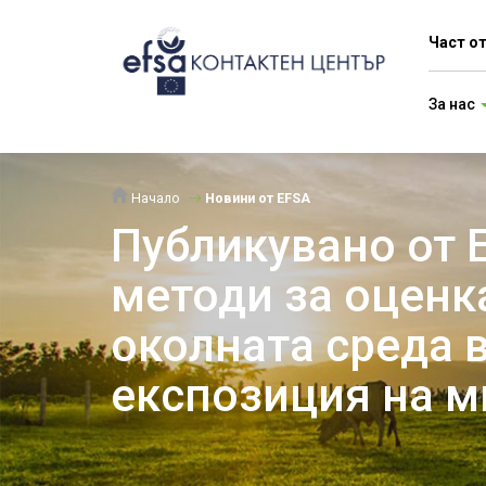
Част о
За нас
Начало
Новини от EFSA
Публикувано от 
методи за оценка
околната среда 
експозиция на 