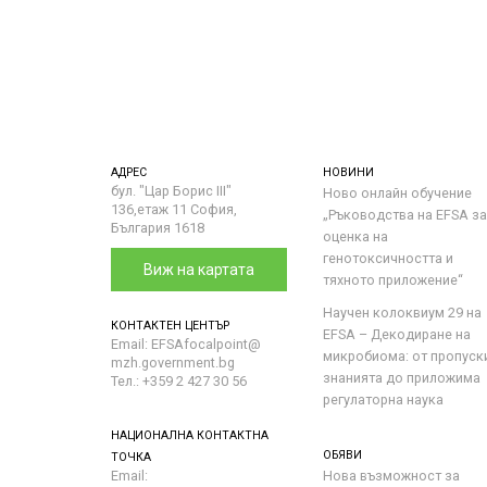
АДРЕС
НОВИНИ
бул. "Цар Борис III"
Ново онлайн обучение
136,етаж 11 София,
„Ръководства на ЕFSA за
България 1618
оценка на
генотоксичността и
Виж на картата
тяхното приложение“
Научен колоквиум 29 на
КОНТАКТЕН ЦЕНТЪР
EFSA – Декодиране на
Email: EFSAfocalpoint@
микробиома: от пропуск
mzh.government.bg
знанията до приложима
Тел.: +359 2 427 30 56
регулаторна наука
НАЦИОНАЛНА КОНТАКТНА
ОБЯВИ
ТОЧКА
Email:
Нова възможност за