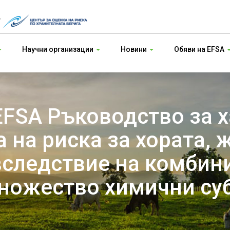
т
Научни организации
Новини
Обяви на EFSA
EFSA Ръководство за
 на риска за хората, 
вследствие на комбин
множество химични су