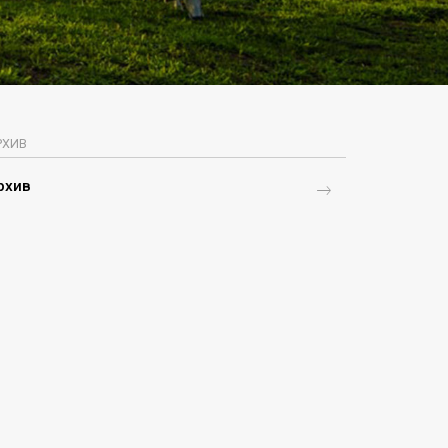
РХИВ
рхив