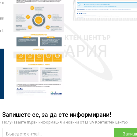
е в
ции
I,
Запишете се, за да сте информирани!
Получавайте първи информация и новини от EFSA Контактен център
Запиши