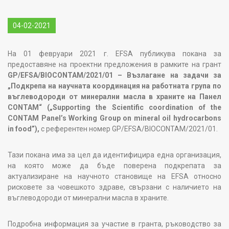
04-02-2021
На 01 февруари 2021 г. EFSA публикува покана за
предоставяне на проектни предложения в рамките на грант
GP/EFSA/BIOCONTAM/2021/01 – Възлагане на задачи за
„Подкрепа на научната координация на работната група по
въглеводороди от минерални масла в храните на Панел
CONTAM“ („Supporting the Scientific coordination of the
CONTAM Panel’s Working Group on mineral oil hydrocarbons
in food”),
с референтен номер GP/EFSA/BIOCONTAM/2021/01.
Тази покана има за цел да идентифицира една организация,
на която може да бъде поверена подкрепата за
актуализиране на научното становище на EFSA относно
рисковете за човешкото здраве, свързани с наличието на
въглеводороди от минерални масла в храните.
Подробна информация за участие в гранта, ръководство за