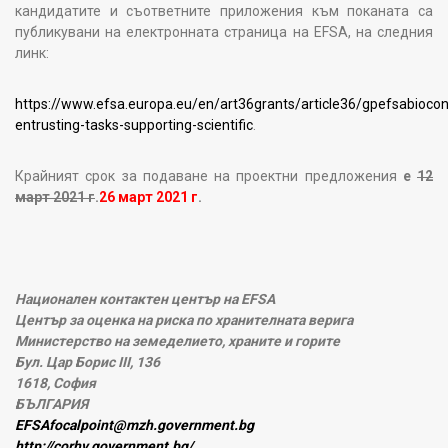
кандидатите и съответните приложения към поканата са
публикувани на електронната страница на EFSA, на следния
линк:
https://www.efsa.europa.eu/en/art36grants/article36/gpefsabioc
entrusting-tasks-supporting-scientific
.
Крайният срок за подаване на проектни предложения
е
12
март 2021 г
.
26 март 2021 г
.
Национален контактен център на EFSA
Център за оценка на риска по хранителната верига
Министерство на земеделието, храните и горите
Бул. Цар Борис III, 136
1618, София
БЪЛГАРИЯ
EFSAfocalpoint@mzh.government.bg
http://corhv.government.bg/