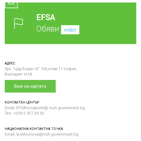
EFSA
Обяви
ново
АДРЕС
бул. "Цар Борис III" 136,етаж 11 София,
България 1618
Виж на картата
КОНТАКТЕН ЦЕНТЪР
Email: EFSAfocalpoint@ mzh.government.bg
Тел.: +359 2 427 30 56
НАЦИОНАЛНА КОНТАКТНА ТОЧКА
Email: lpolihronova@mzh.government.bg