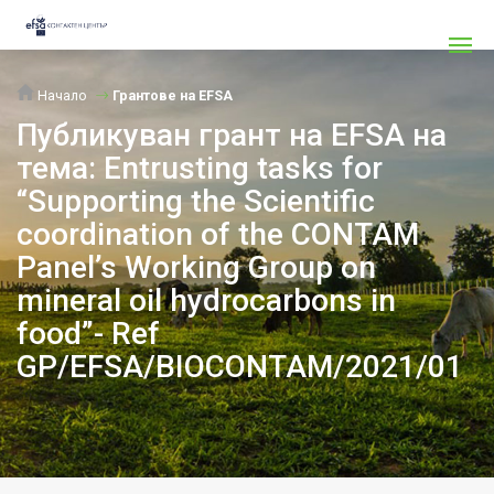
Начало
Грантове на EFSA
Публикуван грант на EFSA на
тема: Entrusting tasks for
“Supporting the Scientific
coordination of the CONTAM
Panel’s Working Group on
mineral oil hydrocarbons in
food”- Ref
GP/EFSA/BIOCONTAM/2021/01