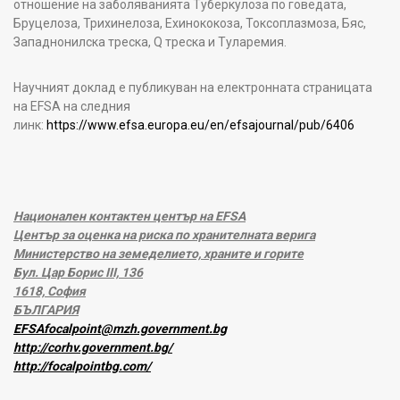
отношение на заболяванията Туберкулоза по говедата,
Бруцелоза, Трихинелоза, Ехинококоза, Токсоплазмоза, Бяс,
Западнонилска треска, Q треска и Туларемия.
Научният доклад е публикуван на електронната страницата
на EFSA на следния
линк:
https://www.efsa.europa.eu/en/efsajournal/pub/6406
Национален контактен център на EFSA
Център за оценка на риска по хранителната верига
Министерство на земеделието, храните и горите
Бул. Цар Борис III, 136
1618, София
БЪЛГАРИЯ
EFSAfocalpoint@mzh.government.bg
http://corhv.government.bg/
http://focalpointbg.com/