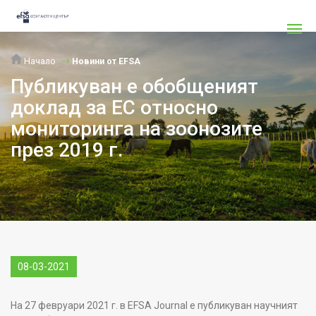
Начало
Новини от EFSA
Публикуван е обобщеният
доклад за ЕС относно
мониторинга на зоонозите
през 2019 г.
08-03-2021
На 27 февруари 2021 г. в EFSA Journal е публикуван научният