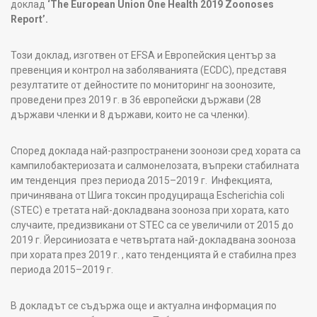
доклад
‘
The European Union One Health 2019 Zoonoses
Report
’
.
Този доклад, изготвен от EFSA и Европейския център за
превенция и контрол на заболяванията (ECDC), представя
резултатите от дейностите по мониторинг на зоонозите,
проведени през 2019 г. в 36 европейски държави (28
държави членки и 8 държави, които не са членки).
Според доклада най-разпространени зоонози сред хората са
кампилобактериозата и салмонелозата, въпреки стабилната
им тенденция през периода 2015–2019 г. Инфекцията,
причинявана от Шига токсин продуцираща Escherichia coli
(STEC) е третата най-докладвана зооноза при хората, като
случаите, предизвикани от STEC са се увеличили от 2015 до
2019 г. Йерсиниозата е четвъртата най-докладвана зооноза
при хората през 2019 г. , като тенденцията й е стабилна през
периода 2015–2019 г.
В докладът се съдържа още и актуална информация по