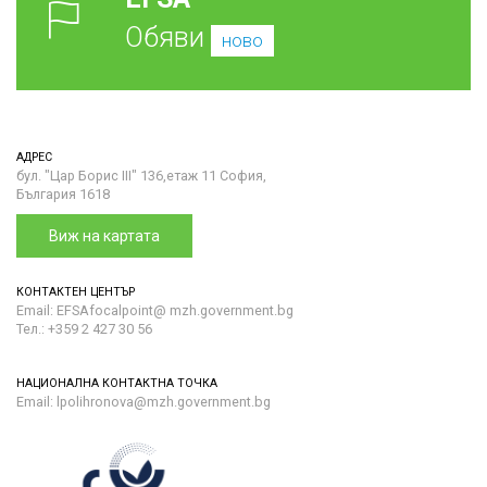
Обяви
ново
АДРЕС
бул. "Цар Борис III" 136,етаж 11 София,
България 1618
Виж на картата
КОНТАКТЕН ЦЕНТЪР
Email: EFSAfocalpoint@ mzh.government.bg
Тел.: +359 2 427 30 56
НАЦИОНАЛНА КОНТАКТНА ТОЧКА
Email: lpolihronova@mzh.government.bg