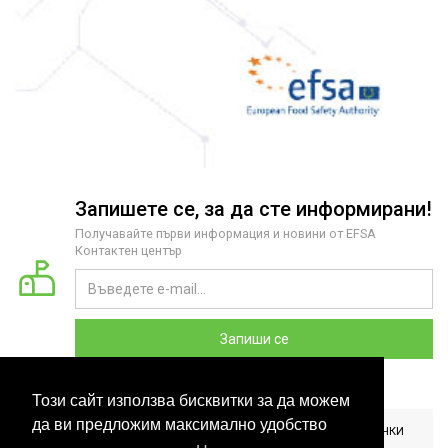
Запишете се, за да сте информирани!
Получавайте първи информация и новини от EFSA
Контактен център
Запиши се
Този сайт използва бисквитки за да можем
да ви предложим максимално удобство
2026 COPYRIGHT © EFSA КОНТАКТЕН ЦЕНТЪР БЪЛГАРИЯ. ВСИЧКИ
ПРАВА ЗАПАЗЕНИ. РАЗРАБОТЕНО ОТ
CLOUDBM
.