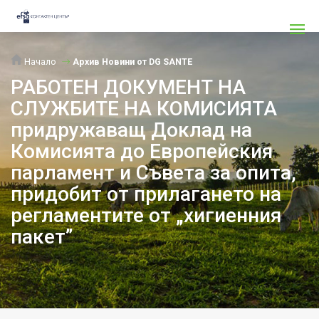
Начало
Архив Новини от DG SANTE
РАБОТЕН ДОКУМЕНТ НА
СЛУЖБИТЕ НА КОМИСИЯТА
придружаващ Доклад на
Комисията до Европейския
парламент и Съвета за опита,
придобит от прилагането на
регламентите от „хигиенния
пакет”