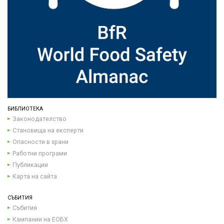
БИБЛИОТЕКА
Законодателство
Становища на експерти
Опасности в храни
Работни програми
Публикации
Карта на сайта
СЪБИТИЯ
Събития
Кампании на ЕОБХ