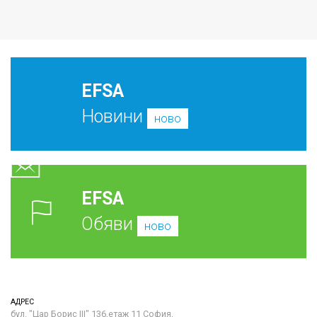
EFSA
Новини
ново
EFSA
Обяви
ново
АДРЕС
бул. "Цар Борис III" 136,етаж 11 София,