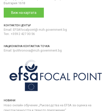
България 1618
Виж на картата
КОНТАКТЕН ЦЕНТЪР
Email: EFSAfocalpoint@ mzh.government.bg
Тел.: +359 2 427 30 56
НАЦИОНАЛНА КОНТАКТНА ТОЧКА
Email: lpolihronova@mzh.government.bg
НОВИНИ
Ново онлайн обучение „Ръководства на ЕFSA за оценка на
генотоксичността и тяхното приложение“