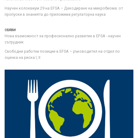
Научен колоквиум 29 на EFSA – Декодиране на микробиома: от
пропуски в знанията до приложима регулаторна наука
ОБЯВИ
Нова възможност за професионално развитие в EFSA - научен
сътрудник
Свободни работни позиции в EFSA – ръководител на отдел по
оценка на риска I, II