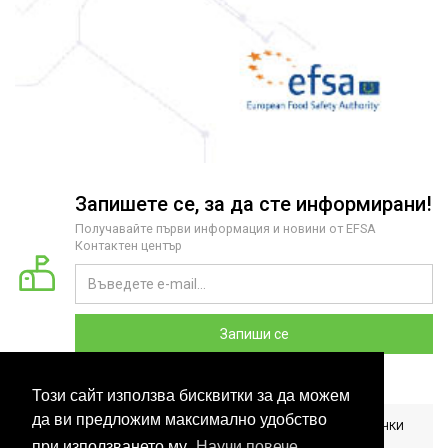
Запишете се, за да сте информирани!
Получавайте първи информация и новини от EFSA
Контактен център
Запиши се
Този сайт използва бисквитки за да можем
да ви предложим максимално удобство
2026 COPYRIGHT © EFSA КОНТАКТЕН ЦЕНТЪР БЪЛГАРИЯ. ВСИЧКИ
ПРАВА ЗАПАЗЕНИ. РАЗРАБОТЕНО ОТ
CLOUDBM
.
при използването му.
Научи повече