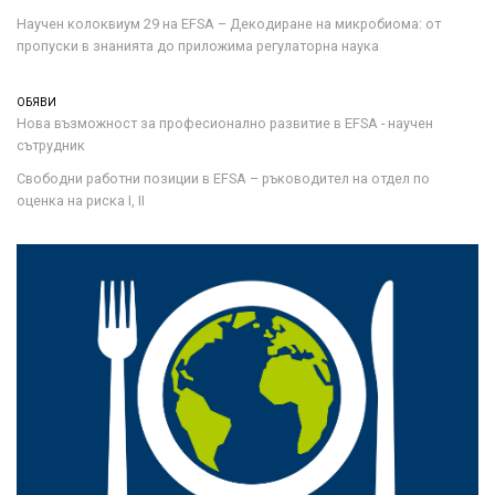
Научен колоквиум 29 на EFSA – Декодиране на микробиома: от
пропуски в знанията до приложима регулаторна наука
ОБЯВИ
Нова възможност за професионално развитие в EFSA - научен
сътрудник
Свободни работни позиции в EFSA – ръководител на отдел по
оценка на риска I, II