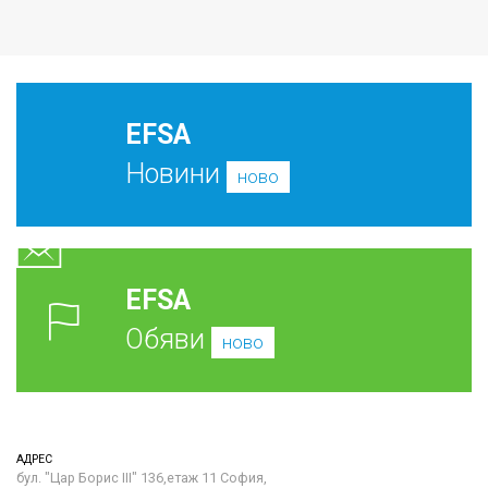
EFSA
Новини
ново
EFSA
Обяви
ново
АДРЕС
бул. "Цар Борис III" 136,етаж 11 София,