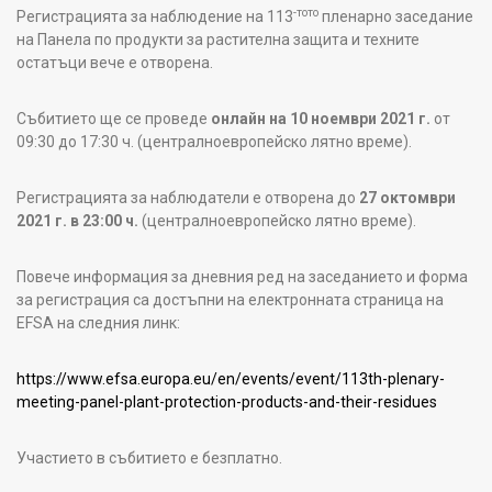
-тото
Регистрацията за наблюдение на 113
пленарно заседание
на Панела по продукти за растителна защита и техните
остатъци вече е отворена.
Събитието ще се проведе
онлайн на 10 ноември 2021 г.
от
09:30 до 17:30 ч. (централноевропейско лятно време).
Регистрацията за наблюдатели е отворена до
27 октомври
2021 г. в 23:00 ч.
(централноевропейско лятно време).
Повече информация за дневния ред на заседанието и форма
за регистрация са достъпни на електронната страница на
ЕFSA на следния линк:
https://www.efsa.europa.eu/en/events/event/113th-plenary-
meeting-panel-plant-protection-products-and-their-residues
Участието в събитието е безплатно.