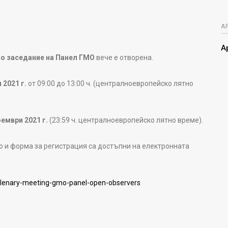
А
А
о заседание на Панел ГМО
вече е отворена.
 2021 г.
от 09:00 до 13:00 ч. (централноевропейско лятно
оември 2021 г.
(23:59 ч. централноевропейско лятно време).
 и форма за регистрация са достъпни на електронната
plenary-meeting-gmo-panel-open-observers