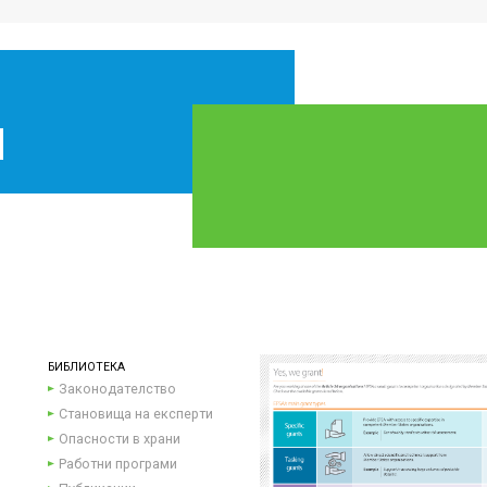
БИБЛИОТЕКА
Законодателство
Становища на експерти
Опасности в храни
Работни програми