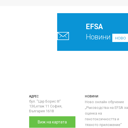
EFSA
Новини
ново
АДРЕС
НОВИНИ
бул. "Цар Борис III"
Ново онлайн обучение
136,етаж 11 София,
„Ръководства на ЕFSA за
България 1618
оценка на
генотоксичността и
Виж на картата
тяхното приложение“