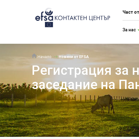
Част о
За нас
Начало
Новини от EFSA
Регистрация за 
заседание на Па