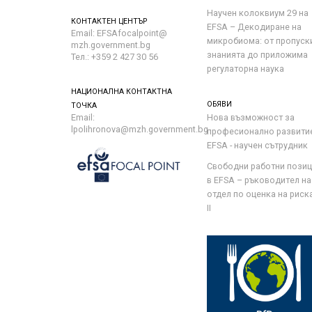
Научен колоквиум 29 на
КОНТАКТЕН ЦЕНТЪР
EFSA – Декодиране на
Email: EFSAfocalpoint@
микробиома: от пропуск
mzh.government.bg
знанията до приложима
Тел.: +359 2 427 30 56
регулаторна наука
НАЦИОНАЛНА КОНТАКТНА
ОБЯВИ
ТОЧКА
Email:
Нова възможност за
lpolihronova@mzh.government.bg
професионално развити
EFSA - научен сътрудник
Свободни работни пози
в EFSA – ръководител на
отдел по оценка на риска 
II