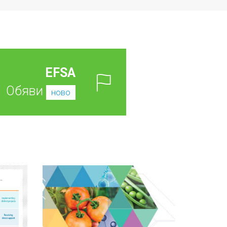
EFSA
Обяви
ново