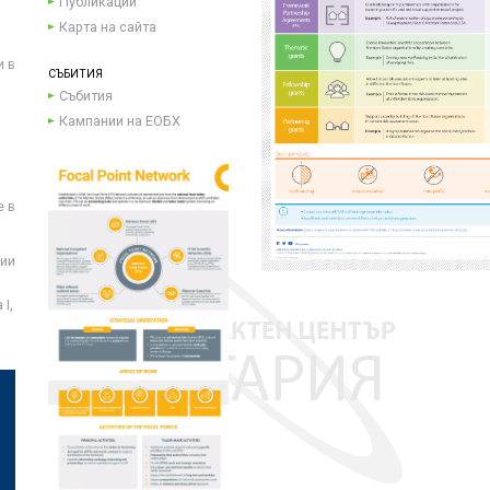
Публикации
Карта на сайта
и в
СЪБИТИЯ
Събития
Кампании на ЕОБХ
е в
ции
I,