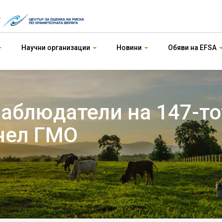
т
Научни организации
Новини
Обяви на EFSA
наблюдатели на 147-т
нел ГМО