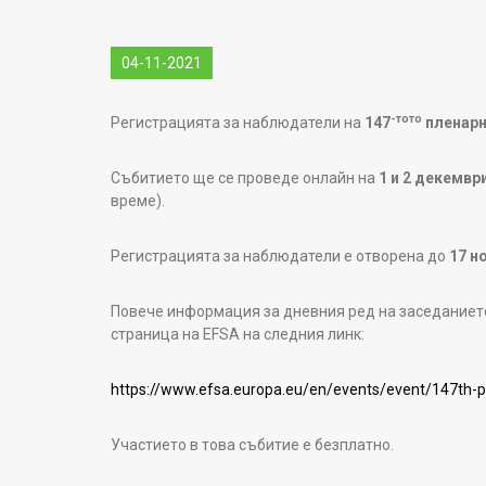
04-11-2021
-тото
Регистрацията за наблюдатели на
147
пленарн
Събитието ще се проведе онлайн на
1 и 2 декември
време).
Регистрацията за наблюдатели е отворена до
17 н
Повече информация за дневния ред на заседанието
страница на ЕFSA на следния линк:
https://www.efsa.europa.eu/en/events/event/147th-
Участието в това събитие е безплатно.