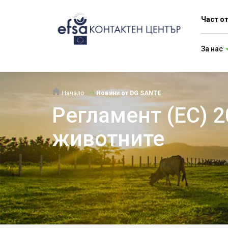
Част о
За нас
Начало
Новини от DG SANTE
Регламент (ЕС) 
животните