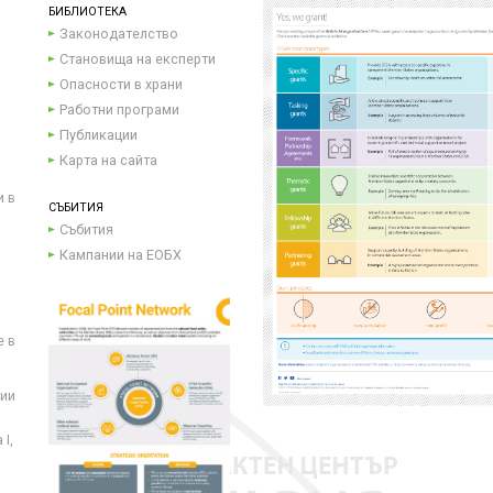
БИБЛИОТЕКА
Законодателство
Становища на експерти
Опасности в храни
Работни програми
Публикации
Карта на сайта
и в
СЪБИТИЯ
Събития
Кампании на ЕОБХ
е в
ции
I,