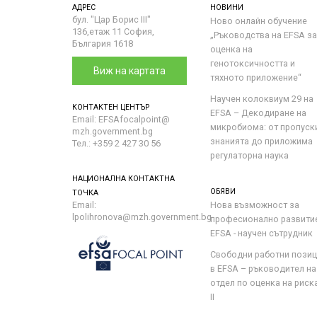
АДРЕС
НОВИНИ
бул. "Цар Борис III"
Ново онлайн обучение
136,етаж 11 София,
„Ръководства на ЕFSA за
България 1618
оценка на
генотоксичността и
Виж на картата
тяхното приложение“
Научен колоквиум 29 на
КОНТАКТЕН ЦЕНТЪР
EFSA – Декодиране на
Email: EFSAfocalpoint@
микробиома: от пропуск
mzh.government.bg
знанията до приложима
Тел.: +359 2 427 30 56
регулаторна наука
НАЦИОНАЛНА КОНТАКТНА
ОБЯВИ
ТОЧКА
Email:
Нова възможност за
lpolihronova@mzh.government.bg
професионално развити
EFSA - научен сътрудник
Свободни работни пози
в EFSA – ръководител на
отдел по оценка на риска 
II