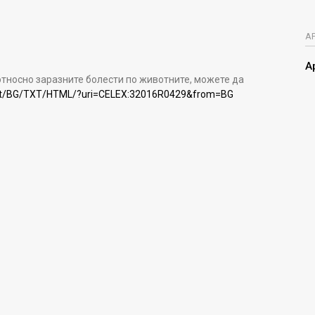
А
А
тносно заразните болести по животните, можете да
ntent/BG/TXT/HTML/?uri=CELEX:32016R0429&from=BG