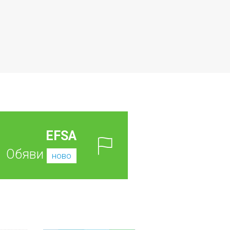
EFSA
Обяви
ново