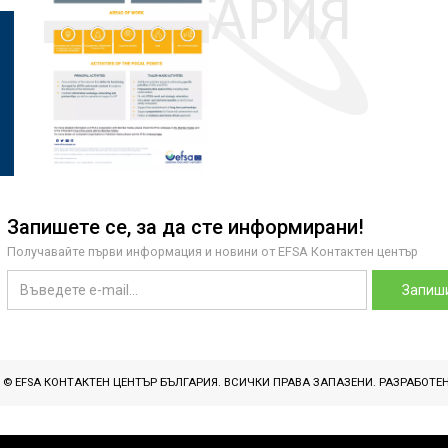
Запишете се, за да сте информирани!
Получавайте първи информация и новини от EFSA Контактен център
Запиши
T © EFSA КОНТАКТЕН ЦЕНТЪР БЪЛГАРИЯ. ВСИЧКИ ПРАВА ЗАПАЗЕНИ. РАЗРАБОТЕ