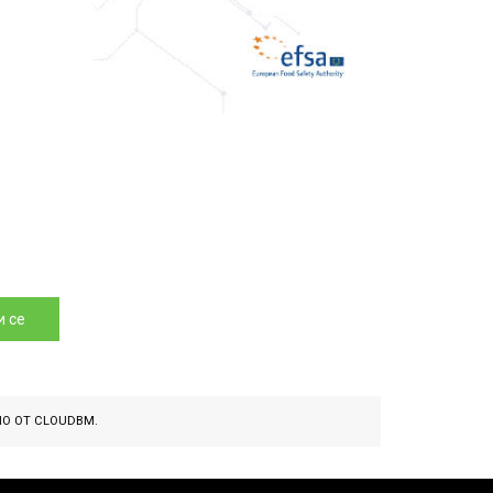
 се
НО ОТ
CLOUDBM
.