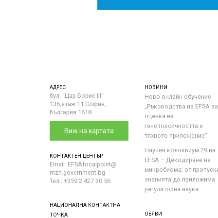
АДРЕС
НОВИНИ
бул. "Цар Борис III"
Ново онлайн обучение
136,етаж 11 София,
„Ръководства на ЕFSA за
България 1618
оценка на
генотоксичността и
Виж на картата
тяхното приложение“
Научен колоквиум 29 на
КОНТАКТЕН ЦЕНТЪР
EFSA – Декодиране на
Email: EFSAfocalpoint@
микробиома: от пропуск
mzh.government.bg
знанията до приложима
Тел.: +359 2 427 30 56
регулаторна наука
НАЦИОНАЛНА КОНТАКТНА
ОБЯВИ
ТОЧКА