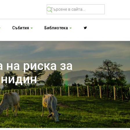
Събития
Библиотека
 на риска за
анидин