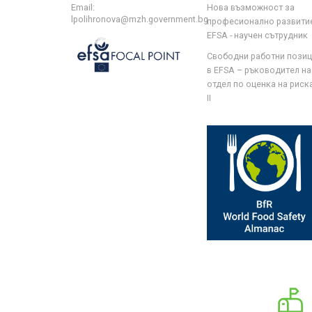
Email:
Нова възможност за
lpolihronova@mzh.government.bg
професионално развити
EFSA - научен сътрудник
Свободни работни пози
в EFSA – ръководител на
отдел по оценка на риска 
II