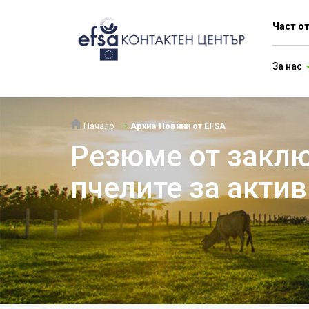
Част о
За нас
Начало
Архив Новини от EFSA
Резюме от заклю
пчелите за акти