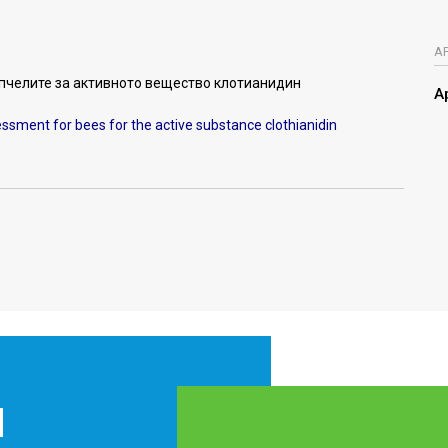
А
 пчелите за активното вещество клотианидин
А
essment for bees for the active substance clothianidin