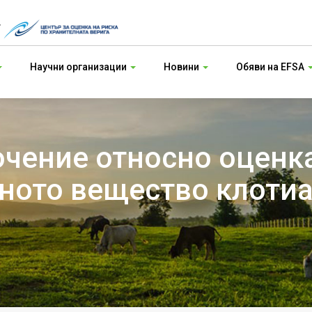
т
Научни организации
Новини
Обяви на EFSA
чение относно оценка
вното вещество клоти