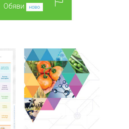
Обяви
ново