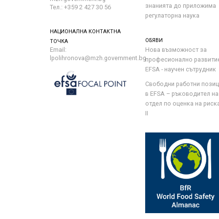
знанията до приложима
Тел.: +359 2 427 30 56
регулаторна наука
НАЦИОНАЛНА КОНТАКТНА
ОБЯВИ
ТОЧКА
Email:
Нова възможност за
lpolihronova@mzh.government.bg
професионално развити
EFSA - научен сътрудник
Свободни работни пози
в EFSA – ръководител на
отдел по оценка на риска 
II