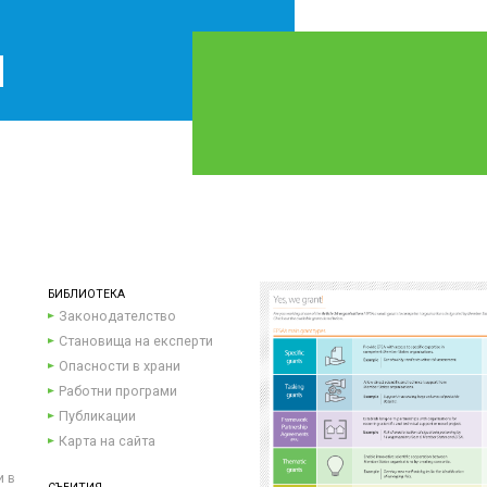
БИБЛИОТЕКА
Законодателство
Становища на експерти
Опасности в храни
Работни програми
Публикации
Карта на сайта
и в