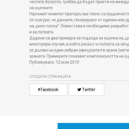
честите болести, трябва да бъдат приети на между
на оценките.
Научният комитет препоръчва тясно сътрудничест
се осигури, че данните, генерирано от единия или 
на „риск-полза”. Освен това е необходимо разрабо
и за ползата.
Дадени са два примера за подхода за оценка на „ц
илюстрира случая, в който рискът и ползата са свъ
се дължи на един избран замърсител в храни (мети
храната. Примерите показват комплексността на оц
Публикувано: 12 юли 2010
СПОДЕЛИ СТРАНИЦАТА
Facebook
Twitter