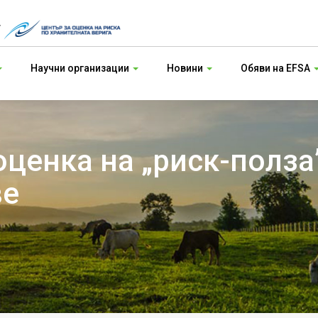
т
Научни организации
Новини
Обяви на EFSA
ценка на „риск-полза”
ве