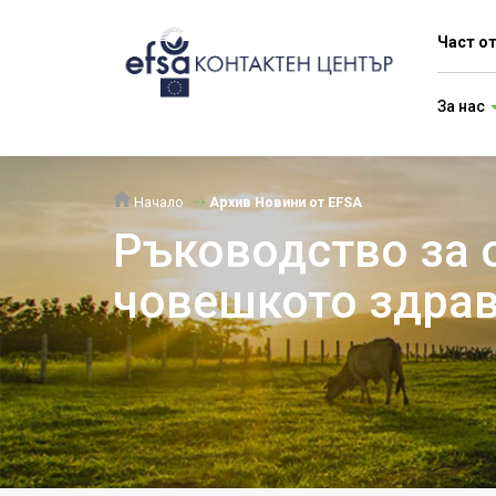
Част о
За нас
Начало
Архив Новини от EFSA
Ръководство за о
човешкото здра