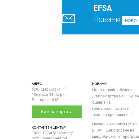
EFSA
Новини
ново
АДРЕС
НОВИНИ
бул. "Цар Борис III"
Ново онлайн обучение
136,етаж 11 София,
„Ръководства на ЕFSA за
България 1618
оценка на
генотоксичността и
Виж на картата
тяхното приложение“
Научен колоквиум 29 на
КОНТАКТЕН ЦЕНТЪР
EFSA – Декодиране на
Email: EFSAfocalpoint@
микробиома: от пропуск
mzh.government.bg