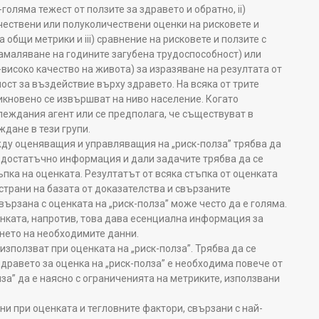
оляма тежест от ползите за здравето и обратно, ii)
ествени или полуколичествени оценки на рисковете и
 общи метрики и iii) сравнение на рисковете и ползите с
амаляване на годините загубена трудоспособност) или
високо качество на живота) за изразяване на резултата от
ост за въздействие върху здравето. На всяка от трите
икновено се извършват на ниво население. Когато
леждания агент или се предполага, че съществуват в
дане в тези групи.
жду оценяващия и управляващия на „риск-полза” трябва да
а достатъчно информация и дали задачите трябва да се
пка на оценката. Резултатът от всяка стъпка от оценката
страни на базата от доказателства и свързаните
вързана с оценката на „риск-полза” може често да е голяма.
енката, напротив, това дава есенциална информация за
нето на необходимите данни.
 използват при оценката на „риск-полза”. Трябва да се
здравето за оценка на „риск-полза” е необходима повече от
за” да е наясно с ограниченията на метриките, използвани
и при оценката и тегловните фактори, свързани с най-