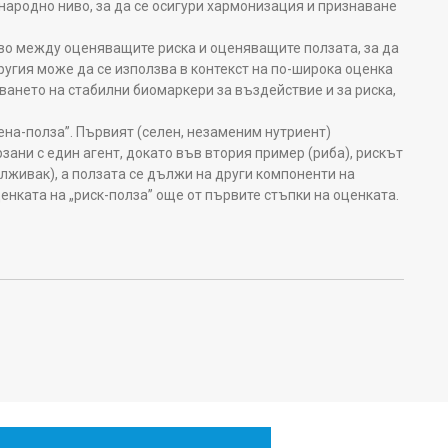
народно ниво, за да се осигури хармонизация и признаване
во между оценяващите риска и оценяващите ползата, за да
другия може да се използва в контекст на по-широка оценка
тването на стабилни биомаркери за въздействие и за риска,
ена-полза”. Първият (селен, незаменим нутриент)
рзани с един агент, докато във втория пример (риба), рискът
лживак), а ползата се дължи на други компоненти на
енката на „риск-полза” още от първите стъпки на оценката.