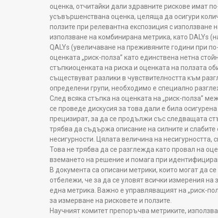
оценка, отчитайки дали здравните рискове имат по-г
усъвършенствана оценка, целяща да осигури колич
ползите при релевантна експозиция с използване на
използване на комбинирана метрика, като DALYs (н
QALYs (увеличаване на преживяните години при по-
оценката „риск-полза” като единствена нетна стойн
стъпкиоценката на риска и оценката на ползата об
съществуват разлики в чувствителността към разг
определени групи, необходимо е специално разглеж
След всяка стъпка на оценката на „риск-полза” ме
се проведе дискусия за това дали е била осигурен
прецизират, за да се продължи със следващата стъ
трябва да съдържа описание на силните и слабите 
несигурности. Цялата величина на несигурността, с
Това не трябва да се разглежда като провал на оц
вземането на решение и помага при идентифицира
В документа са описани метрики, които могат да се
отбележи, че за да се уловят всички измерения на 
една метрика. Важно е управляващият на „риск-пол
за измерване на рисковете и ползите.
Научният комитет препоръчва метриките, използван