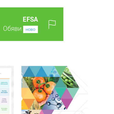
EFSA
Обяви
ново