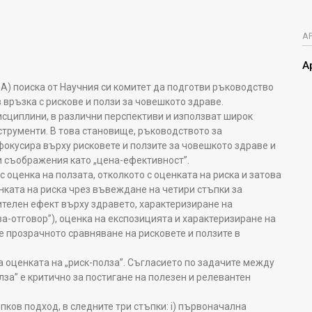
А
А
SA) поиска от Научния си комитет да подготви ръководство
 връзка с рискове и ползи за човешкото здраве.
исциплини, в различни перспективи и използват широк
струменти. В това становище, ръководството за
 фокусира върху рисковете и ползите за човешкото здраве и
и съображения като „цена-ефективност”.
с оценка на ползата, отколкото с оценката на риска и затова
нката на риска чрез въвеждане на четири стъпки за
ителен ефект върху здравето, характеризиране на
а-отговор”), оценка на експозицията и характеризиране на
 прозрачното сравняване на рисковете и ползите в
оценката на „риск-полза”. Съгласието по задачите между
за” е критично за постигане на полезен и релевантен
ков подход, в следните три стъпки: i) първоначална