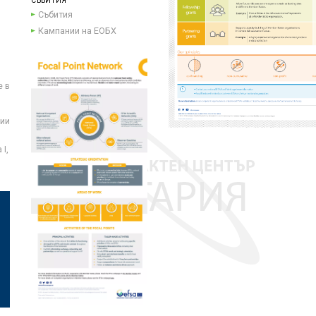
СЪБИТИЯ
Събития
Кампании на ЕОБХ
е в
ции
I,