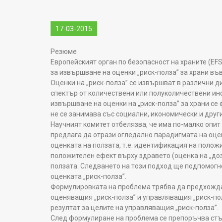
17-03-2015
Резюме
Европейският орган по безопасност на храните (EF
за извършване на оценки „риск-полза” за храни във
Оценки на „риск-полза” се извършват в различни д
спектър от количествени или полуколичествени ин
извършване на оценки на „риск-полза” за храни се
не се занимава със социални, икономически и друг
Научният комитет отбелязва, че има по-малко опит 
предлага да отрази огледално парадигмата на оце
оценката на ползата, т.е. идентификация на полож
положителен ефект върху здравето (оценка на „доз
ползата. Следването на този подход ще подпомогне
оценката „риск-полза”.
Формулировката на проблема трябва да предхожда 
оценяващия „риск-полза” и управляващия „риск-пол
резултат за целите на управляващия „риск-полза”.
След формулиране на проблема се препоръчва стъп