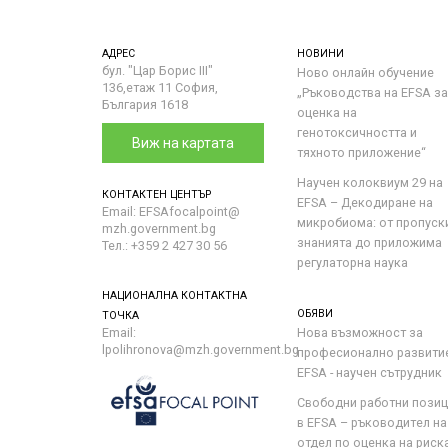
АДРЕС
НОВИНИ
бул. "Цар Борис III"
Ново онлайн обучение
136,етаж 11 София,
„Ръководства на ЕFSA за
България 1618
оценка на
генотоксичността и
Виж на картата
тяхното приложение“
Научен колоквиум 29 на
КОНТАКТЕН ЦЕНТЪР
EFSA – Декодиране на
Email: EFSAfocalpoint@
микробиома: от пропуск
mzh.government.bg
знанията до приложима
Тел.: +359 2 427 30 56
регулаторна наука
НАЦИОНАЛНА КОНТАКТНА
ОБЯВИ
ТОЧКА
Email:
Нова възможност за
lpolihronova@mzh.government.bg
професионално развити
EFSA - научен сътрудник
Свободни работни пози
в EFSA – ръководител на
отдел по оценка на риска 