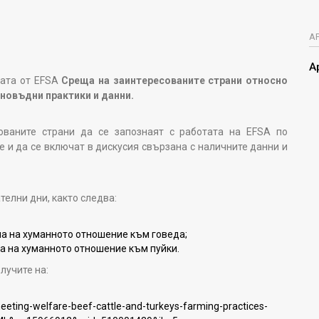
А
А
ната от EFSA
Среща на заинтересованите страни относно
новъдни практики и данни.
ваните страни да се запознаят с работата на EFSA по
и да се включат в дискусия свързана с наличните данни и
елни дни, както следва:
тена на хуманното отношение към говеда;
тена на хуманното отношение към пуйки.
лучите на:
eting-welfare-beef-cattle-and-turkeys-farming-practices-