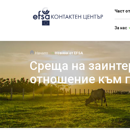
Част о
За нас
Начало
Новини от EFSA
Среща на заинте
отношение към г