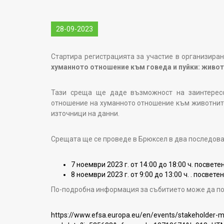
28-09-2023
Стартира регистрацията за участие в организира
хуманното отношение към говеда и пуйки: живот
Тази среща ще даде възможност на заинтересо
отношение на хуманното отношение към животните 
източници на данни.
Срещата ще се проведе в Брюксел в два последоват
7 ноември 2023 г. от 14:00 до 18:00 ч. посве
8 ноември 2023 г. от 9:00 до 13:00 ч. . посве
По-подробна информация за събитието може да по
https://www.efsa.europa.eu/en/events/stakeholder-me