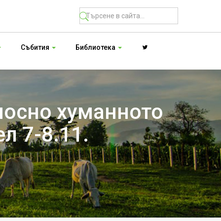
Събития
Библиотека
носно хуманното
л 7-8.11.