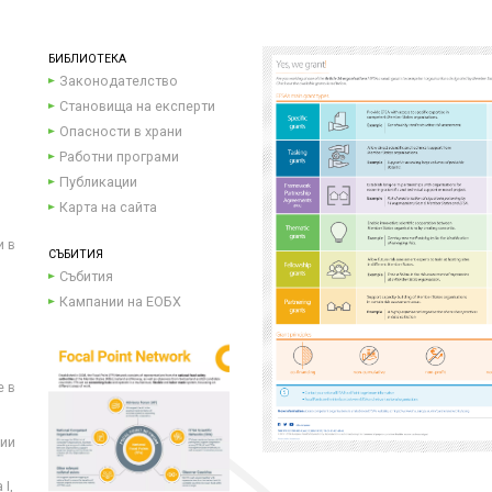
БИБЛИОТЕКА
Законодателство
Становища на експерти
Опасности в храни
Работни програми
Публикации
Карта на сайта
и в
СЪБИТИЯ
Събития
Кампании на ЕОБХ
е в
ции
I,