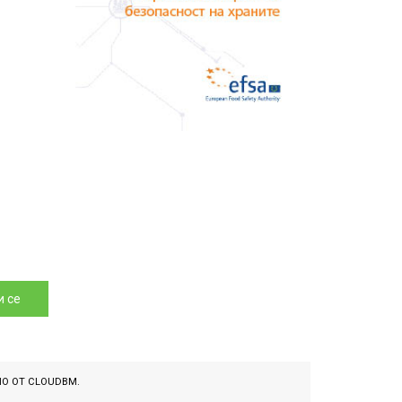
 се
НО ОТ
CLOUDBM
.