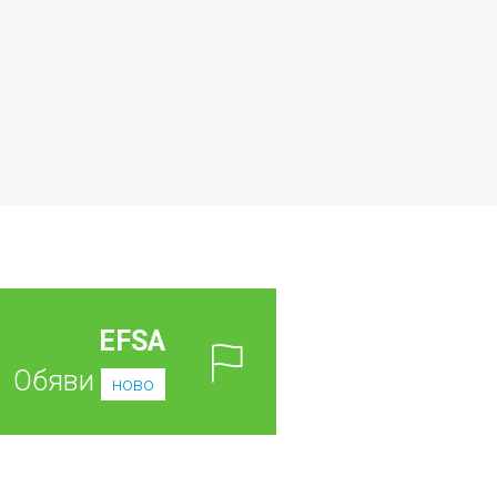
EFSA
Обяви
ново