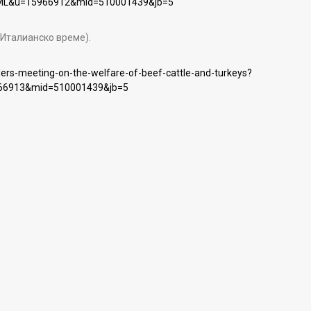
ML&u=15966912&mid=510001439&jb=5
. Италианско време).
ders-meeting-on-the-welfare-of-beef-cattle-and-turkeys?
66913&mid=510001439&jb=5