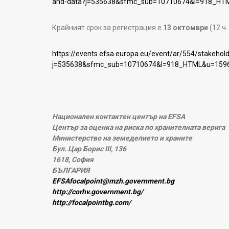
and-data?j=535638&sfmc_sub=10710674&l=918_HT
Крайният срок за регистрация е
13 октомври
(12 ч
https://events.efsa.europa.eu/event/ar/554/stakehol
j=535638&sfmc_sub=10710674&l=918_HTML&u=159
Национален контактен център на EFSA
Център за оценка на риска по хранителната верига
Министерство на земеделието и храните
Бул. Цар Борис III, 136
1618, София
БЪЛГАРИЯ
EFSAfocalpoint@mzh.government.bg
http://corhv.government.bg/
http://focalpointbg.com/