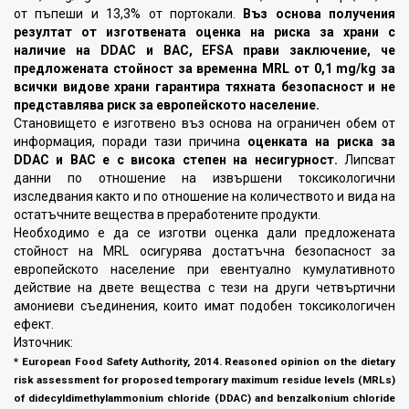
от пъпеши и 13,3% от портокали.
Въз основа получения
резултат от изготвената оценка на риска за храни с
наличие на DDAC и BAC, EFSA прави заключение, че
предложената стойност за временна MRL от 0,1 mg/kg за
всички видове храни гарантира тяхната безопасност и не
представлява риск за европейското население.
Становището е изготвено въз основа на ограничен обем от
информация, поради тази причина
оценката на риска за
DDAC и BAC е с висока степен на несигурност.
Липсват
данни по отношение на извършени токсикологични
изследвания както и по отношение на количеството и вида на
остатъчните вещества в преработените продукти.
Необходимо е да се изготви оценка дали предложената
стойност на MRL осигурява достатъчна безопасност за
европейското населениe при евентуално кумулативното
действие на двете вещества с тези на други четвъртични
амониеви съединения, които имат подобен токсикологичен
ефект.
Източник:
* European Food Safety Authority, 2014. Reasoned opinion on the dietary
risk assessment for proposed temporary maximum residue levels (MRLs)
of didecyldimethylammonium chloride (DDAC) and benzalkonium chloride