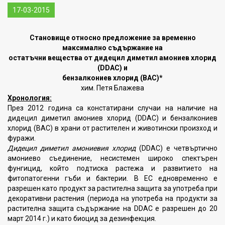
17-03-2015
Становище относно предложение за временно
максимално съдържание на
остатъчни вещества от дидецил диметил амониев хлорид
(DDAC) и
бензалкониев хлорид (BAC)*
хим. Петя Блажева
Хронология:
През 2012 година са констатирани случаи на наличие на
дидецил диметил амониев хлорид (DDAC) и бензалкониев
хлорид (BAC) в храни от растителен и животински произход и
фуражи.
Дидецил диметил амониевия хлорид
(DDAC) е четвъртично
амониево съединение, несистемен широко спектърен
фунгицид, който подтиска растежа и развитието на
фитопатогенни гъби и бактерии. В ЕС едновременно е
разрешен като продукт за растителна защита за употреба при
декоративни растения (периода на употреба на продукти за
растителна защита съдържание на DDAC е разрешен до 20
март 2014 г.) и като биоцид за дезинфекция.