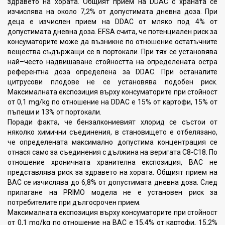
здравето на хората. Общият прием на DDAC с храната се
изчислява на около 7,2% от допустимата дневна доза. При
деца е изчислен прием на DDAC от мляко под 4% от
допустимата дневна доза. EFSA счита, че потенциален риск за
консуматорите може да възникне по отношение остатъчните
вещества съдържащи се в портокали. При тях се установява
най–често надвишаване стойността на определената остра
референтна доза определена за DDAC. При останалите
цитрусови плодове не се установява подобен риск.
Максималната експозиция върху консуматорите при стойност
от 0,1 mg/kg по отношение на DDAC е 15% от картофи, 15% от
пъпеши и 13% от портокали.
Поради факта, че бензалкониевият хлорид се състои от
няколко химични съединения, в становището е отбелязано,
че определената максимално допустима концентрация се
отнася само за съединения с дължина на веригата С8-С18. По
отношение хроничната хранителна експозиция, BAC не
представлява риск за здравето на хората. Общият прием на
BAC се изчислява до 6,8% от допустимата дневна доза. След
прилагане на PRIMO модела не е установен риск за
потребителите при дългосрочен прием.
Максималната експозиция върху консуматорите при стойност
от 0,1 mg/kg по отношение на BAC е 15,4% от картофи, 15,2%