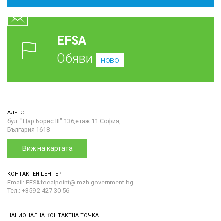
EFSA
Обяви
ново
АДРЕС
бул. "Цар Борис III" 136,етаж 11 София,
България 1618
Виж на картата
КОНТАКТЕН ЦЕНТЪР
Email: EFSAfocalpoint@ mzh.government.bg
Тел.: +359 2 427 30 56
НАЦИОНАЛНА КОНТАКТНА ТОЧКА