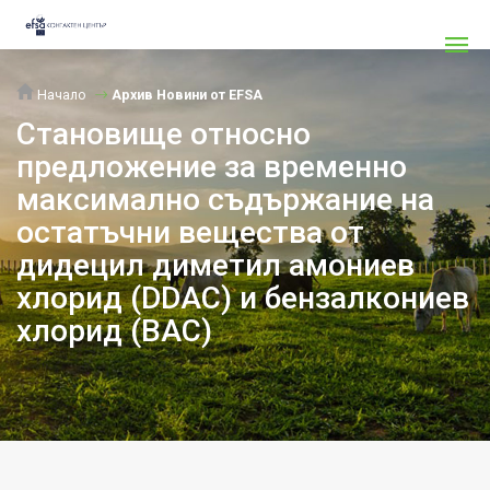
Начало
Архив Новини от EFSA
Становище относно
предложение за временно
максимално съдържание на
остатъчни вещества от
дидецил диметил амониев
хлорид (DDAC) и бензалкониев
хлорид (BAC)