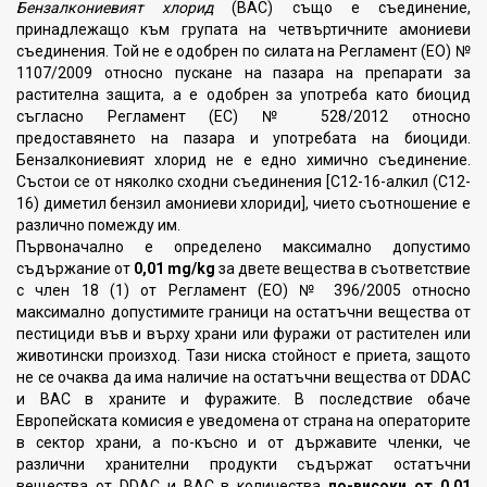
Бензалкониевият хлорид
(BAC) също е съединение,
принадлежащо към групата на четвъртичните амониеви
съединения. Той не е одобрен по силата на Регламент (ЕО) №
1107/2009 относно пускане на пазара на препарати за
растителна защита, а е одобрен за употреба като биоцид
съгласно Регламент (ЕС) № 528/2012 относно
предоставянето на пазара и употребата на биоциди.
Бензалкониевият хлорид не е едно химично съединение.
Състои се от няколко сходни съединения [С12-16-алкил (С12-
16) диметил бензил амониеви хлориди], чието съотношение е
различно помежду им.
Първоначално е определено максимално допустимо
съдържание от
0,01 mg/kg
за двете вещества в съответствие
с член 18 (1) от Регламент (ЕО) № 396/2005 относно
максимално допустимите граници на остатъчни вещества от
пестициди във и върху храни или фуражи от растителен или
животински произход. Тази ниска стойност е приета, защото
не се очаква да има наличие на остатъчни вещества от DDAC
и BAC в храните и фуражите. В последствие обаче
Европейската комисия е уведомена от страна на операторите
в сектор храни, а по-късно и от държавите членки, че
различни хранителни продукти съдържат остатъчни
вещества от DDAC и BAC в количества
по-високи от
0,01