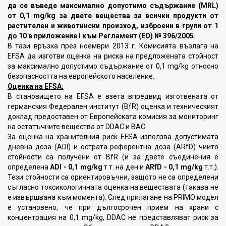
да се въведе максимално допустимо съдържание (MRL)
от 0,1 mg/kg за двете вещества за всички продукти от
растителен и животински произход, изброени в групи от 1
до 10 в приложение I към Регламент (ЕО) № 396/2005.
В тази връзка през ноември 2013 г. Комисията възлага на
EFSA да изготви оценка на риска на предложената стойност
за максимално допустимо съдържание от 0,1 mg/kg относно
безопасността на европейското население.
Оценка на EFSA:
В становището на EFSA е взета впредвид изготвената от
германския Федерален институт (BfR) оценка и техническият
доклад предоставен от Европейската комисия за мониторинг
на остатъчните вещества от DDAC и BAC.
За оценка на хранителния риск EFSA използва допустимата
дневна доза (ADI) и острата референтна доза (ARfD) чиито
стойности са получени от BfR (и за двете съединения е
определена
ADI - 0,1 mg/kg
т.т. на ден и
ARfD - 0,1 mg/kg
т.т.).
Тези стойности са ориентировъчни, защото не са определени
съгласно токсикологичната оценка на веществата (такава не
е извършвана към момента). След прилагане на PRIMO модел
е установено, че при дългосрочен прием на храни с
концентрация на 0,1 mg/kg, DDAC не представляват риск за