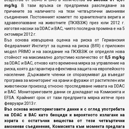
mg/kg
. В тази връзка се предприема разследване за
причините за наличието на тези четвъртични амониеви
съединения. Постоянният комитет по хранителната верига и
здравеопазване на животните (ПКХВЗЖ) през юли 2012 г.
изготвя насоки за DDAC и BAC, чиято последна промяна е на 5
октомври 2012 г.
Въз основа извършена оценка на риска от Германския
Федералният Институт за оценка на риска (BfR) с приложен
модел PRIMO и на заседание на ПКХВЗЖ се определя нова
стойност на максимално допустимо количество от
0,5 mg/kg
за DDAC и BAC, отново като временна мярка за управление на
риска, която да гарантира ефективна защита на европейското
население. Държавите членки се споразумяват да въведат
програма за мониторинг на храни и фуражи от растителен или
животински произход относно проследяване нивата на DDAC
и BAC. Мониторинговите данни се докладват на Комисията и
EFSA. Крайният срок от тази предприета мярка изтече през
февруари 2013 г.
Въз основа мониторинговите данни и с оглед употребата
на DDAC и BAC като биоциди и вероятното излагане на
хората с остатъчни вещества от тези четвъртични
амониеви съединения, Комисията към момента предлага