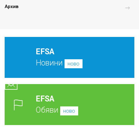
Архив
EFSA
Новини
ново
EFSA
Обяви
ново