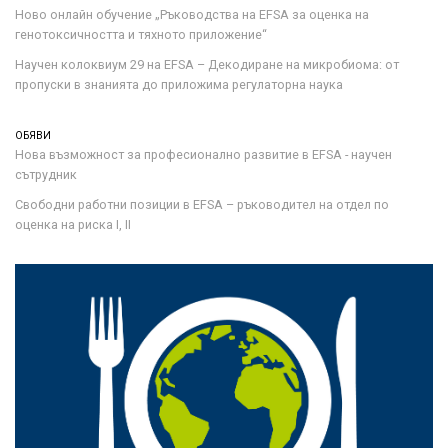
Ново онлайн обучение „Ръководства на ЕFSA за оценка на
генотоксичността и тяхното приложение“
Научен колоквиум 29 на EFSA – Декодиране на микробиома: от
пропуски в знанията до приложима регулаторна наука
ОБЯВИ
Нова възможност за професионално развитие в EFSA - научен
сътрудник
Свободни работни позиции в EFSA – ръководител на отдел по
оценка на риска I, II