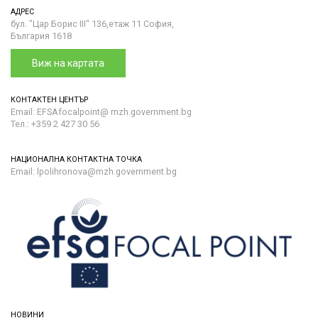
АДРЕС
бул. "Цар Борис III" 136,етаж 11 София,
България 1618
Виж на картата
КОНТАКТЕН ЦЕНТЪР
Email: EFSAfocalpoint@ mzh.government.bg
Тел.: +359 2 427 30 56
НАЦИОНАЛНА КОНТАКТНА ТОЧКА
Email: lpolihronova@mzh.government.bg
НОВИНИ