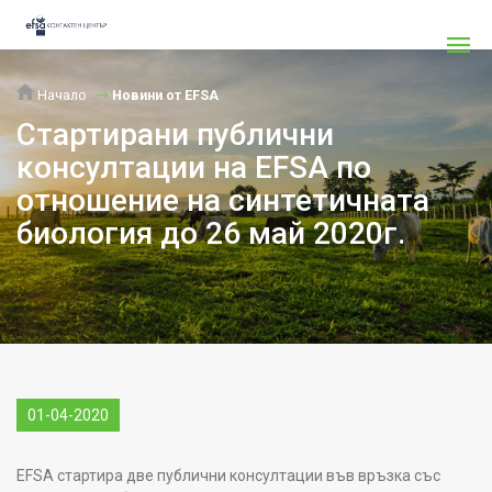
Начало
Новини от EFSA
Стартирани публични
консултации на EFSA по
отношение на синтетичната
биология до 26 май 2020г.
01-04-2020
EFSA стартира две публични консултации във връзка със