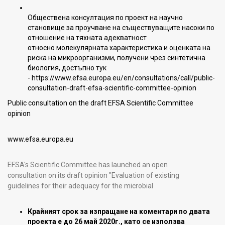
Обществена консултация по проект на научно
становище за проучване на съществуващите насоки по
отношение на тяхната адекватност
относно молекулярната характеристика и оценката на
риска на микроорганизми, получени чрез синтетична
биология, достъпно тук
-
https://www.efsa.europa.eu/en/consultations/call/public-
consultation-draft-efsa-scientific-committee-opinion
Public consultation on the draft EFSA Scientific Committee
opinion
www.efsa.europa.eu
EFSA's Scientific Committee has launched an open
consultation on its draft opinion "Evaluation of existing
guidelines for their adequacy for the microbial
Крайният срок за изпращане на коментари по двата
проекта е до 26 май 2020г., като се използва