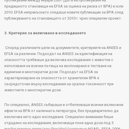
публикувани между януари 2007 (дата на публикуване на
предишното становище на
EFSA
за оценка на риска от
BPA)
и юли
2010. EFSA
непрекъснато следеше новите публикации за
BPA
след
публикуването на становището от 2010 г. чрез специален проект.
3.
Критерии за включване в изследването
Според различните цели на документите, критериите на
ANSES
и
EFSA
са различни
.
Подходът на
ANSES
за идентификация на
опасността трябваше да включва изследвания с животни с
използване на всички пътища на експониране и тестване на
единични и многократни дози. Подходът на
EFSA
за
характеризиране на опасността от хранителен
BPA
е
съсредоточен върху изследвания на орална токсичност при
животните с многократни дози.
По-специално,
ANSES
събираше и отбелязваше всички възможни
ефекти на
BPA
от наличната литература, без предварително да
изключва нито едно изследване. Специално внимание беше
отдадено на изследвания, включващи поне една доза под 5
mg
/
kg
телесно тегло/ден (
bw
/
day
) (настоящо
NOAEL
,
EFSA
; 2006,