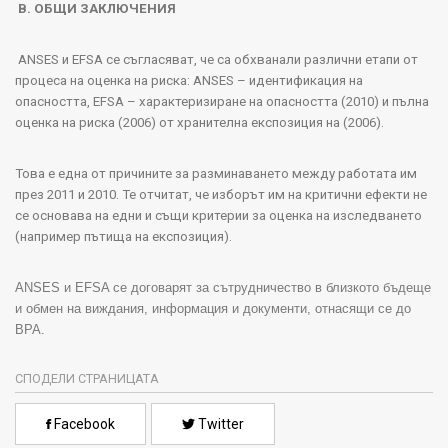
B.
ОБЩИ ЗАКЛЮЧЕНИЯ
ANSES
и
EFSA
се съгласяват, че са обхванали различни етапи от
процеса на оценка на риска
: ANSES
– идентификация на
опасността,
EFSA
– характеризиране на опасността
(2010)
и пълна
оценка на риска
(2006)
от хранителна експозиция на
(2006).
Това е една от причините за разминаването между работата им
през
2011
и
2010.
Те отчитат, че изборът им на критични ефекти не
се основава на едни и същи критерии за оценка на изследването
(например пътища на експозиция).
ANSES
и
EFSA
се договарят за сътрудничество в близкото бъдеще
и обмен на виждания, информация и документи, отнасящи се до
BPA
.
СПОДЕЛИ СТРАНИЦАТА
Facebook
Twitter