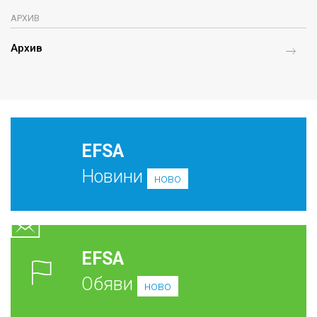
АРХИВ
Архив
EFSA
Новини
ново
EFSA
Обяви
ново