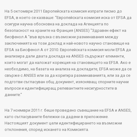
На 5 октомври
2011
Европейската комисия изпрати писмо до
EFSA
, в което се казваше
: “
Европейската комисия иска от
EFSA
да
осигури научна обосновка на доклада на Агенцията по
безопасност на храните на Франция
(
ANSES
)
"
Здравен ефект на
бисфенол А
"
във връзка с възможни разминавания между
заключенията на този доклад и най-новото научно становище на
EFSA
за Бисфенол А от 2010
.
Европейската комисия моли
EFSA
да
анализира дали двата доклада на
ANSES
съдържат елементи,
които могат да наложат корекция на становището на
EFSA
.
Ако е
необходимо, на базата на анализа на докладите,
EFSA
може да се
свърже с
ANSES
или за да коригира разминаванията, или за да се
подготви съгласуван общ документ, изясняващ спорните научни
въпроси и идентифициращ релевантните несигурностите в
данните
.”
На 7 ноември 2011 г. беше проведено съвещание на
EFSA
и
ANSES
,
като съгласуваните бележки са дадени в приложение.
Настоящият документ цели идентифицирането на възможни
отклонения, според искането на Комисията.