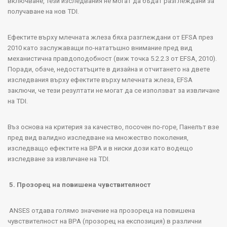
включване, тези изследвания не могат да бъдат разглеждани за
получаване на нов
TDI
.
Ефектите върху млечната жлеза бяха разглеждани от
EFSA
през
2010
като заслужаващи по-нататъшно внимание пред вид
механистична правдоподобност (виж точка
5.2.2.3
от
EFSA, 2010).
Поради, обаче, недостатъците в дизайна и отчитането на двете
изследвания върху ефектите върху млечната жлеза,
EFSA
заключи, че тези резултати не могат да се използват за извличане
на
TDI.
Въз основа на критерия за качество, посочен по-горе, Панелът взе
пред вид валидно изследване на множество поколения,
изследващо ефектите на
BPA
и в ниски дози като водещо
изследване за извличане на
TDI
.
5. Прозорец на повишена чувствителност
ANSES
отдава голямо значение на прозореца на повишена
чувствителност на
BPA
(прозорец на експозиция) в различни