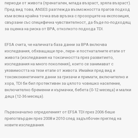
периоди от живота (пренатален, млада възраст, зряла възраст).
Пред вид това,
ANSES
разглежда възможността прагов подход
към всяка крайна точка във връзка с прозорците на експозиция,
свързани със специфична чувствителност, да бъде по-подходящ
за оценка на риска от
BPA
, отколкото подхода
TDI
.
EFSA
счита, че наличната база данни за ВРА включва
изследвания, обхващащи пре-, пери- и постнаталните етапи от
живота (изследвания на токсичността през развитието,
изследвания на много поколения), които се занимават с
уязвимостта на тези етапи от живота. Имайки пред вид и
токсикокинетичните данни за гризачи и примати, включително и
хора,
TDI
би бил протективен за цялото човешко население,
включително бременни и кърмачки, бебета (0-12 месеца) и малки
деца (12-36 месеца).
Първоначално определеният от Е
FSA
TDI
през 2006 беше
препотвърден през 2008 и 2010 след задълбочен преглед на
новите изследвания.