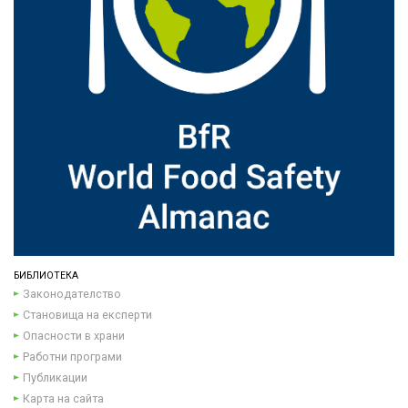
БИБЛИОТЕКА
Законодателство
Становища на експерти
Опасности в храни
Работни програми
Публикации
Карта на сайта