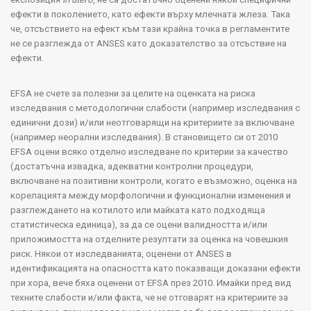
ефекти в поколението, като ефекти върху млечната жлеза. Така
че, отсъствието на ефект към тази крайна точка в регламентите
не се разглежда от
ANSES
като доказателство за отсъствие на
ефекти.
EFSA
не счете за полезни за целите на оценката на риска
изследвания с методологични слабости (например изследвания с
единични дози) и/или неотговарящи на критериите за включване
(например неорални изследвания). В становището си от 2010
EFSA
оцени всяко отделно изследване по критерии за качество
(достатъчна извадка, адекватни контролни процедури,
включване на позитивни контроли, когато е възможно, оценка на
корелацията между морфологични и функционални изменения и
разглеждането на котилото или майката като подходяща
статистическа единица), за да се оцени валидността и/или
приложимостта на отделните резултати за оценка на човешкия
риск. Някои от изследванията, оценени от
ANSES
в
идентификацията на опасността като показващи доказани ефекти
при хора, вече бяха оценени от
EFSA
през 2010. Имайки пред вид
техните слабости и/или факта, че не отговарят на критериите за