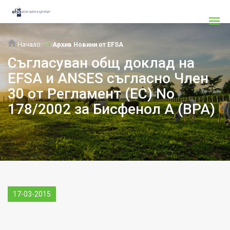
Начало
Архив Новини от EFSA
Съгласуван общ доклад на
EFSA и ANSES съгласно Член
30 от Регламент (EC) No
178/2002 за Бисфенол A (BPA)
17-03-2015