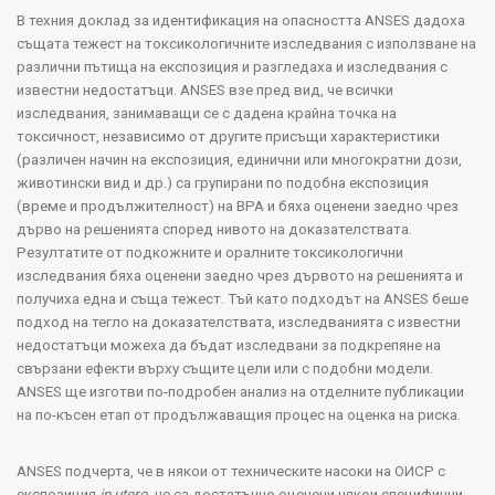
В техния доклад за идентификация на опасността
ANSES
дадоха
същата тежест на токсикологичните изследвания с използване на
различни пътища на експозиция и разгледаха и изследвания с
известни недостатъци.
ANSES
взе пред вид, че всички
изследвания, занимаващи се с дадена крайна точка на
токсичност, независимо от другите присъщи характеристики
(различен начин на експозиция, единични или многократни дози,
животински вид и др.) са групирани по подобна експозиция
(време и продължителност) на
BPA
и бяха оценени заедно чрез
дърво на решенията според нивото на доказателствата.
Резултатите от подкожните и оралните токсикологични
изследвания бяха оценени заедно чрез дървото на решенията и
получиха една и съща тежест. Тъй като подходът на
ANSES
беше
подход на тегло на доказателствата, изследванията с известни
недостатъци можеха да бъдат изследвани за подкрепяне на
свързани ефекти върху същите цели или с подобни модели.
ANSES
ще изготви по-подробен анализ на отделните публикации
на по-късен етап от продължаващия процес на оценка на риска.
ANSES
подчерта, че в някои от техническите насоки на ОИСР с
експозиция
in
utero
, не са достатъчно оценени някои специфични