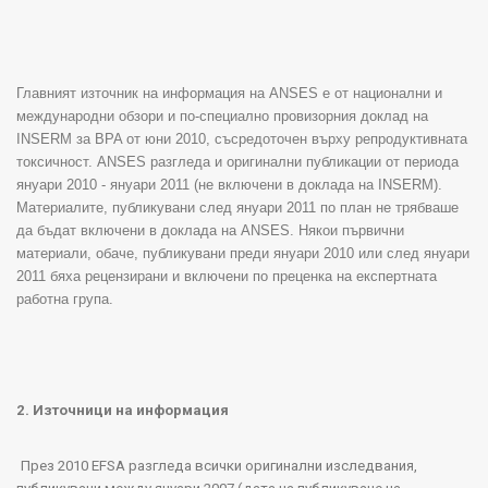
Главният източник на информация на
ANSES
е от национални и
международни обзори и по-специално провизорния доклад на
INSERM
за
BPA
от юни 2010, съсредоточен върху репродуктивната
токсичност.
ANSES
разгледа и оригинални публикации от периода
януари 2010 - януари 2011 (не включени в доклада на
INSERM
).
Материалите, публикувани след януари 2011 по план не трябваше
да бъдат включени в доклада на
ANSES
. Някои първични
материали, обаче, публикувани преди януари 2010 или след януари
2011 бяха рецензирани и включени по преценка на експертната
работна група.
2.
Източници на информация
През
2010 EFSA
разгледа всички оригинални изследвания,