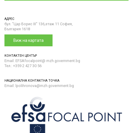
АДРЕС
бул. "Цар Борис III" 136,етаж 11 София,
България 1618
Виж на картата
КОНТАКТЕН ЦЕНТЪР
Email: EFSAfocalpoint@ mzh.government.bg
Тел.: +359 2 427 30 56
НАЦИОНАЛНА КОНТАКТНА ТОЧКА
Email: lpolihronova@mzh.government.bg