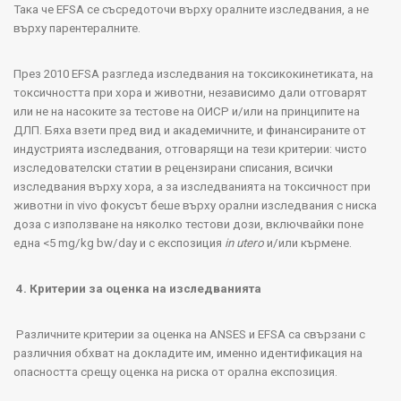
Така че
EFSA
се съсредоточи върху оралните изследвания, а не
върху парентералните.
През 2010
EFSA
разгледа изследвания на токсикокинетиката, на
токсичността при хора и животни, независимо дали отговарят
или не на насоките за тестове на ОИСР и/или на принципите на
ДЛП. Бяха взети пред вид и академичните, и финансираните от
индустрията изследвания, отговарящи на тези критерии: чисто
изследователски статии в рецензирани списания, всички
изследвания върху хора, а за изследванията на токсичност при
животни
in
vivo
фокусът беше върху орални изследвания с ниска
доза с използване на няколко тестови дози, включвайки поне
една <5
mg
/
kg
bw
/
day
и с експозиция
in
utero
и/или кърмене.
4. Критерии за оценка на изследванията
Различните критерии за оценка на
ANSES
и
EFSA
са свързани с
различния обхват на докладите им, именно идентификация на
опасността срещу оценка на риска от орална експозиция.