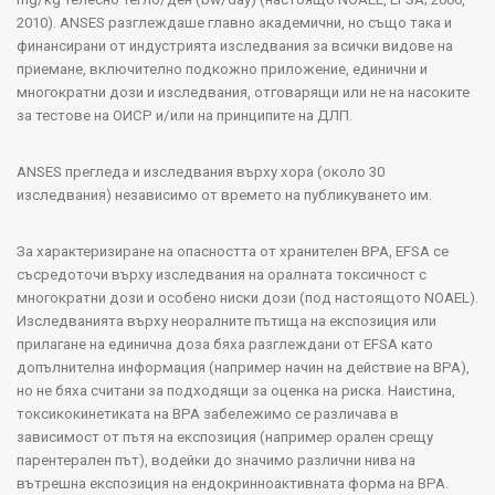
2010).
ANSES
разглеждаше главно академични, но също така и
финансирани от индустрията изследвания за всички видове на
приемане, включително подкожно приложение, единични и
многократни дози и изследвания, отговарящи или не на насоките
за тестове на ОИСР и/или на принципите на ДЛП.
ANSES
прегледа и изследвания върху хора (около 30
изследвания) независимо от времето на публикуването им.
За характеризиране на опасността от хранителен
BPA
,
EFSA
се
съсредоточи върху изследвания на оралната токсичност с
многократни дози и особено ниски дози (под настоящото
NOAEL
).
Изследванията върху неоралните пътища на експозиция или
прилагане на единична доза бяха разглеждани от
EFSA
като
допълнителна информация (например начин на действие на
BPA
),
но не бяха считани за подходящи за оценка на риска. Наистина,
токсикокинетиката на ВРА забележимо се различава в
зависимост от пътя на експозиция (например орален срещу
парентерален път), водейки до значимо различни нива на
вътрешна експозиция на ендокринноактивната форма на ВРА.