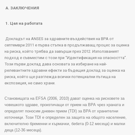
A.
ЗАКЛЮЧЕНИЯ
1.
Цел на работата
Докладът на
ANSES
за здравните въздействия на
BPA
от
септември
2011
е първа стъпка в продължаващ процес за оценка
на риска, който трябва да завърши през
2012.
Използваният
подход е съвместим с този при “Идентификация на опасността”.
Този първи доклад дава основата за избиране на най-
релевантните здравни ефекти за бъдещия доклад за оценка на
риска, който ще разглежда всички потенциални пътища на
експозиция, не само храни.
Становищата на
EFSA
(2006, 2010) дават оценка на рисковете за
човешкото здраве, произтичащи от прием на ВРА чрез храната и
определят поносим дневен прием (
TDI
) за
BPA
от хранителни
източници. Този
TDI
е определен за защита на общото население,
включително бременни и кърмачки, бебета (0-12 месеца) и малки
деца (12-36 месеца).