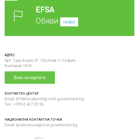
EFSA
Обяви
ново
АДРЕС
бул. "Цар Борис III" 136,етаж 11 София,
България 1618
Виж на картата
КОНТАКТЕН ЦЕНТЪР
Email: EFSAfocalpoint@ mzh.government.bg
Тел.: +359 2 427 30 56
НАЦИОНАЛНА КОНТАКТНА ТОЧКА
Email: lpolihronova@mzh.government.bg