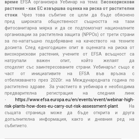
време
EFSA организира Уебинар на тема: В
исокорискови
растения - как ЕС извършва оценка на риска от растителни
стоки
. Чрез това събитие се цели да бъде обяснено
пред широката общественост същността на тази
фитосанитарна мярка и да се подпомогнат националните
организации за растителна защита (NPPOs) от трети страни
за по-нататъшно подобряване на качеството на техните
досиета. След едногодишен опит в оценката на риска от
високорискови растения, учените от EFSA всъщност са
натрупали важен опит, който желаят да
споделят със заинтересованите страни. Уебинарът също е
част от инициативите на EFSA във връзка с
отбелязването през 2020г. на Международната година по
растително здраве. За участието в уебинара е необходима
предварителна регистрация на следния линк
-
https://www.efsa.europa.eu/en/events/event/webinar-high-
risk-plants-how-does-eu-carry-out-risk-assessment-plant
. На
същата страница може да бъде открита и друга
допълнителна информация, както и дневния ред на
събитието.