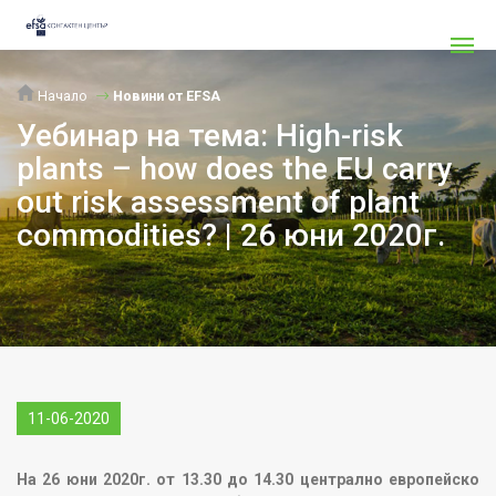
Начало
Новини от EFSA
Уебинар на тема: High-risk
plants – how does the EU carry
out risk assessment of plant
commodities? | 26 юни 2020г.
11-06-2020
На 26 юни 2020г. от 13.30 до 14.30 централно европейско