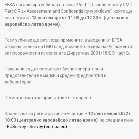
EFSA организира уебинар на тема “Post-TR confidentiality GMO
Part C Risk Assessment and Confidentiality workflows”, който ще
се състои на
13 септември от 11:00 до 12:30 ч. (централно
европейско лятно време)
.
Този уебинар ще разгледа промените, въведени от EFSA
относно оценка на ГМО след влизането в сила на Регламента
за прозрачност и изменената Директива 2001/18/EО Част В.
Поканени са да присъстват бизнес оператори и
представители на малки и средни предприятия и
лаборатории.
Регистрацията за присъствие е отворена.
Краен срок за регистрация за участие –
12 септември 2022 г.
10:00 (централно европейско лятно време)
, на следния линк
-
EUSurvey - Survey (europa.eu)
.