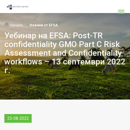
Начало
Новини от EFSA
Уебинар на EFSA: Post-TR
confidentiality GMO Part C Risk
Assessment and Confidentiality
workflows – 13 септември 2022
г.
23-08-2022