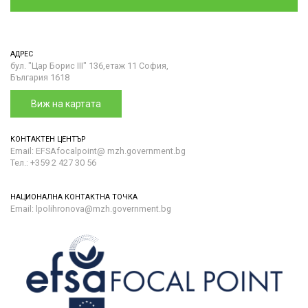
АДРЕС
бул. "Цар Борис III" 136,етаж 11 София,
България 1618
Виж на картата
КОНТАКТЕН ЦЕНТЪР
Email: EFSAfocalpoint@ mzh.government.bg
Тел.: +359 2 427 30 56
НАЦИОНАЛНА КОНТАКТНА ТОЧКА
Email: lpolihronova@mzh.government.bg