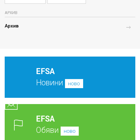
АРХИВ
Архив
EFSA
Новини
ново
EFSA
Обяви
ново