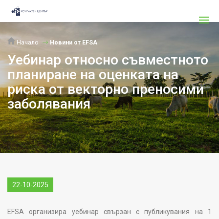
Начало
Новини от EFSA
Уебинар относно съвместното
планиране на оценката на
риска от векторно преносими
заболявания
22-10-2025
EFSA
организира уебинар свързан с публикувания на 1