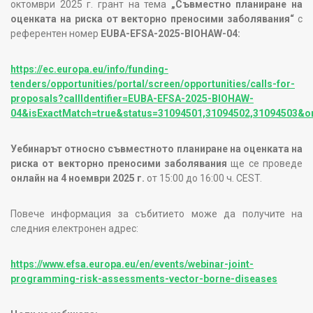
октомври 2025 г. грант на тема
„Съвместно планиране на
оценката на риска от векторно преносими заболявания“
с
референтен номер
EUBA-EFSA-2025-BIOHAW-04:
https://ec.europa.eu/info/funding-
tenders/opportunities/portal/screen/opportunities/calls-for-
proposals?callIdentifier=EUBA-EFSA-2025-BIOHAW-
04&isExactMatch=true&status=31094501,31094502,31094503&
Уебинарът относно съвместното планиране на оценката на
риска от векторно преносими заболявания
ще се проведе
онлайн на 4 ноември 2025 г.
от 15:00 до 16:00 ч. CEST.
Повече информация за събитието може да получите на
следния електронен адрес:
https://www.efsa.europa.eu/en/events/webinar-joint-
programming-risk-assessments-vector-borne-diseases