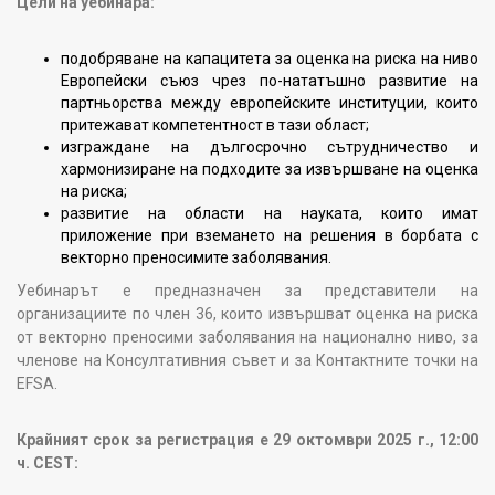
Цели на уебинара:
подобряване на капацитета за оценка на риска на ниво
Европейски съюз чрез по-нататъшно развитие на
партньорства между европейските институции, които
притежават компетентност в тази област;
изграждане на дългосрочно сътрудничество и
хармонизиране на подходите за извършване на оценка
на риска;
развитие на области на науката, които имат
приложение при вземането на решения в борбата с
векторно преносимите заболявания.
Уебинарът е предназначен за представители на
организациите по член 36, които извършват оценка на риска
от векторно преносими заболявания на национално ниво, за
членове на Консултативния съвет и за Контактните точки на
EFSA
.
Крайният срок за регистрация е 29 октомври 2025 г., 12:00
ч. CEST: