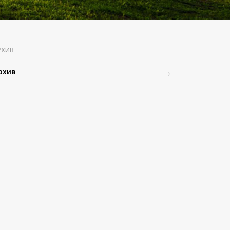
РХИВ
рхив