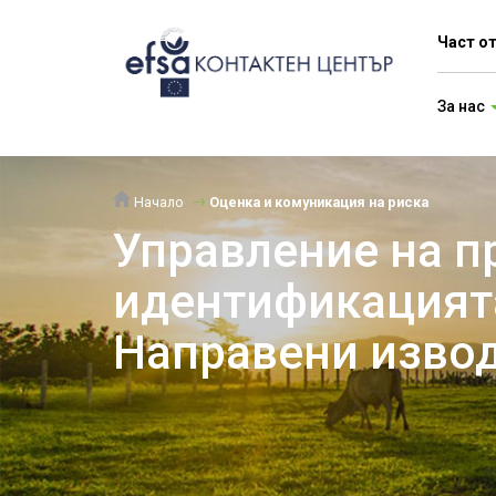
Част о
За нас
Начало
Оценка и комуникация на риска
Управление на п
идентификацият
Направени извод