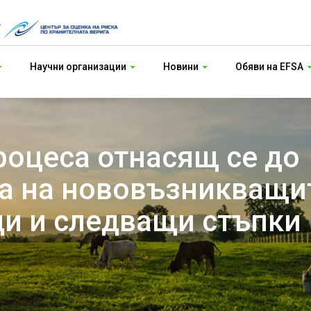
т
Научни организации
Новини
Обяви на EFSA
роцеса отнасящ се до
а на нововъзникващит
и и следващи стъпки