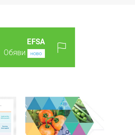
EFSA
Обяви
ново