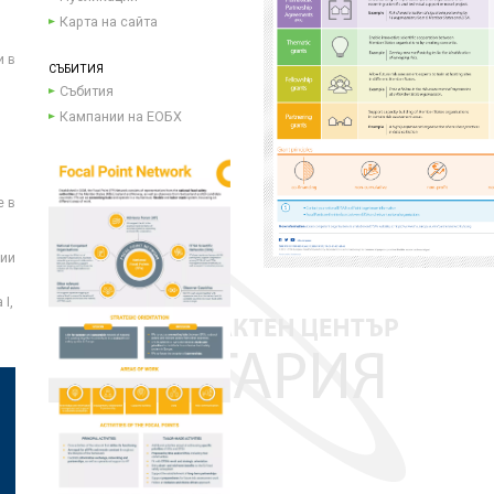
Карта на сайта
и в
СЪБИТИЯ
Събития
Кампании на ЕОБХ
е в
ции
I,