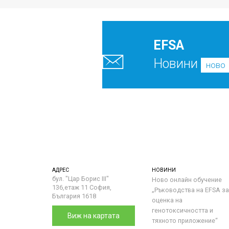
EFSA
Новини
ново
АДРЕС
НОВИНИ
бул. "Цар Борис III"
Ново онлайн обучение
136,етаж 11 София,
„Ръководства на ЕFSA за
България 1618
оценка на
генотоксичността и
Виж на картата
тяхното приложение“