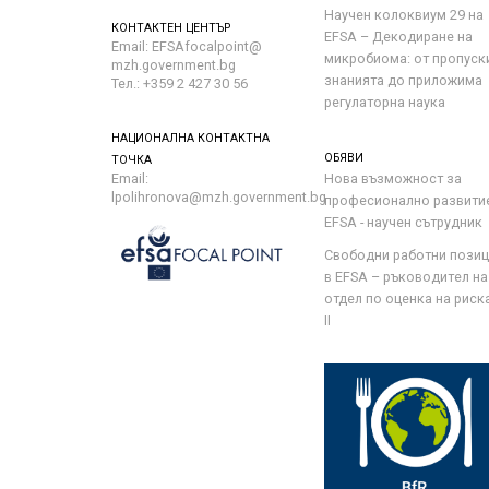
Научен колоквиум 29 на
КОНТАКТЕН ЦЕНТЪР
EFSA – Декодиране на
Email: EFSAfocalpoint@
микробиома: от пропуск
mzh.government.bg
знанията до приложима
Тел.: +359 2 427 30 56
регулаторна наука
НАЦИОНАЛНА КОНТАКТНА
ОБЯВИ
ТОЧКА
Email:
Нова възможност за
lpolihronova@mzh.government.bg
професионално развити
EFSA - научен сътрудник
Свободни работни пози
в EFSA – ръководител на
отдел по оценка на риска 
II