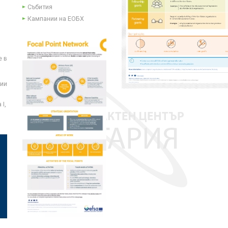
Събития
Кампании на ЕОБХ
е в
ции
I,