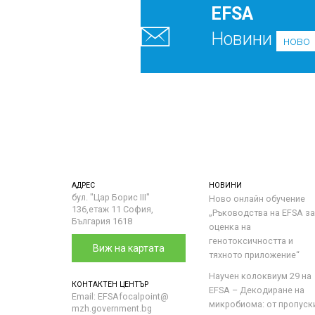
EFSA
Новини
ново
АДРЕС
НОВИНИ
бул. "Цар Борис III"
Ново онлайн обучение
136,етаж 11 София,
„Ръководства на ЕFSA за
България 1618
оценка на
генотоксичността и
Виж на картата
тяхното приложение“
Научен колоквиум 29 на
КОНТАКТЕН ЦЕНТЪР
EFSA – Декодиране на
Email: EFSAfocalpoint@
микробиома: от пропуск
mzh.government.bg