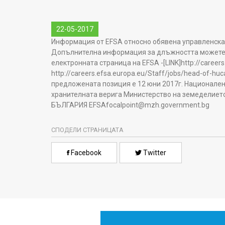
22-05-2017
Информация от EFSA относно обявена управленска 
Допълнителна информация за длъжността можете д
електронната страница на EFSA -[LINK]http://careers
http://careers.efsa.europa.eu/Staff/jobs/head-of-huc
предложената позиция е 12 юни 2017г. Национален 
хранителната верига Министерство на земеделието, х
БЪЛГАРИЯ EFSAfocalpoint@mzh.government.bg
СПОДЕЛИ СТРАНИЦАТА
Facebook
Twitter