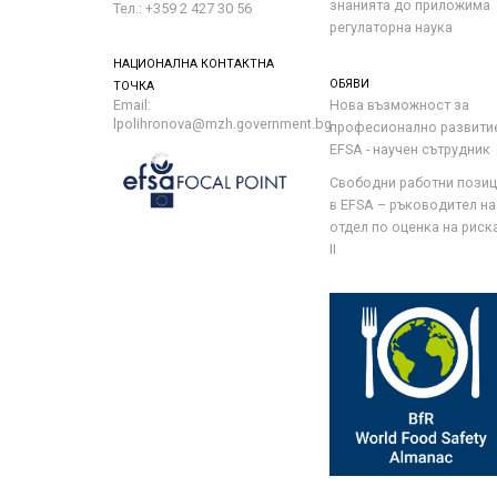
знанията до приложима
Тел.: +359 2 427 30 56
регулаторна наука
НАЦИОНАЛНА КОНТАКТНА
ОБЯВИ
ТОЧКА
Email:
Нова възможност за
lpolihronova@mzh.government.bg
професионално развити
EFSA - научен сътрудник
Свободни работни пози
в EFSA – ръководител на
отдел по оценка на риска 
II