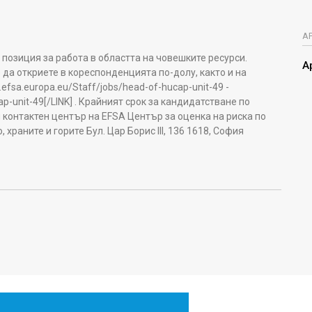
А
позиция за работа в областта на човешките ресурси.
А
а откриете в кореспонденцията по-долу, както и на
.efsa.europa.eu/Staff/jobs/head-of-hucap-unit-49 -
ap-unit-49[/LINK] . Крайният срок за кандидатстване по
контактен център на EFSA Център за оценка на риска по
раните и горите Бул. Цар Борис III, 136 1618, София