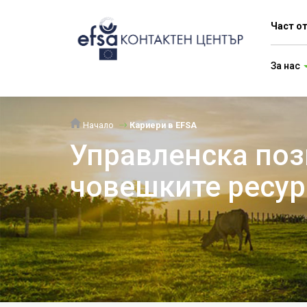
Част о
За нас
Начало
Кариери в EFSA
Управленска пози
човешките ресур