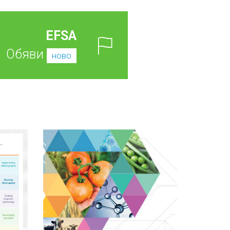
EFSA
Обяви
ново