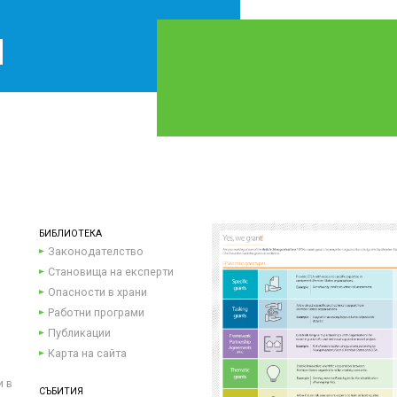
БИБЛИОТЕКА
Законодателство
Становища на експерти
Опасности в храни
Работни програми
Публикации
Карта на сайта
и в
СЪБИТИЯ