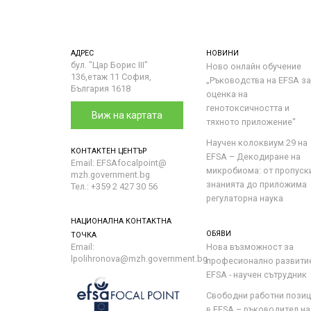
АДРЕС
НОВИНИ
бул. "Цар Борис III"
Ново онлайн обучение
136,етаж 11 София,
„Ръководства на ЕFSA за
България 1618
оценка на
генотоксичността и
Виж на картата
тяхното приложение“
Научен колоквиум 29 на
КОНТАКТЕН ЦЕНТЪР
EFSA – Декодиране на
Email: EFSAfocalpoint@
микробиома: от пропуск
mzh.government.bg
знанията до приложима
Тел.: +359 2 427 30 56
регулаторна наука
НАЦИОНАЛНА КОНТАКТНА
ОБЯВИ
ТОЧКА
Email:
Нова възможност за
lpolihronova@mzh.government.bg
професионално развити
EFSA - научен сътрудник
Свободни работни пози
в EFSA – ръководител на