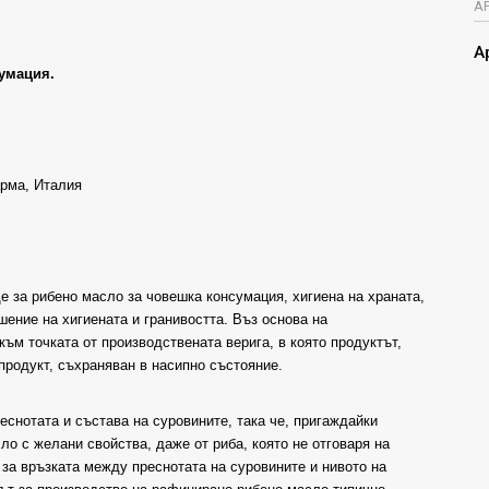
А
А
умация.
арма, Италия
е за рибено масло за човешка консумация, хигиена на храната,
ение на хигиената и гранивостта. Въз основа на
ъм точката от производствената верига, в която продуктът,
продукт, съхраняван в насипно състояние.
еснотата и състава на суровините, така че, пригаждайки
о с желани свойства, даже от риба, която не отговаря на
 за връзката между преснотата на суровините и нивото на