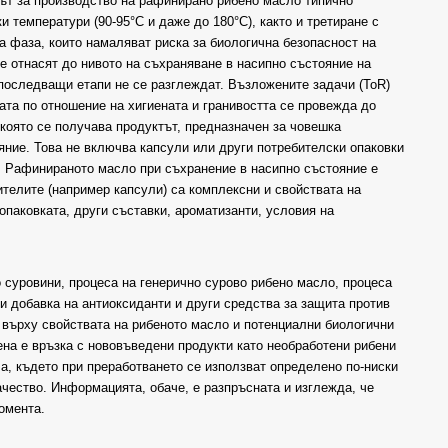
ът за производство на рафинирано рибено масло типично
и температури (90-95°C и даже до 180°C), както и третиране с
а фаза, които намаляват риска за биологична безопасност на
е отнасят до нивото на съхраняване в насипно състояние на
последващи етапи не се разглеждат. Възложените задачи (ToR)
ката по отношение на хигиената и гранивостта се провежда до
 която се получава продуктът, предназначен за човешка
ние. Това не включва капсули или други потребителски опаковки
я. Рафинираното масло при съхранение в насипно състояние е
ителите (например капсули) са комплексни и свойствата на
опаковката, други съставки, ароматизанти, условия на
суровини, процеса на генерично сурово рибено масло, процеса
и добавка на антиоксиданти и други средства за защита против
 върху свойствата на рибеното масло и потенциални биологични
ена е връзка с нововъведени продукти като необработени рибени
, където при преработването се използват определено по-ниски
ачество. Информацията, обаче, е разпръсната и изглежда, че
омента.