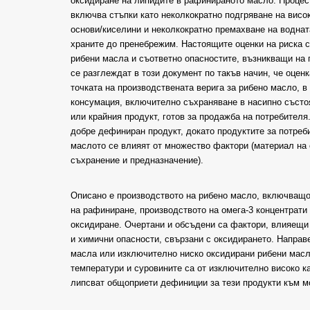
оксидиране на липидите в рафинираното масло. Процес
включва стъпки като неколкократно подгряване на висок
основи/киселини и неколкократно премахване на воднат
храните до пренебрежим. Настоящите оценки на риска с
рибени масла и съответно опасностите, възникващи на 
се разглеждат в този документ по такъв начин, че оцен
точката на производствената верига за рибено масло, в
консумация, включително съхраняване в насипно състоя
или крайния продукт, готов за продажба на потребител
добре дефиниран продукт, докато продуктите за потреб
маслото се влияят от множество фактори (материал на 
съхранение и предназначение).
Описано е производството на рибено масло, включващо 
на рафиниране, производството на омега-3 концентрати 
оксидиране. Очертани и обсъдени са фактори, влияещи
и химични опасности, свързани с оксидирането. Направ
масла или изключително ниско оксидирани рибени масла
температури и суровините са от изключително високо к
липсват общоприети дефиниции за тези продукти към м