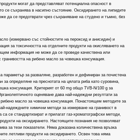
продукти могат да представляват потенциална опасност в
то се съхранява в насипно състояние. Оксидирането на липидите
оже да се предотврати чрез съхраняване на студено и тъмно, без
сло (измервано със стойностите на пероксид и анисидин) и
ация за токсичността на отделните продукти на окисляването на
оящем информация не може да се проведе качествена или
с гранивостта на рибено масло за човешка консумация.
а параметър за разваляне, разработен и дефиниран за почистена
н за определяне на преснотата на цялата риба като суровина,
ешка консумация. Критерият от 60 mg общо TVB-N/100 g за
 Органолептичното оценяване дава най-надеждни резултати за
а рибено масло за човешка консумация. Понастоящем методите за
най-надеждните химични методи за измерване на гранивост в
а са се стандартизират и прилагат газ-хроматографски методи,
родукти на оксидирането. Настоящите познания не позволяват
ива за тези показатели. Няма доказана количествена връзка
ните летливи продукти на оксидирането. Освен това няма