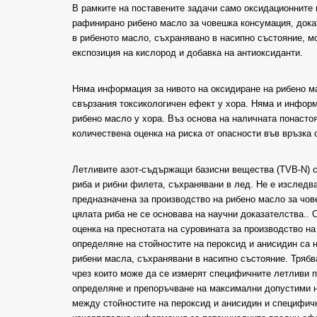
В рамките на поставените задачи само оксидационните 
рафинирано рибено масло за човешка консумация, дока
в рибеното масло, съхранявано в насипно състояние, м
експозиция на кислород и добавка на антиоксиданти.
Няма информация за нивото на оксидиране на рибено ма
свързания токсикологичен ефект у хора. Няма и информ
рибено масло у хора. Въз основа на наличната понаст
количествена оценка на риска от опасности във връзка 
Летливите азот-съдържащи базисни вещества (TVB-N) с
риба и рибни филета, съхранявани в лед. Не е изследва
предназначена за производство на рибено масло за чов
цялата риба не се основава на научни доказателства..
оценка на преснотата на суровината за производство н
определяне на стойностите на пероксид и анисидин са 
рибени масла, съхранявани в насипно състояние. Трябв
чрез които може да се измерят специфичните летливи п
определяне и препоръчване на максимални допустими н
между стойностите на пероксид и анисидин и специфич