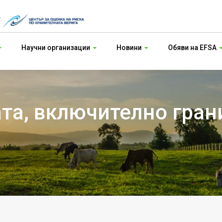
т
Научни организации
Новини
Обяви на EFSA
ата, включително гран