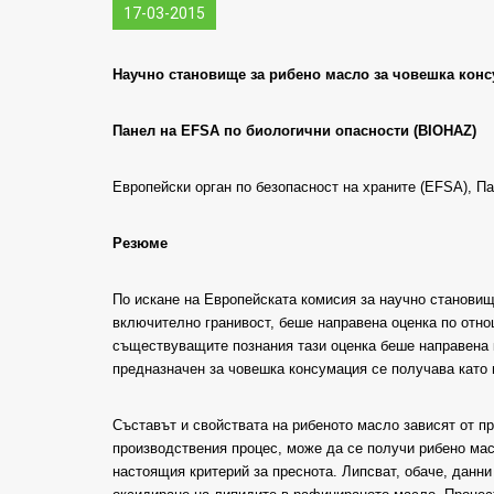
17-03-2015
Научно становище за рибено масло за човешка конс
Панел на EFSA по биологични опасности (BIOHAZ)
Европейски орган по безопасност на храните (EFSA), П
Резюме
По искане на Европейската комисия за научно становищ
включително гранивост, беше направена оценка по отнош
съществуващите познания тази оценка беше направена к
предназначен за човешка консумация се получава като 
Съставът и свойствата на рибеното масло зависят от пр
производствения процес, може да се получи рибено масл
настоящия критерий за преснота. Липсват, обаче, данни