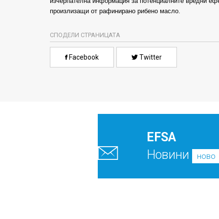
изчерпателна информация за потенциалните вредни ефе
произлизащи от рафинирано рибено масло.
СПОДЕЛИ СТРАНИЦАТА
Facebook
Twitter
EFSA
Новини
ново