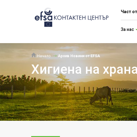
Част о
За нас
Начало
Архив Новини от EFSA
Хигиена на хран