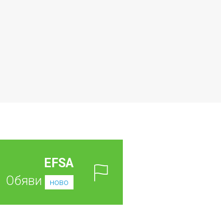
EFSA
Обяви
ново