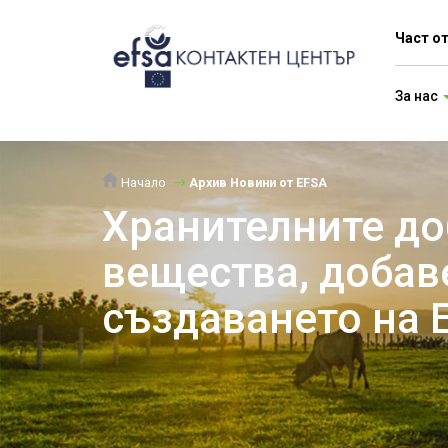
Част о
За нас
Начало
Архив Новини от EFSA
Хранителните до
вещества, добав
създаването на 