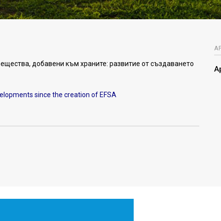
А
вещества, добавени към храните: развитие от създаването
А
velopments since the creation of EFSA