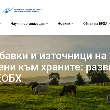
т
Научни организации
Новини
Обяви на EFSA
бавки и източници на
ени към храните: разв
ЕОБХ