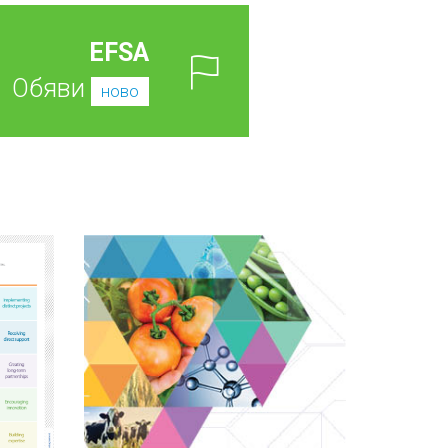
EFSA
Обяви
ново