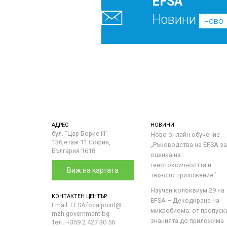
EFSA
Новини
ново
АДРЕС
НОВИНИ
бул. "Цар Борис III"
Ново онлайн обучение
136,етаж 11 София,
„Ръководства на ЕFSA за
България 1618
оценка на
генотоксичността и
Виж на картата
тяхното приложение“
Научен колоквиум 29 на
КОНТАКТЕН ЦЕНТЪР
EFSA – Декодиране на
Email: EFSAfocalpoint@
микробиома: от пропуск
mzh.government.bg
знанията до приложима
Тел.: +359 2 427 30 56