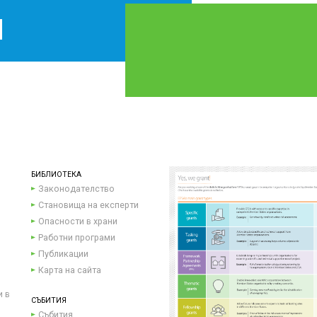
БИБЛИОТЕКА
Законодателство
Становища на експерти
Опасности в храни
Работни програми
Публикации
Карта на сайта
и в
СЪБИТИЯ
Събития