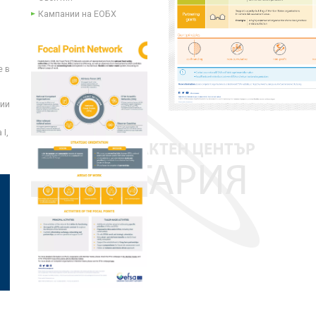
Кампании на ЕОБХ
е в
ции
I,