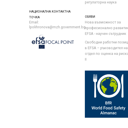
регулаторна наука
НАЦИОНАЛНА КОНТАКТНА
ОБЯВИ
ТОЧКА
Email:
Нова възможност за
lpolihronova@mzh.government.bg
професионално развити
EFSA - научен сътрудник
Свободни работни пози
в EFSA – ръководител на
отдел по оценка на риска 
II