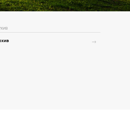
РХИВ
рхив