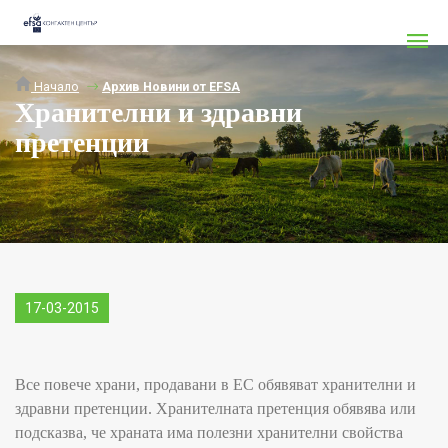
Начало
Архив Новини от EFSA
Хранителни и здравни
претенции
17-03-2015
Все повече храни, продавани в ЕС обявяват хранителни и
здравни претенции. Хранителната претенция обявява или
подсказва, че храната има полезни хранителни свойства