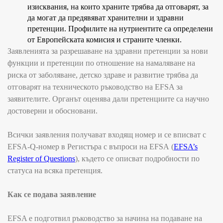
изисквания, на които храните трябва да отговарят, за
да могат да предявяват хранителни и здравни
претенции. Профилите на нутриентите са определени
от Европейската комисия и страните членки
.
Заявленията за разрешаване на здравни претенции за нови
функции и претенции по отношение на намаляване на
риска от заболяване, детско здраве и развитие трябва да
отговарят на техническото ръководство на
EFSA
за
заявителите
.
Органът оценява дали претенциите са научно
достоверни и обосновани.
Всички заявления получават входящ номер и се вписват с
EFSA-Q-
номер
в Регистъра с въпроси на
EFSA
(
EFSA’s
Register of Questions
)
,
където се описват подробности по
статуса на всяка претенция.
Как се подава заявление
EFSA
е подготвил ръководство за начина на подаване на