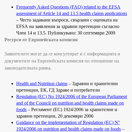
Frequently Asked Questions (FAQ) related to the EFSA
assessment of Article 14 and 13.5 health claims applications
–
Често задавани въпроси, свързани с оценката на
EFSA
на заявления за здравни претенции съгласно
Член 14 и 13.5. Публикувано
: 30
септември
2009
Ресурси от Европейската комисия
Заявителите могат да се консултират и с информацията и
документите на Европейската комисия по отношение на
законодателната рамка.
Health and Nutrition claims
–
Здравни и хранителни
претенции, ЕК, ГД Здраве и потребители
Regulation (EC) No 1924/2006 of the European Parliament
and of the Council on nutrition and health claims made on
foods
–
Регламент (ЕС) 1924/2006 за хранителни и
здравни претенции,
20
декември
2006
Guidance on the implementation of Regulation (EC) N°
1924/2006 on nutrition and health claims made on foods
–