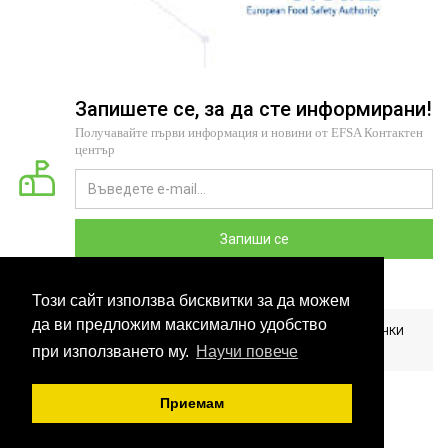
Запишете се, за да сте информирани!
Получавайте първи информация и новини от EFSA Контактен
център
Запиши се
Този сайт използва бисквитки за да можем
да ви предложим максимално удобство
2026 COPYRIGHT © EFSA КОНТАКТЕН ЦЕНТЪР БЪЛГАРИЯ. ВСИЧКИ
ПРАВА ЗАПАЗЕНИ. РАЗРАБОТЕНО ОТ
CLOUDBM
.
при използването му.
Научи повече
Приемам