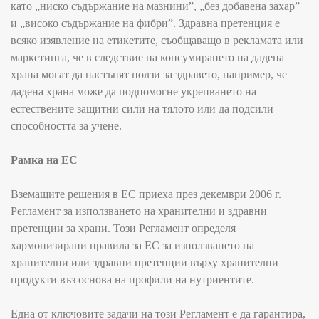
като „ниско съдържание на мазнини”, „без добавена захар”
и „високо съдържание на фибри”. Здравна претенция е
всяко изявление на етикетите, съобщаващо в рекламата или
маркетинга, че в следствие на консумирането на дадена
храна могат да настъпят ползи за здравето, например, че
дадена храна може да подпомогне укрепването на
естествените защитни сили на тялото
или да подсили
способността за учене.
Рамка на ЕС
Вземащите решения в ЕС приеха през декември 2006 г.
Регламент за използването на хранителни и здравни
претенции за храни. Този Регламент определя
хармонизирани правила за ЕС за използването на
хранителни или здравни претенции върху хранителни
продукти въз основа на профили на нутриентите.
Една от ключовите задачи на този Регламент е да гарантира,