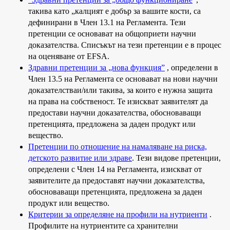
такива като „калцият е добър за вашите кости, са
дефинирани в Член
13.1
на Регламента. Тези
претенции се основават на общоприети научни
доказателства
.
Списъкът на тези претенции е в процес
на оценяване от
EFSA.
Здравни
претенции за „нова функция”
, определени в
Член
13.5
на Регламента се основават на нови научни
доказателстваи/или такива, за които е нужна защита
на права на собственост. Те изискват заявителят да
предостави научни доказателства, обосноваващи
претенцията, предложена за даден продукт или
вещество.
Претенции по
отношение на намаляване на риска,
детското развитие или здраве
.
Тези видове претенции,
определени с Член 14 на Регламента, изискват от
заявителите да предоставят научни доказателства,
обосноваващи претенцията, предложена за даден
продукт или вещество
.
Критерии за определяне на профили на нутриенти
.
Профилите на нутриентите са хранителни