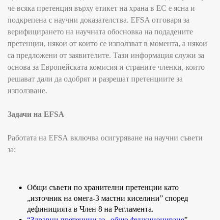
че всяка претенция върху етикет на храна в ЕС е ясна и
подкрепена с научни доказателства.
EFSA
отговаря за
верифицирането на научната обосновка на подадените
претенции, някои от които се използват в момента, а някои
са предложени от заявителите. Тази информация служи за
основа за Европейската комисия и страните членки, които
решават дали да одобрят и разрешат претенциите за
използване.
Задачи на
EFSA
Работата на
EFSA
включва осигуряване на научни съвети
за:
Общи съвети по хранителни претенции като
„източник на омега-3 мастни киселини” според
дефиницията в Член 8 на Регламента
.
“Здравни
претенции за „общо функциониране
”,