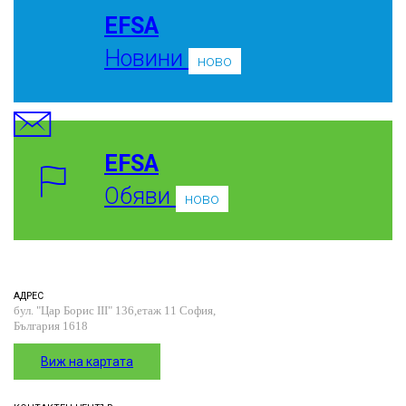
EFSA
Новини
ново
EFSA
Обяви
ново
АДРЕС
бул. "Цар Борис III" 136,етаж 11 София,
България 1618
Виж на картата