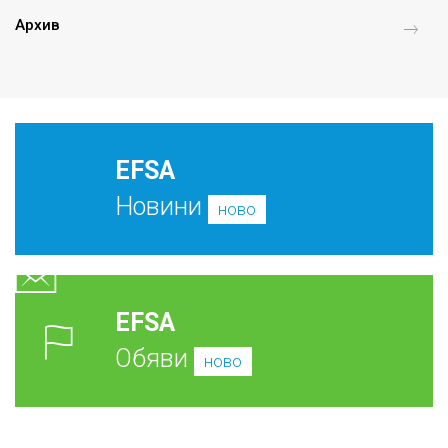
Архив
EFSA
Новини
ново
EFSA
Обяви
ново