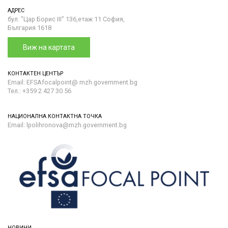
АДРЕС
бул. "Цар Борис III" 136,етаж 11 София,
България 1618
Виж на картата
КОНТАКТЕН ЦЕНТЪР
Email: EFSAfocalpoint@ mzh.government.bg
Тел.: +359 2 427 30 56
НАЦИОНАЛНА КОНТАКТНА ТОЧКА
Email: lpolihronova@mzh.government.bg
НОВИНИ