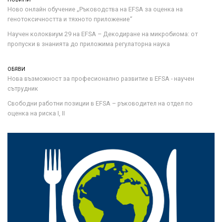
Ново онлайн обучение „Ръководства на ЕFSA за оценка на
генотоксичността и тяхното приложение“
Научен колоквиум 29 на EFSA – Декодиране на микробиома: от
пропуски в знанията до приложима регулаторна наука
ОБЯВИ
Нова възможност за професионално развитие в EFSA - научен
сътрудник
Свободни работни позиции в EFSA – ръководител на отдел по
оценка на риска I, II