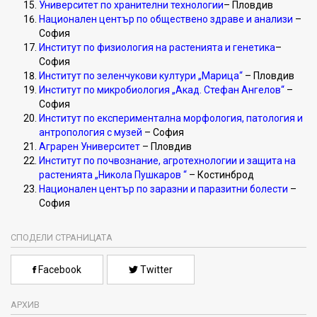
Университет по хранителни технологии
– Пловдив
Национален център по обществено здраве и анализи
–
София
Институт по физиология на растенията и генетика
–
София
Институт по зеленчукови култури „Марица“
– Пловдив
Институт по микробиология „Акад. Стефан Ангелов“
–
София
Институт по експериментална морфология, патология и
антропология с музей
– София
Аграрен Университет
– Пловдив
Институт по почвознание, агротехнологии и защита на
растенията „Никола Пушкаров “
– Костинброд
Национален център по заразни и паразитни болести
–
София
СПОДЕЛИ СТРАНИЦАТА
Facebook
Twitter
АРХИВ