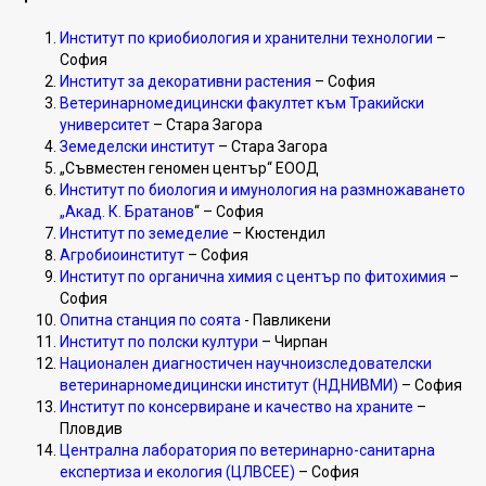
Институт по криобиология и хранителни технологии
–
София
Институт за декоративни растения
– София
Ветеринарномедицински факултет към Тракийски
университет
– Стара Загора
Земеделски институт
– Стара Загора
„Съвместен геномен център“ ЕООД
Институт по биология и имунология на размножаването
„Акад. К. Братанов
“
– София
Институт по земеделие
– Кюстендил
Агробиоинститут
– София
Институт по органична химия с център по фитохимия
–
София
Опитна станция по соята
- Павликени
Институт по полски култури
– Чирпан
Национален диагностичен научноизследователски
ветеринарномедицински институт (НДНИВМИ)
– София
Институт по консервиране и качество на храните
–
Пловдив
Централна лаборатория по ветеринарно-санитарна
експертиза и екология (ЦЛВСЕЕ)
– София