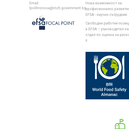
Email:
Нова възможност за
lpolihronova@mzh.government.bg
професионално развити
EFSA - научен сътрудник
Свободни работни пози
в EFSA – ръководител на
отдел по оценка на риска 
II