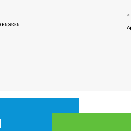
А
а на риска
А