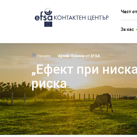
Част о
За нас
Начало
Архив Новини от EFSA
„Ефект при ниска
риска