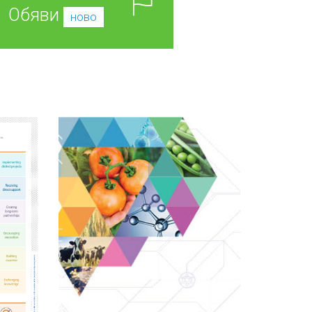
Обяви
ново