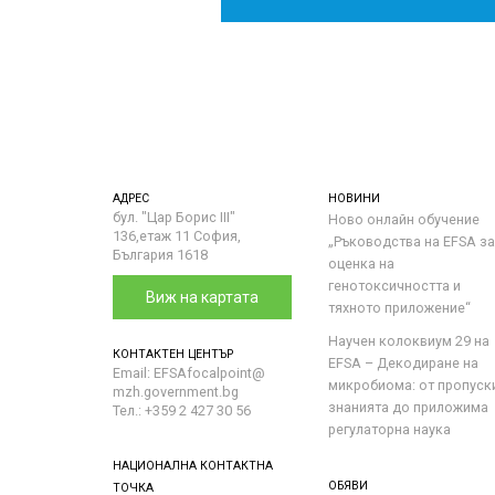
АДРЕС
НОВИНИ
бул. "Цар Борис III"
Ново онлайн обучение
136,етаж 11 София,
„Ръководства на ЕFSA за
България 1618
оценка на
генотоксичността и
Виж на картата
тяхното приложение“
Научен колоквиум 29 на
КОНТАКТЕН ЦЕНТЪР
EFSA – Декодиране на
Email: EFSAfocalpoint@
микробиома: от пропуск
mzh.government.bg
знанията до приложима
Тел.: +359 2 427 30 56
регулаторна наука
НАЦИОНАЛНА КОНТАКТНА
ОБЯВИ
ТОЧКА