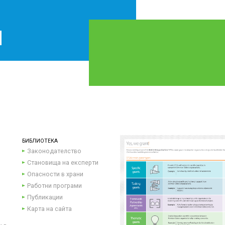
БИБЛИОТЕКА
Законодателство
Становища на експерти
Опасности в храни
Работни програми
Публикации
Карта на сайта