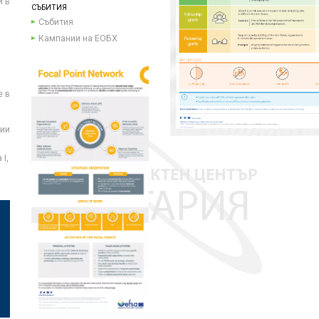
и в
СЪБИТИЯ
Събития
Кампании на ЕОБХ
е в
ции
I,