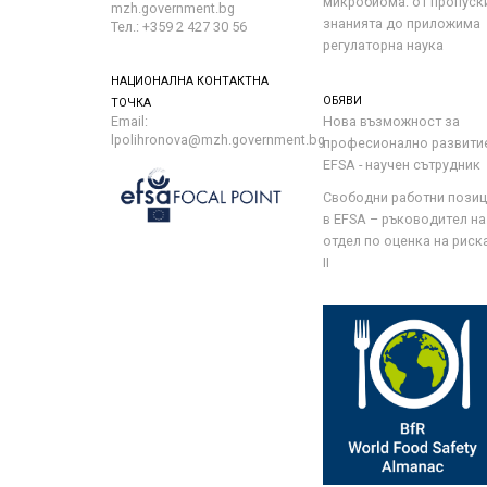
микробиома: от пропуск
mzh.government.bg
знанията до приложима
Тел.: +359 2 427 30 56
регулаторна наука
НАЦИОНАЛНА КОНТАКТНА
ОБЯВИ
ТОЧКА
Email:
Нова възможност за
lpolihronova@mzh.government.bg
професионално развити
EFSA - научен сътрудник
Свободни работни пози
в EFSA – ръководител на
отдел по оценка на риска 
II