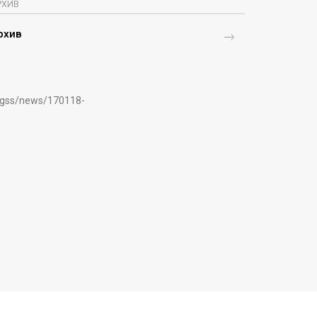
РХИВ
рхив
pngss/news/170118-