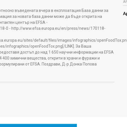
А
тносно въведената вчера в експлоатация База данни за
А
мация за новата база данни може да бъде открита на
нтактен център на EFSA -
18-0 - http://www.efsa.europa.eu/en/press/news/170118-
fsa.europa.eu/sites/default/files/images/infographics/openFoodTox.
ages/infographics/openFoodTox.png[/LINK]. За Ваша
редоставя достъп до над 1 650 научни информации на EFSA
 4 400 химични вещества, открити в храни и фуражи и
 формулирани от EFSA. Поздрави, Д-р Донка Попова