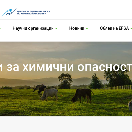
т
Научни организации
Новини
Обяви на EFSA
 за химични опасност