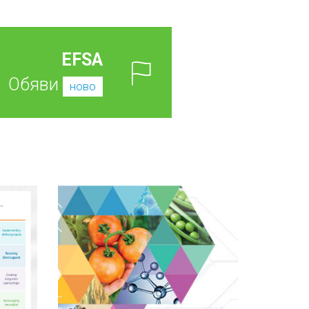
EFSA
Обяви
ново