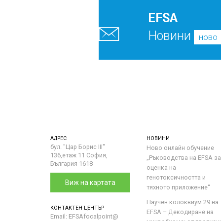
EFSA
Новини
ново
АДРЕС
НОВИНИ
бул. "Цар Борис III"
Ново онлайн обучение
136,етаж 11 София,
„Ръководства на ЕFSA за
България 1618
оценка на
генотоксичността и
Виж на картата
тяхното приложение“
Научен колоквиум 29 на
КОНТАКТЕН ЦЕНТЪР
EFSA – Декодиране на
Email: EFSAfocalpoint@