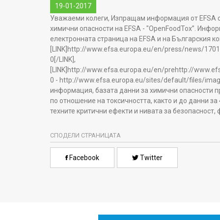
19-01-2017
Уважаеми колеги, Изпращам информация от EFSA о
химични опасности на EFSA - "OpenFoodTox”. Инфор
електронната страница на EFSA и на Българския ко
[LINK]http://www.efsa.europa.eu/en/press/news/1701
0[/LINK],
[LINK]http://www.efsa.europa.eu/en/prehttp://www.e
0 - http://www.efsa.europa.eu/sites/default/files/im
информация, базата данни за химични опасности п
по отношение на токсичността, както и до данни за
техните критични ефекти и нивата за безопасност,
СПОДЕЛИ СТРАНИЦАТА
Facebook
Twitter