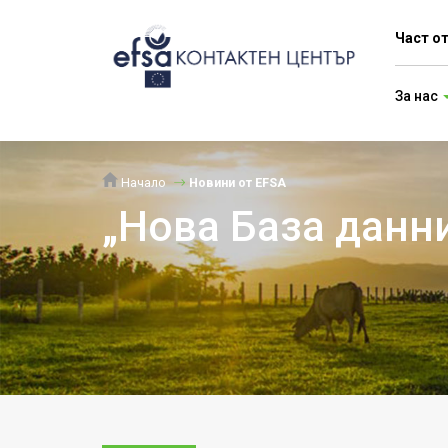
Част о
За нас
Начало
Новини от EFSA
„Нова База данни