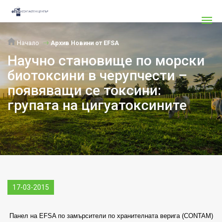
Начало
Архив Новини от EFSA
Научно становище по морски
биотоксини в черупчести –
появяващи се токсини:
групата на цигуатоксините
17-03-2015
Панел на EFSA по замърсители по хранителната верига (CONTAM)