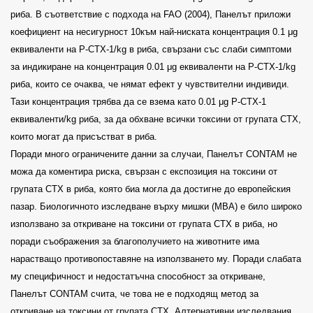
риба. В съответствие с подхода на FAO (2004), Панелът приложи
коефициент на несигурност 10към най-ниската концентрация 0.1 μg
еквиваленти на P-CTX-1/kg в риба, свързани със слаби симптоми
за индикиране на концентрация 0.01 μg еквиваленти на P-CTX-1/kg
риба, които се очаква, че нямат ефект у чувствителни индивиди.
Тази концентрация трябва да се взема като 0.01 μg P-CTX-1
еквиваленти/kg риба, за да обхване всички токсини от групата СТХ,
които могат да присъстват в риба.
Поради много ограничените данни за случаи, Панелът CONTAM не
можа да коментира риска, свързан с експозиция на токсини от
групата СТХ в риба, която биа могла да достигне до европейския
пазар. Биологичното изследване върху мишки (MBA) е било широко
използвано за откриване на токсини от групата CTX в риба, но
поради съображения за благополучието на животните има
нарастващо противопоставяне на използването му. Поради слабата
му специфичност и недостатъчна способност за откриване,
Панелът CONTAM счита, че това не е подходящ метод за
откриване на токсини от групата CTX. Алтернативни изследвания,