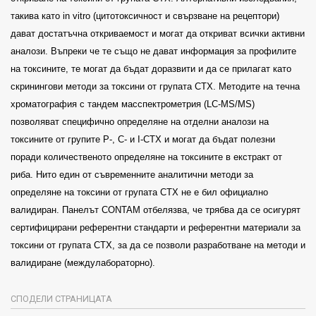
такива като in vitro (цитотоксичност и свързване на рецептори)
дават достатъчна откриваемост и могат да откриват всички активни
аналози. Въпреки че те също не дават информация за профилите
на токсините, те могат да бъдат доразвити и да се прилагат като
скринингови методи за токсини от групата CTX. Методите на течна
хроматография с тандем масспектрометрия (LC-MS/MS)
позволяват специфично определяне на отделни аналози на
токсините от групите P-, C- и I-CTX и могат да бъдат полезни
поради количественото определяне на токсините в екстракт от
риба. Нито един от съвременните аналитични методи за
определяне на токсини от групата СТХ не е бил официално
валидиран. Панелът CONTAM отбелязва, че трябва да се осигурят
сертифицирани референтни стандарти и референтни материали за
токсини от групата СТХ, за да се позволи разработване на методи и
валидиране (междулабораторно).
СПОДЕЛИ СТРАНИЦАТА