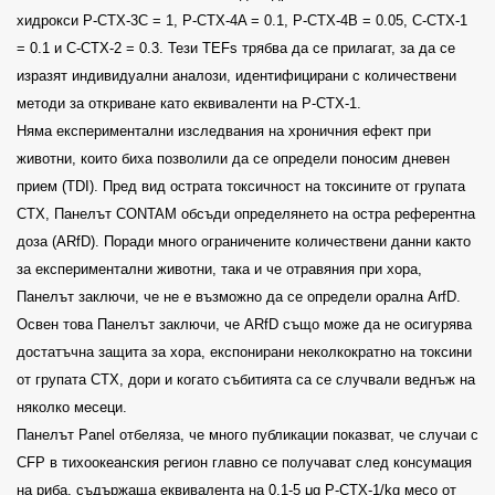
хидрокси P-CTX-3C = 1, P-CTX-4A = 0.1, P-CTX-4B = 0.05, C-CTX-1
= 0.1 и C-CTX-2 = 0.3. Тези TEFs трябва да се прилагат, за да се
изразят индивидуални аналози, идентифицирани с количествени
методи за откриване като еквиваленти на P-CTX-1.
Няма експериментални изследвания на хроничния ефект при
животни, които биха позволили да се определи поносим дневен
прием (TDI). Пред вид острата токсичност на токсините от групата
СТХ, Панелът CONTAM обсъди определянето на остра референтна
доза (ARfD). Поради много ограничените количествени данни както
за експериментални животни, така и че отравяния при хора,
Панелът заключи, че не е възможно да се определи орална ArfD.
Освен това Панелът заключи, че ARfD също може да не осигурява
достатъчна защита за хора, експонирани неколкократно на токсини
от групата СТХ, дори и когато събитията са се случвали веднъж на
няколко месеци.
Панелът Panel отбеляза, че много публикации показват, че случаи с
CFP в тихоокеанския регион главно се получават след консумация
на риба, съдържаща еквивалента на 0.1-5 μg P-CTX-1/kg месо от