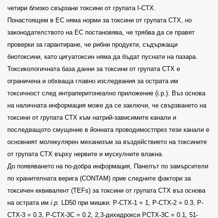
четири близко свързани токсини от групата I-CTX.
Понастоящем в ЕС няма норми за токсини от групата CTX, но
законодателството на ЕС постановява, че трябва да се правят
проверки за гарантиране, че рибни продукти, съдържащи
биотоксини, като цигуатоксин няма да бъдат пуснати на пазара.
Токсикологичната база данни за токсини от групата CTX е
ограничена и обхваща главно изследвания за острата им
токсичност след интраперитонеално приложение (i.p.). Въз основа
на наличната информация може да се заключи, че свързването на
токсини от групата СТХ към натрий-зависимите канали и
последващото смущение в йонната проводимостпрез тези канали е
основният молекулярен механизъм за въздействието на токсините
от групата СТХ върху нервите и мускулните влакна.
До появяването на по-добра информация, Панелът по замърсители
по хранителната верига (CONTAM) прие следните фактори за
токсичен еквивалент (TEFs) за токсини от групата СТХ въз основа
на острата им
i.p.
LD50 при мишки: P-CTX-1 = 1, P-CTX-2 = 0.3, P-
CTX-3 = 0.3, P-CTX-3C = 0.2, 2,3-дихидрокси PCTX-3C = 0.1, 51-