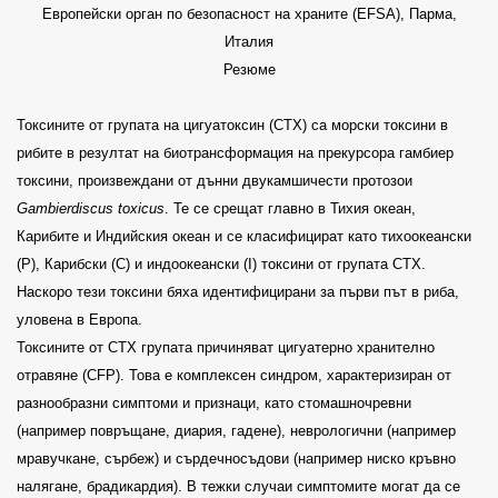
Европейски орган по безопасност на храните (EFSA), Парма,
Италия
Резюме
Токсините от групата на цигуатоксин (CTX) са морски токсини в
рибите в резултат на биотрансформация на прекурсора гамбиер
токсини, произвеждани от дънни
двукамшичести протозои
Gambierdiscus toxicus
. Те се срещат главно в Тихия океан,
Карибите и Индийския океан и се класифицират като тихоокеански
(Р), Карибски (С) и индоокеански
(I)
токсини от групата СТХ.
Наскоро тези токсини бяха идентифицирани за първи път в риба,
уловена в Европа.
Токсините от CTX групата причиняват цигуатерно хранително
отравяне (CFP). Това е комплексен синдром, характеризиран от
разнообразни симптоми и признаци, като стомашночревни
(например повръщане, диария, гадене), неврологични (например
мравучкане, сърбеж) и сърдечносъдови (например ниско кръвно
налягане, брадикардия). В тежки случаи симптомите могат да се