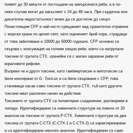
появят до 30 минути от поглъщане на замърсената риба, а в по-
леки случаи могат да закъснеят с 24 до 48 часа. При сърдечна или
дихателна недостатъчност може да се достигне до смърт.
Понастоящем CFP е най-често срещаният вид хранително отравяне
с морски храни по целия свят, като оцененият брой хора, страдащи
от това заболяване е 10000 до 50000 годишно. CFP основно се
свързва с консумация на големи хищни риби, които са натрупали
токсини от групата СТХ, хранейки се с малки заразени риби от
кораловите рифове.
Въпреки че и други токсини, като гамбиертоксин и митотоксин са
били изолирани от
G. Toxicus
и
са били свързвани с
CFP, това
становище касае само токсини от групата CTX, тъй като другите
токсини имат различен начин на действие.
Токсините от групата CTX са полиетерни съединения, разтворими в
липиди. Идентифицирани са химичните структури на повече от 20
аналози на токсини от групата P-CTX. Химичните структури на два
токсина от групата C-CTX (C-CTX-1 и C-CTX-2) са характеризирани
и са идентифицирани няколко аналози. Идентифицирани са само