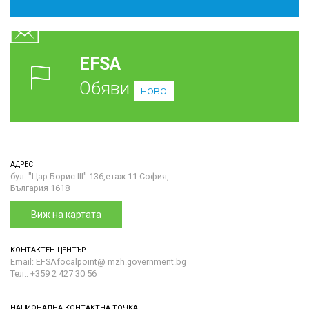
EFSA
Обяви
ново
АДРЕС
бул. "Цар Борис III" 136,етаж 11 София,
България 1618
Виж на картата
КОНТАКТЕН ЦЕНТЪР
Email: EFSAfocalpoint@ mzh.government.bg
Тел.: +359 2 427 30 56
НАЦИОНАЛНА КОНТАКТНА ТОЧКА