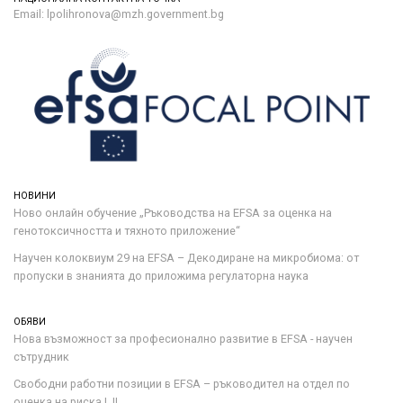
Email: lpolihronova@mzh.government.bg
НОВИНИ
Ново онлайн обучение „Ръководства на ЕFSA за оценка на
генотоксичността и тяхното приложение“
Научен колоквиум 29 на EFSA – Декодиране на микробиома: от
пропуски в знанията до приложима регулаторна наука
ОБЯВИ
Нова възможност за професионално развитие в EFSA - научен
сътрудник
Свободни работни позиции в EFSA – ръководител на отдел по
оценка на риска I, II