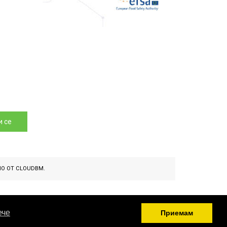
 се
НО ОТ
CLOUDBM
.
ече
Приемам