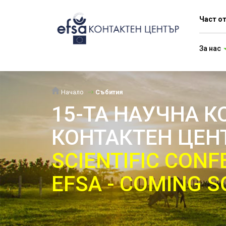
Част о
За нас
Начало
Събития
15-ТА НАУЧНА 
КОНТАКТЕН ЦЕНТ
SCIENTIFIC CONF
EFSA - COMING S