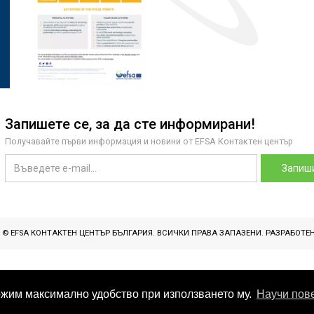
Запишете се, за да сте информирани!
Получавайте първи информация и новини от EFSA Контактен център
Запиши
T © EFSA КОНТАКТЕН ЦЕНТЪР БЪЛГАРИЯ. ВСИЧКИ ПРАВА ЗАПАЗЕНИ. РАЗРАБОТЕ
ложим максимално удобство при използването му.
Научи пов