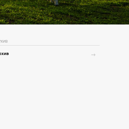
РХИВ
рхив