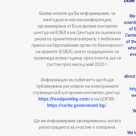
DEAR
Бихме искали да Ви информираме, че
We 
ежегодната научна конференция,
scient
организирана от Българския контактен
of 
център на ЕОБХ към Центъра за оценка на
Cente
риска по хранителната верига, с любезния
of th
принос на Европейския орган по безопасност
whic
на храните (ЕОБХ), която традиционно се
eve
провежда всяка година, през есента, ще се
състои през месец май 2023 г.
I
about 
Информация за събитието ще бъде
публикувана регулярно на електронните
htt
страници на Българския контактен център -
we
https://focalpointbg.com/
и на ЦОРХВ -
https://corhv.government.bg/
.
W
Ще ви информираме своевременно, когато
регистрацията за участие е отворена.
We l