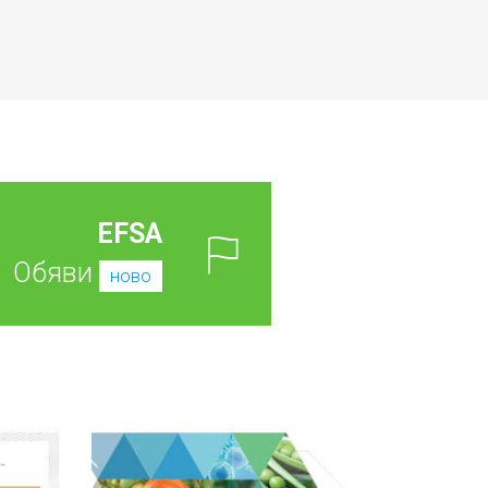
EFSA
Обяви
ново