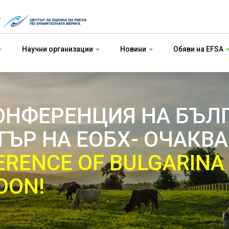
т
Научни организации
Новини
Обяви на EFSA
КОНФЕРЕНЦИЯ НА БЪЛ
ЪР НА ЕОБХ- ОЧАКВА
ERENCE OF BULGARINA
OON!