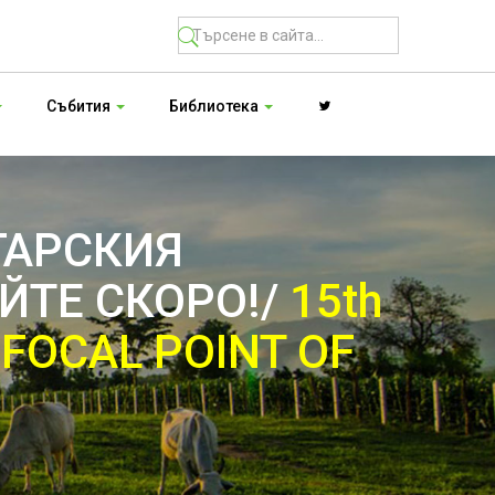
Събития
Библиотека
ГАРСКИЯ
ЙТЕ СКОРО!/
15th
 FOCAL POINT OF