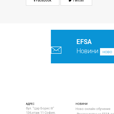
Facebook
Twitter
EFSA
Новини
ново
АДРЕС
НОВИНИ
бул. "Цар Борис III"
Ново онлайн обучение
136,етаж 11 София,
„Ръководства на ЕFSA за