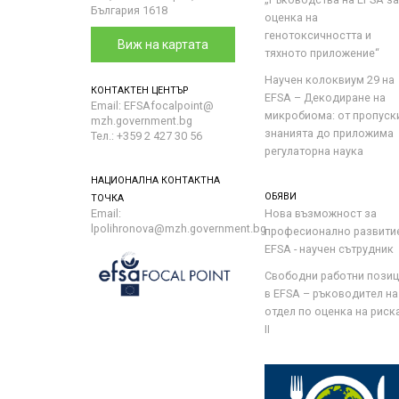
България 1618
оценка на
генотоксичността и
Виж на картата
тяхното приложение“
Научен колоквиум 29 на
КОНТАКТЕН ЦЕНТЪР
EFSA – Декодиране на
Email: EFSAfocalpoint@
микробиома: от пропуск
mzh.government.bg
знанията до приложима
Тел.: +359 2 427 30 56
регулаторна наука
НАЦИОНАЛНА КОНТАКТНА
ОБЯВИ
ТОЧКА
Email:
Нова възможност за
lpolihronova@mzh.government.bg
професионално развити
EFSA - научен сътрудник
Свободни работни пози
в EFSA – ръководител на
отдел по оценка на риска 
II