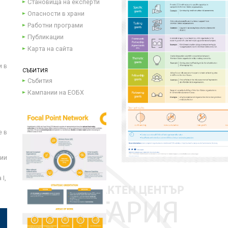
Становища на експерти
Опасности в храни
Работни програми
Публикации
Карта на сайта
и в
СЪБИТИЯ
Събития
Кампании на ЕОБХ
е в
ции
I,