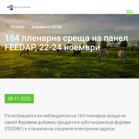
Начало
Новини от EFSA
164 пленарна среща на панел
FEEDAP, 22-24 ноември
08-11-2022
Регистрацията за наблюдатели на 164 пленарна среща на
панел Фуражни добавки, продукти и субстанции във фуражи
(FEEDAP) е отворена на следните електронни адреси: