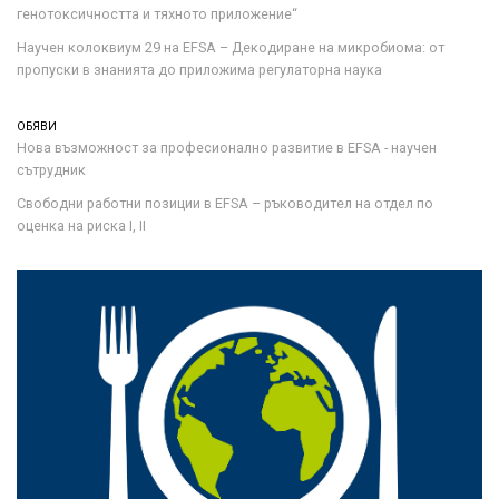
генотоксичността и тяхното приложение“
Научен колоквиум 29 на EFSA – Декодиране на микробиома: от
пропуски в знанията до приложима регулаторна наука
ОБЯВИ
Нова възможност за професионално развитие в EFSA - научен
сътрудник
Свободни работни позиции в EFSA – ръководител на отдел по
оценка на риска I, II