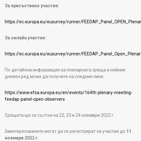
За присъствено участие:
https://ec.europa.eu/eusurvey/runner/FEEDAP_Panel_OPEN_Ple
За онлайн участие:
https://ec.europa.eu/eusurvey/runner/FEEDAP_Panel_Open_Plena
По-детайлна информация за пленарната среща и нейния
дневен ред може да получите на следния линк:
https://www.efsa.europa.eu/en/events/164th-plenary-meeting-
feedap-panel-open-observers
Срещата ще се състои на 22, 23 и 24 ноември 2022 г.
Заинтересованите могат да се регистрират за участие до
11
ноември 2022 г.