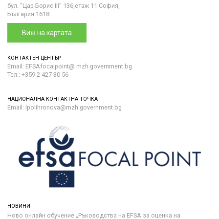
бул. "Цар Борис III" 136,етаж 11 София,
България 1618
Виж на картата
КОНТАКТЕН ЦЕНТЪР
Email: EFSAfocalpoint@ mzh.government.bg
Тел.: +359 2 427 30 56
НАЦИОНАЛНА КОНТАКТНА ТОЧКА
Email: lpolihronova@mzh.government.bg
НОВИНИ
Ново онлайн обучение „Ръководства на ЕFSA за оценка на