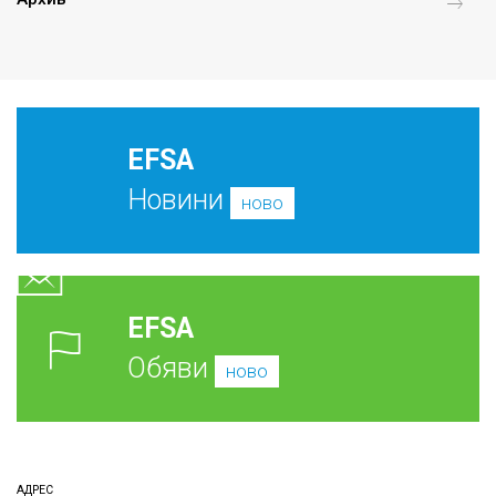
EFSA
Новини
ново
EFSA
Обяви
ново
АДРЕС