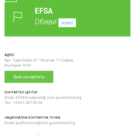
EFSA
Обяви
ново
АДРЕС
бул. "Цар Борис III" 136,етаж 11 София,
България 1618
Виж на картата
КОНТАКТЕН ЦЕНТЪР
Email: EFSAfocalpoint@ mzh.government.bg
Тел.: +359 2 427 30 56
НАЦИОНАЛНА КОНТАКТНА ТОЧКА
Email: lpolihronova@mzh.government.bg