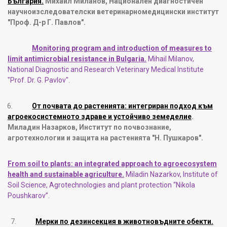
България.
Михаил Миланов, Национален диагностичен
научноизследователски ветеринарномедицински институт
"Проф. Д-р Г. Павлов".
Monitoring program and introduction of measures to
limit antimicrobial resistance in Bulgaria.
Mihail Milanov,
National Diagnostic
and
Research Veterinary
Medical
Institute
"Prof. Dr. G. Pavlov".
6.
От почвата до растенията: интегриран подход към
агроекосистемното здраве и устойчиво земеделие
.
Миладин Назарков, Институт по почвознание,
агротехнологии и защита на растенията "Н. Пушкаров"
.
From soil to plants: an integrated approach to agroecosystem
health and sustainable agriculture.
Miladin Nazarkov, Institute of
Soil Science, Agrotechnologies and plant protection “Nikola
Poushkarov”.
7.
Мерки по дезинсекция в животновъдните обекти
.