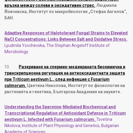
връзка между солеви и оксидативен стрес.
Людмила
Йовчевска, Институт по микробиология „Стефан Ангелов“,
БАН.
Adaptive Responses of Halotolerant Fungal Strains to Elevated
NaCl Concentrations: Links Between Salt and Oxidative Stress.
Lyudmila Yovchevska, The Stephan Angeloff Institute of
Microbiology.
10.
Разкриване на спермин-медиираната биохимична и
транскрипционна регулация на антиоксидантната защита
при Triticum aestivum L., след инфекция с Fusarium
culmorum.
Цветина Николова, Институт по физиология на
растенията и генетика, Българска Академия на науките.
Understanding the Spermine-Mediated Biochemical and
Transcriptional Regulation of Antioxidant Defense in Triticum
aestivum L. Infected with Fusarium culmorum
.
Tsvetina
Nikolova, Institute of Plant Physiology and Genetics, Bulgarian
Academy of Sciences
.