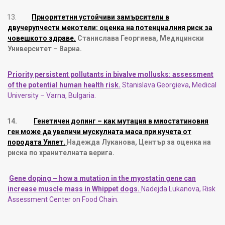
13.
Приоритетни устойчиви замърсители в
двучерупчести мекотели: оценка на потенциалния риск за
човешкото здраве.
Станислава Георгиева, Медицински
Университет – Варна.
Priority persistent pollutants in bivalve mollusks: assessment
of the potential human health risk.
Stanislava Georgieva, Medical
University – Varna, Bulgaria.
14.
Генетичен допинг – как мутация в миостатиновия
ген може да увеличи мускулната маса при кучета от
породата Уипет.
Надежда Луканова, Център за оценка на
риска по хранителната верига.
Gene doping – how a mutation in the myostatin gene can
increase muscle mass in Whippet dogs.
Nadejda Lukanova, Risk
Assеssment Center on Food Chain.