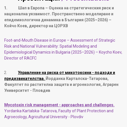
1.
Шап в Европа – Оценка на стратегическия риск и
национална уязвимост. Пространствено моделиране и
епидемиологична динамика в България (2025–2026) –
Койчо Коев, директор на ЦОРХВ
Foot-and-Mouth Disease in Europe – Assessment of Strategic
Risk and National Vulnerability: Spatial Modeling and
Epidemiological Dynamics in Bulgaria (2025–2026) – Koycho Koev,
Director of RACFC
2.
Управление на риска от микотоксини - подходи и
предизвикателства.
Йорданка Карталска-Татарова,
Факултет по растителна защита и агроекология, Аграрен
Университет - Пловдив
Mycotoxin risk management - approaches and challenges.
Yordanka Kartalska-Tatarova, Faculty of Plant Protection and
Agroecology, Agr
icultural
University - Plovdiv