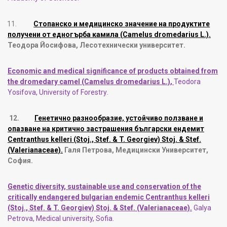
11.
Стопанско и медицинско значение на продуктите
получени от едногърба камила (Camelus dromedarius L.).
Теодора Йосифова, Лесотехнически университет.
Economic and medical significance of products obtained from
the dromedary camel (Camelus dromedarius L.)
,
Teodora
Yosifova
,
University of Forestry
.
12.
Генетично разнообразие, устойчиво ползване и
опазване на критично застрашения български ендемит
Centranthus kelleri (Stoj., Stef. & T. Georgiev) Stoj. & Stef.
(Valerianaceae).
Галя Петрова, Медицински Университет,
София.
Genetic diversity, sustainable use and conservation of the
critically endangered bulgarian endemic Centranthus kelleri
(Stoj., Stef. & T. Georgiev) Stoj. & Stef. (Valerianaceae).
Galya
Petrova, Medical university, Sofia.