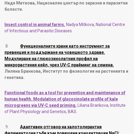
Надя Миткова,
Национален център по заразни и паразитни
болести
.
Insect control in animal farms
.
Nadya Mitkova,
National Centre
of Infectious and Parasitic Diseases.
8.
Функционалните храни като инструмент за
превенция и поддържане на човешкото здраве.
Модулиране на глюкозинолатния профил на
микрорастения кейл, чрез UV-C прайминг на семена.
Лиляна Бранкова, Институт по физиология на растенията и
генетика.
Functional foods as a tool for prevention and maintenance of
human health. Modulation of glucosinolate profile of kale
microgreens via UV-C seed priming
.
Liliana Brankova
,
Institute
of Plant Physiology and Genetics, BAS
.
9.
Адаптивен отговор на халотолерантни
филаментозни гъби към повишени концентрации NaCl: