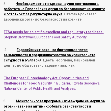
3.
Необходимост от върхови научни постижения в
работата на Европейския орган по безопасност на храните
и готовност за регулаторна наука
.
Стефан Бронзваер -
Европейски орган по безопасност на храните
.
EFSA needs for scientific excellent and regulatory readiness.
Stephan Bronzwaer, European Food Safety Authority.
4.
Европейският закон за биотехнологиите:
възможности и предизвикателства за хранителната
сигурност в България.
Цвета Георгиева, Национален
център по обществено здраве и анализи.
The European Biotechnology Act: Opportunities and
Challenges for Food Security in Bulgaria.
Tzveta Georgieva,
National Center of Public Health and Analyses.
5.
Мониторингова програма и въвеждане на мерки за
ограничаване на антимикробната резистентност в