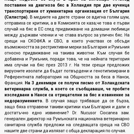
поставяне на диагноза бяс в Холандия при две кученца
транспортирани от хуманитарна организация от България
(Силистра).
В медиите на двете страни се вдигна голям шум,
отправиха се критики, а в Комисията се каза,че това е първи
случай на бяс в ЕС след придвижване на домашни любимци
между държави членки и че става въпрос за уличен бяс. На
срещи на СКОФКА и СВО, в които участвах се обсъди
възможността за рестриктивни мерки за България и Румъния
относно придвижване на такива животни. Към случая бе
добавена и Румъния, поради това, че на нейната територия
има случаи на бяс през 2013 г. На тези срещи предложих
вирусните изолати да бъдат потвърдени и генотипизирани в
Референтната лаборатория на Общността за беса в Нанси,
Франция.
На 3 декември се получи писмо от Холандската
ветеринарна служба, в което се съобщаваше, че
пробите
изследвани в Нанси са отрицателни за бяс и извинение за
недоразумението.
В случая защо трябваше да се бърза,
защо бяха отправени такиви критики към България и дали е
достатъчно едно извинение? Dr. Nucusor Ciocanea зам.
генерален директор на Румънската национална ветеринарно
санитарна служба предложи на следващата среща на СВО
нашите две страни да излязат с обща декларация по случая.