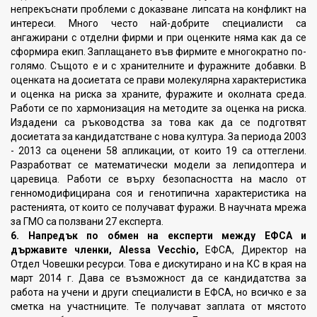
непрекъснати проблеми с доказване липсата на конфликт на
интереси. Много често най-добрите специалисти са
ангажирани с отделни фирми и при оценките няма как да се
сформира екип. Заплащането във фирмите е многократно по-
голямо. Същото е и с хранителните и фуражните добавки. В
оценката на досиетата се прави молекулярна характеристика
и оценка на риска за храните, фуражите и околната среда.
Работи се по хармонизация на методите за оценка на риска.
Издадени са ръководства за това как да се подготвят
досиетата за кандидатстване с нова култура. За периода 2003
- 2013 са оценени 58 апликации, от които 19 са оттеглени.
Разработват се математически модели за лепидоптера и
царевица. Работи се върху безопасността на масло от
генномодифицирана соя и генотипична характеристика на
растенията, от които се получават фуражи. В научната мрежа
за ГМО са ползвани 27 експерта.
6. Напредък по обмен на експерти между ЕФСА и
държавите членки, Alessa
Vecchio,
ЕФСА, Директор на
Отдел Човешки ресурси. Това е дискутирано и на КС в края на
март 2014 г. Дава се възможност да се кандидатства за
работа на учени и други специалисти в ЕФСА, но всичко е за
сметка на участниците. Те получават заплата от мястото