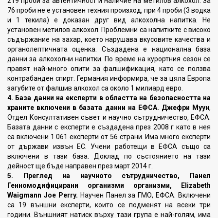
219 проби за автентичност и наличие на метилов алкохол. За
76 проби не е установен техния произход, при 4 проби (3 водка
и 1 текила) е доказан друг вид алкохолна напитка. Не
установен метилов алкохол. Проблемни са напитките с високо
съдържание на захар, което нарушава вкусовите качества и
органолептичната оценка. Създадена е национална база
данни за алкохолни напитки. По време на курортния сезон се
правят най-много опити за фалшификация, като се ползва
контрабанден спирт. Германия информира, че за цяла Европа
загубите от фалшив алкохол са около 1 милиард евро.
4. База данни на експерти в областта на безопасността на
храните включени
в базата данни на ЕФСА. Джефри Муун
,
Отдел Консултативен съвет и научно сътрудничество, ЕФСА.
Базата данни с експерти е създадена през 2008 г като в нея
са включени 1 061 експерти от 56 страни. Има много експерти
от държави извън ЕС. Учени работещи в ЕФСА също са
включени в тази база. Доклад по състоянието на тази
дейност ще бъде направен през март 2014 г.
5. Преглед на научното сътрудничество, Панел
Генномодифицирани
организми организми, Еlizabeth
Waigmann Joe Perry.
Научен Панел за ГМО, ЕФСА. Включени
са 19 външни експерти, които се подменят на всеки три
години. Външният натиск върху тази група е най-голям, има