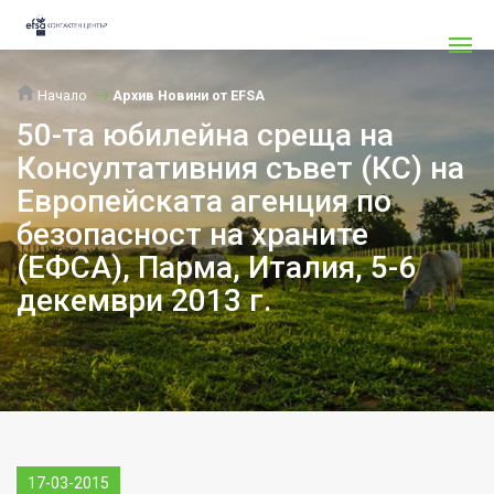
Начало
Архив Новини от EFSA
50-та юбилейна среща на
Консултативния съвет (КС) на
Европейската агенция по
безопасност на храните
(ЕФСА), Парма, Италия, 5-6
декември 2013 г.
17-03-2015