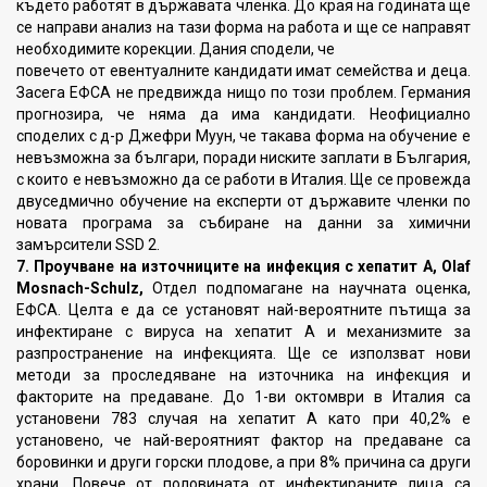
където работят в държавата членка. До края на годината ще
се направи анализ на тази форма на работа и ще се направят
необходимите корекции. Дания сподели, че
повечето от евентуалните кандидати имат семейства и деца.
Засега ЕФСА не предвижда нищо по този проблем. Германия
прогнозира, че няма да има кандидати. Неофициално
споделих с д-р Джефри Муун, че такава форма на обучение е
невъзможна за българи, поради ниските заплати в България,
с които е невъзможно да се работи в Италия. Ще се провежда
двуседмично обучение на експерти от държавите членки по
новата програма за събиране на данни за химични
замърсители SSD 2.
7. Проучване на източниците на инфекция с хепатит А, Olaf
Mosnach-Schulz,
Отдел подпомагане на научната оценка,
ЕФСА. Целта е да се установят най-вероятните пътища за
инфектиране с вируса на хепатит А и механизмите за
разпространение на инфекцията. Ще се използват нови
методи за проследяване на източника на инфекция и
факторите на предаване. До 1-ви октомври в Италия са
установени 783 случая на хепатит А като при 40,2% е
установено, че най-вероятният фактор на предаване са
боровинки и други горски плодове, а при 8% причина са други
храни. Повече от половината от инфектираните лица са