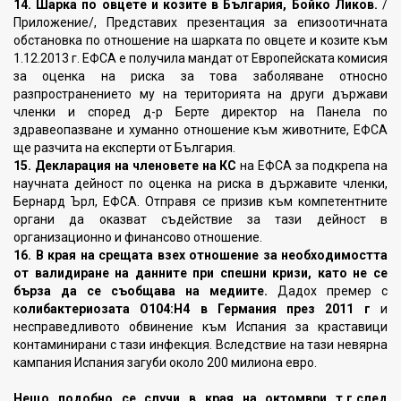
14. Шарка по овцете и козите в България, Бойко Ликов.
/
Приложение/, Представих презентация за епизоотичната
обстановка по отношение на шарката по овцете и козите към
1.12.2013 г. ЕФСА е получила мандат от Европейската комисия
за оценка на риска за това заболяване относно
разпространението му на територията на други държави
членки и според д-р Берте директор на Панела по
здравеопазване и хуманно отношение към животните, ЕФСА
ще разчита на експерти от България.
15. Декларация на членовете на КС
на ЕФСА за подкрепа на
научната дейност по оценка на риска в държавите членки,
Бернард Ърл, ЕФСА. Отправя се призив към компетентните
органи да оказват съдействие за тази дейност в
организационно и финансово отношение.
16. В края на срещата взех отношение за необходимостта
от валидиране на данните при спешни кризи, като не се
бърза да се съобщава на медиите.
Дадох премер с
к
олибактериозата О104:Н4 в Германия през 2011 г
и
несправедливото обвинение към Испания за краставици
контаминирани с тази инфекция. Вследствие на тази невярна
кампания Испания загуби около 200 милиона евро.
Нещо подобно се случи в края на октомври т.г.след