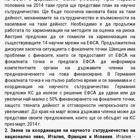
половина на 2014 тази група ще представи план за научно
сътрудничество. Ще бъде посочена зановата база за тази
дейност, механизмите за сътрудничество и възможности за
засилване на тази дейност. Необходимо е да продължи
работата по хармонизация на методите за оценка на риска.
Австрия предложи да се помисли за хармонизация на
съществуващите 14 научни мрежи на ЕФСА. Продължителна
дискусия засегна ситуацията с фокалните точки. Швеция има
проблеми с финасите, които се предоставят от ЕФСА на
фокалната точка и предлага ЕФСА да информира
компетентните органи на държавите членки за
предназначението на това финансиране. В Германия
фокалната точка е на пълно работно време и се занимава и с
координация на научното сътрудничество. Германия
предложи КС да излезе с решение ЕФСА да удвои или да
увеличи най-малко с 50% финансирането на фокалните точки,
защото тяхната дейност и отговорности непрекъснато се
увеличават. До края на март всяка държава членка може да
представи своите предложения, които ще се обсъдят на КС
през март, 2014 г.
2. Звена за координация на научното сътрудничество на
национално ниво, Италия, Франция и Испания.
Италия -