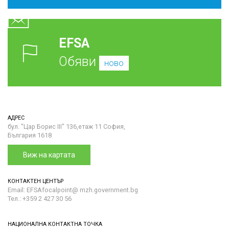
EFSA
Обяви
ново
АДРЕС
бул. "Цар Борис III" 136,етаж 11 София,
България 1618
Виж на картата
КОНТАКТЕН ЦЕНТЪР
Email: EFSAfocalpoint@ mzh.government.bg
Тел.: +359 2 427 30 56
НАЦИОНАЛНА КОНТАКТНА ТОЧКА