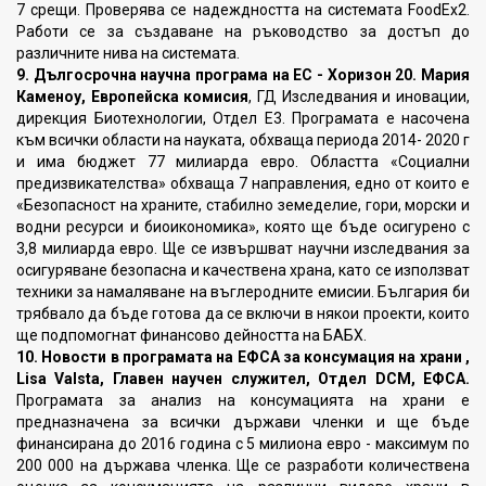
7 срещи. Проверява се надеждността на системата FoodEx2.
Работи се за създаване на ръководство за достъп до
различните нива на системата.
9. Дългосрочна научна програма на ЕС - Хоризон 20. Мария
Каменоу,
Европейска комисия
, ГД Изследвания и иновации,
дирекция Биотехнологии, Отдел E3. Програмата е насочена
към всички области на науката, обхваща периода 2014- 2020 г
и има бюджет 77 милиарда евро. Областта «Социални
предизвикателства» обхваща 7 направления, едно от които е
«Безопасност на храните, стабилно земеделие, гори, морски и
водни ресурси и биоикономика», която ще бъде осигурено с
3,8 милиарда евро. Ще се извършват научни изследвания за
осигуряване безопасна и качествена храна, като се използват
техники за намаляване на въглеродните емисии. България би
трябвало да бъде готова да се включи в някои проекти, които
ще подпомогнат финансово дейността на БАБХ.
10. Новости в програмата на ЕФСА за консумация на храни ,
Lisa Valsta,
Главен научен служител, Отдел DCM, ЕФСА.
Програмата за анализ на консумацията на храни е
предназначена за всички държави членки и ще бъде
финансирана до 2016 година с 5 милиона евро - максимум по
200 000 на държава членка. Ще се разработи количествена