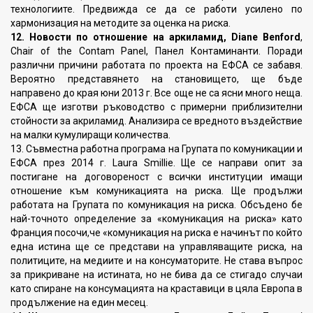
технологиите. Предвижда се да се работи усилено по
хармонизация на методите за оценка на риска.
12. Новости по отношение на аркиламид, Diane Benford
,
Chair of the Contam Panel, Панел Контаминанти. Поради
различни причини работата по проекта на ЕФСА се забавя.
Вероятно представянето на становището, ще бъде
направено до края юни 2013 г. Все още не са ясни много неща.
ЕФСА ще изготви ръководство с примерни приблизителни
стойности за акриламид. Анализира се вредното въздействие
на малки кумулиращи количества.
13. Съвместна работна програма на Групата по комуникации и
ЕФСА през 2014 г. Laura Smillie. Ще се направи опит за
постигане на договореност с всички институции имащи
отношение към комуникацията на риска. Ще продължи
работата на Групата по комуникация на риска. Обсъдено бе
най-точното определение за «комуникация на риска» като
Франция посочи,че «комуникация на риска е начинът по който
една истина ще се представи на управляващите риска, на
политиците, на медиите и на консуматорите. Не става въпрос
за прикриване на истината, но не бива да се стигадо случаи
като спиране на консумацията на краставици в цяла Европа в
продължение на един месец.