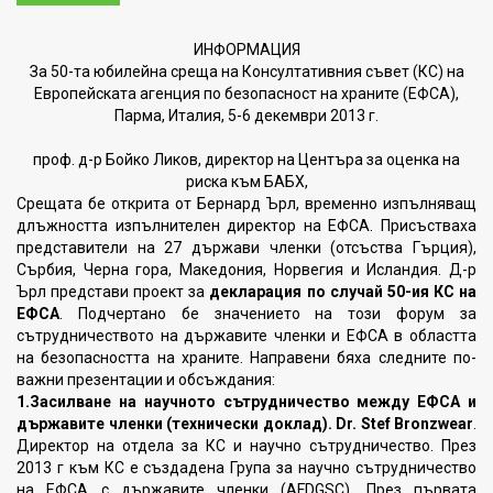
ИНФОРМАЦИЯ
За 50-та юбилейна среща на Консултативния съвет (КС) на
Европейската агенция по безопасност на храните (ЕФСА),
Парма, Италия, 5-6 декември 2013 г.
проф. д-р Бойко Ликов, директор на Центъра за оценка на
риска към БАБХ,
Срещата бе открита от Бернард Ърл, временно изпълняващ
длъжността
изпълнителен директор на ЕФСА. Присъстваха
представители на 27 държави членки
(отсъства Гърция),
Сърбия, Черна гора, Македония, Норвегия и Исландия. Д-р
Ърл
представи проект за
декларация по случай 50-ия КС на
ЕФСА
. Подчертано бе
значението на този форум за
сътрудничеството на държавите членки и ЕФСА в
областта
на безопасността на храните. Направени бяха следните по-
важни презентации
и обсъждания:
1.Засилване на научното сътрудничество между ЕФСА и
държавите членки (технически доклад). Dr. Stef Bronzwear
.
Директор на отдела за КС и научно сътрудничество. През
2013 г към КС е създадена Група за научно сътрудничество
на ЕФСА с държавите членки (AFDGSC). През първата