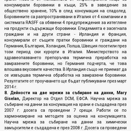
консумирали боровинки в къщи, 25% в заведение за
обществено хранене, 10% в след консумация на сладолед.
Боровинките са разпространявани в Италия от 4 компании и в
системата RASFF са обявени 4 предупреждения за изтегляне
на продукти съдържащи боровинки. Епидемията е засегнала
граждани и на други страни - Ирландия и Франция,
консумирали от същите пратки боровинки и граждани на
Германия, България, Холандия, Полша, Швеция посетили през
този период ски курорти в Италия. Министерството на
здравеопазването препоръчва термична преработка на
замразените боровинки, но Германия подчерта, че това
влошава вкусовите качества. В Ирландия също не приемат да
се извършва термична обработка на замразени боровинки.
Резултатите от проучването ще бъдат публикувани през март
2014 г.
8. Дейности на две мрежи за събиране на данни, Mary
Giselan,
Директор на Отдел DCM, ЕФСА. Научна мрежа за
събиране на данни за консумация на храни е създадена през
2007 г. досега са проведени 7 срещи. Работи се по
хармонизиране на методите за оценка на консумацията.
Научна мрежа за събиране на данни за химически
замърсители е създадена е през 2008 г. Досега са проведени