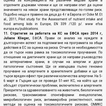
оценка за консумацията на различни видове храни в
отделните държави членки и ще се направи опит да оцени
значението на някои храни представляващи по-голям риск.
Подобно нещо е правено за деца до 4 г в Европа от Ocke M. Et
al., 2011, Pilot study for the Assessment of nutrient intake and
food among kids in Europe, ЕN 339 /120 р/. www efsa
europa.eu/publications.
11. Стратегия за работата на КС на ЕФСА през 2014 г,
Juliane Klieger,
ЕФСА. Прави се анализ на нуждите в
дългосрочен аспект за подпомагане на програмата за общи
действия в ЕС за оценка на риска. Отчита се необходимостта
да се търси нова рамка за токсикологични проучвания. По
отношение на диетичните храни ще се направи ръководство
за алтернативни храни, в случаи на алергии и други
патологични състояния. Ще се извършва пълно геномно
проучване на алергените в хранителните добавки и ще се
търси вреден ефект при различни количества алергени. На 5-
6 март в Гърция ще се проведе 51-ият КС, на който ще се
обсъдят стратегически проблеми, включително и алергените.
Приоритети са здравеопазването на животните, биологичните
рискове, траснсмисивни спонгиформни енецелопатии,
микробиологичен риск, антимикробна резистентност, нови
методи за оценка на токсикологичните рискове, ОМИКС