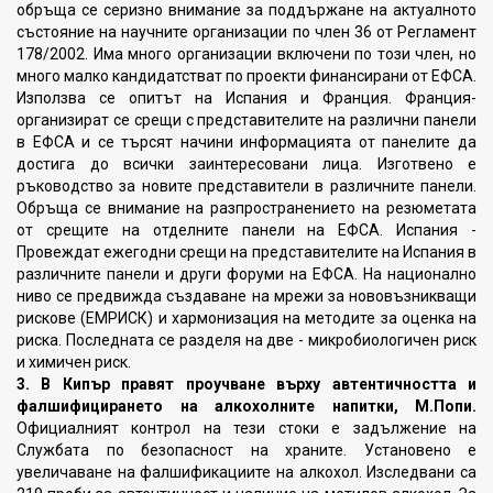
обръща се серизно внимание за поддържане на актуалното
състояние на научните организации по член 36 от Регламент
178/2002. Има много организации включени по този член, но
много малко кандидатстват по проекти финансирани от ЕФСА.
Използва се опитът на Испания и Франция. Франция-
организират се срещи с представителите на различни панели
в ЕФСА и се търсят начини информацията от панелите да
достига до всички заинтересовани лица. Изготвено е
ръководство за новите представители в различните панели.
Обръща се внимание на разпространението на резюметата
от срещите на отделните панели на ЕФСА. Испания -
Провеждат ежегодни срещи на представителите на Испания в
различните панели и други форуми на ЕФСА. На национално
ниво се предвижда създаване на мрежи за нововъзникващи
рискове (ЕМРИСК) и хармонизация на методите за оценка на
риска. Последната се разделя на две - микробиологичен риск
и химичен риск.
3. В Кипър правят проучване върху автентичността и
фалшифицирането на алкохолните напитки, М.Попи.
Официалният контрол на тези стоки е задължение на
Службата по безопасност на храните. Установено е
увеличаване на фалшификациите на алкохол. Изследвани са