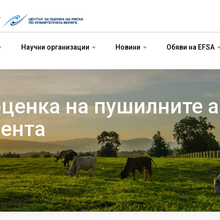
т
Научни организации
Новини
Обяви на EFSA
ценка на пушилните 
мента