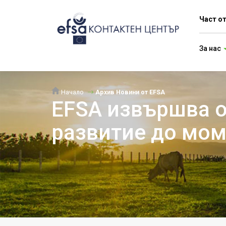
Част о
За нас
Начало
Архив Новини от EFSA
EFSA извършва о
развитие до мо