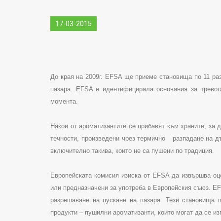
17-03-2015
До края на 2009г.
EFSA
ще приеме становища по 11 раз
пазара.
EFSA
е идентифицирала основания за тревог
момента.
Някои от ароматизантите се прибавят към храните, за 
течности, произведени чрез термично
разпадане на д
включително такива, които не са пушени по традиция.
Европейската комисия изиска от
EFSA
да извършва оце
или предназначени за употреба в Европейския съюз.
E
разрешаване на пускане на пазара. Тези становища 
продукти – пушилни ароматизанти, които могат да се из