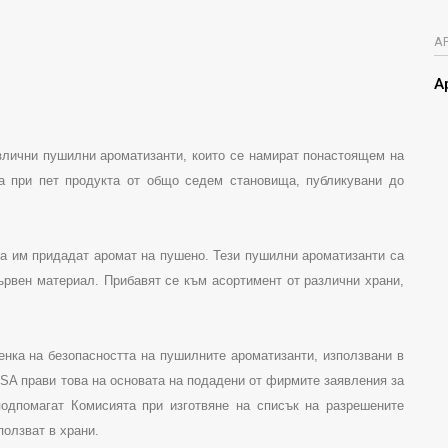
А
А
лични пушилни ароматизанти, които се намират понастоящем на
а при пет продукта от общо седем становища, публикувани до
да им придадат аромат на пушено. Тези пушилни ароматизанти са
ървен материал. Прибавят се към асортимент от различни храни,
нка на безопасността на пушилните ароматизанти, използвани в
FSA
прави това на основата на подадени от фирмите заявления за
подпомагат Комисията при изготвяне на списък на разрешените
ползват в храни.