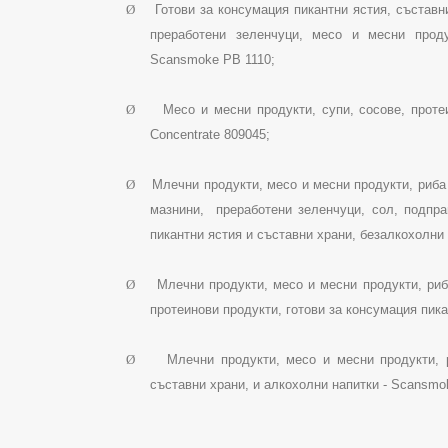
Ø
Готови за консумация пикантни ястия, съставн
преработени зеленчуци, месо и месни проду
Scansmoke
PB
1110;
Ø
Месо и месни продукти, супи, сосове, проте
Concentrate
809045;
Ø
М
лечни продукти,
месо и месни продукти, риба
мазнини,
преработени зеленчуци, сол, подпра
пикантни ястия и съставни храни, безалкохолни
Ø
М
лечни продукти,
месо и месни продукти, риб
протеинови продукти,
готови за консумация пика
Ø
М
лечни продукти,
месо и месни продукти, 
съставни храни, и алкохолни напитки -
Scansmo