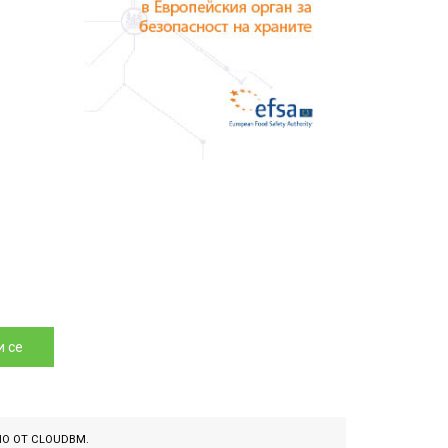
 се
НО ОТ
CLOUDBM
.