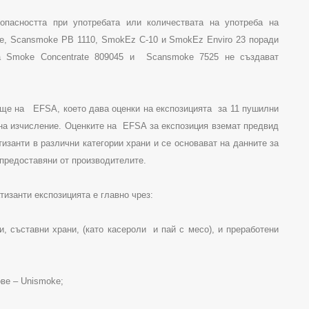
опасността при употребата или количествата на употреба на
e
,
Scansmoke
PB
1110,
SmokEz
C
-10 и
SmokEz
Enviro
23 поради
на
Smoke
Concentrate
809045
и
Scansmoke
7525 не създават
ище на
EFSA
, което дава оценки на експозицията
за 11 пушилни
 на изчисление. Оценките на
EFSA
за експозиция вземат предвид
изанти в различни категории храни и се основават на данните за
 предоставяни от производителите.
тизанти експозицията е главно чрез:
и, съставни храни,
(
като касероли
и пай с месо
),
и преработени
ове –
Unismoke
;