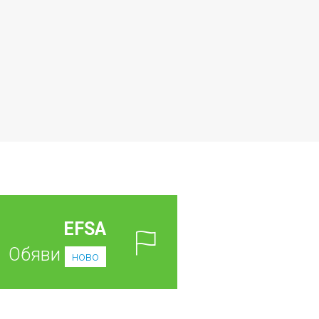
EFSA
Обяви
ново