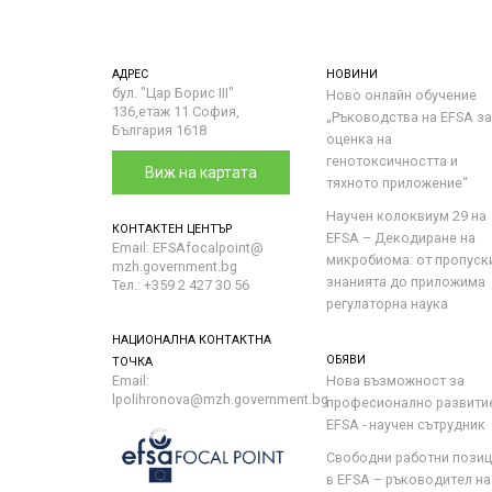
АДРЕС
НОВИНИ
бул. "Цар Борис III"
Ново онлайн обучение
136,етаж 11 София,
„Ръководства на ЕFSA за
България 1618
оценка на
генотоксичността и
Виж на картата
тяхното приложение“
Научен колоквиум 29 на
КОНТАКТЕН ЦЕНТЪР
EFSA – Декодиране на
Email: EFSAfocalpoint@
микробиома: от пропуск
mzh.government.bg
знанията до приложима
Тел.: +359 2 427 30 56
регулаторна наука
НАЦИОНАЛНА КОНТАКТНА
ОБЯВИ
ТОЧКА
Email:
Нова възможност за
lpolihronova@mzh.government.bg
професионално развити
EFSA - научен сътрудник
Свободни работни пози
в EFSA – ръководител на