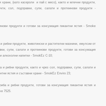
и храни,
(
като касероли
и пай с месо
), както и млечни продукти,
кти, сол, подправки, супи, салати и протеинови продукти -
инови продукти и готови за консумация пикантни ястия -
Smoke
 и рибни продукти, животински и растителни мазнини, емулсии от
вки, супи, салати и протеинови продукти,
готови за консумация
 и алкохолни напитки -
SmokEz
C
-10;
а и рибни продукти, както и чрез
сол, подправки, супи, салати и
нтни ястия и съставни храни -
SmokEz
Enviro
23;
риба и рибни продукти, готови за консумация пикантни ястия и
ke
7525.