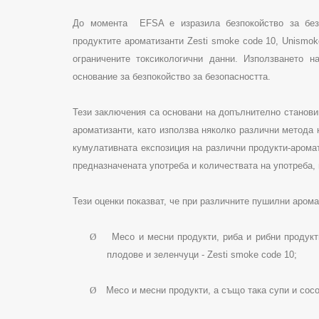
До момента
EFSA
е изразила безпокойство за без
продуктите ароматизанти
Zesti
smoke
code
10,
Unismok
ограничените токсикологични данни. Използването 
основание за безпокойство за безопасността.
Тези заключения са основани на допълнително станов
ароматизанти, като използва няколко различни метода
кумулативната експозиция на различни продукти-аромат
предназначената употреба и количествата на употреба,
Тези оценки показват, че при различните пушилни арома
Ø
Месо и месни продукти, риба и рибни продукт
плодове и зеленчуци -
Zesti
smoke
code
10;
Ø
Месо и месни продукти, а също така супи и сос